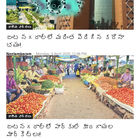
జాతీయ వార్తలు
జంట నగరాల్లో మరింత పెరిగిన కరోనా
భయం!
Neelambaram
-
Monday, 6 April 2020, 12:48 PM
జాతీయ వార్తలు
జంటనగరాల్లో పార్కులే కూరగాయల
మార్కెట్లు!