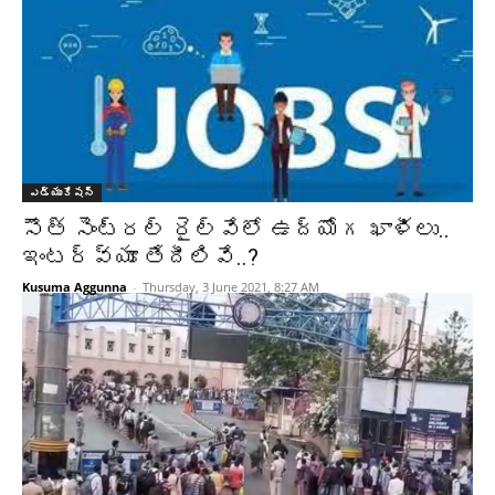
ఎడ్యుకేషన్
సౌత్ సెంట్రల్ రైల్వేలో ఉద్యోగ ఖాళీలు..
ఇంటర్వ్యూ తేదీలివే..?
Kusuma Aggunna
-
Thursday, 3 June 2021, 8:27 AM