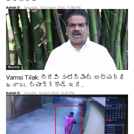
Ashish D
-
Saturday, 19 October 2024, 17:48 PM
తెలంగాణ
Vamsi Tilak: బీజేపీ కంటోన్మెంట్‌ అభ్యర్థి
ఖరారు.. బ్యాక్‌గ్రౌండ్‌ ఇదే..
Ashish D
-
Tuesday, 16 April 2024, 16:40 PM