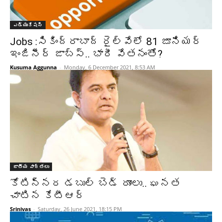
ఎడ్యుకేషన్
Jobs :సికింద్రాబాద్‌ రైల్వేలో 81 జూనియర్‌
ఇంజినీర్‌ జాబ్స్.. భారీ వేతనంతో?
Kusuma Aggunna
-
Monday, 6 December 2021, 8:53 AM
జాతీయ వార్తలు
కోటిన్నర డబుల్ బెడ్ రూంలు.. ఘనత
చాటిన కేటీఆర్
Srinivas
-
Saturday, 26 June 2021, 18:15 PM