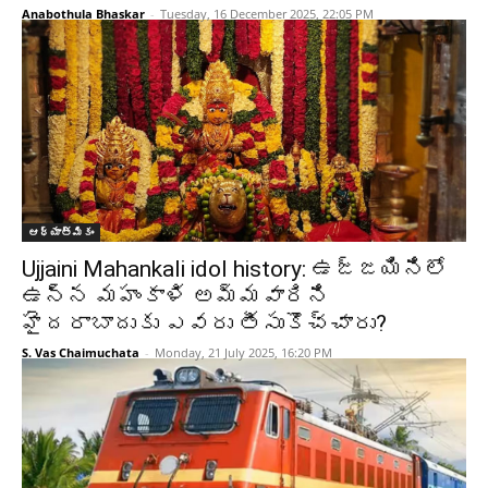
Anabothula Bhaskar
-
Tuesday, 16 December 2025, 22:05 PM
ఆధ్యాత్మికం
Ujjaini Mahankali idol history: ఉజ్జయినిలో
ఉన్న మహంకాళి అమ్మవారిని
హైదరాబాదుకు ఎవరు తీసుకొచ్చారు?
S. Vas Chaimuchata
-
Monday, 21 July 2025, 16:20 PM