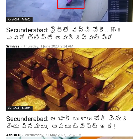
ట్రెండింగ్ న్యూస్
Secunderabad: నైటీలో వచ్చి చోరీ.. దొంగ
ఎవరో తెలిస్తే అవాక్కవ్వాల్సిందే
Srinivas
-
Thursday, 1 June 2023, 9:34 AM
ట్రెండింగ్ న్యూస్
Secunderabad: ఆ భారీ బంగారం చోరీ వెనుక
రెండు సినిమాలు.. అసలు ట్విస్ట్ ఇదే!
Ashish D
-
Wednesday, 31 May 2023, 12:32 PM