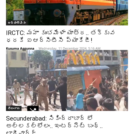
ఆధ్యాత్మికం
IRCTC: మహా కుంభమేళా యాత్ర.. తక్కువ
ధరకే ఐఆర్‌సీటీసీ ప్యాకేజీ!
Kusuma Aggunna
-
Wednesday, 11 December 2024, 5:16 AM
తెలంగాణ
Secunderabad: సికింద్రాబాద్ లో
అల్లకల్లోలం.. ఇంటర్నెట్ బంధ్..
లాఠీచార్జ్