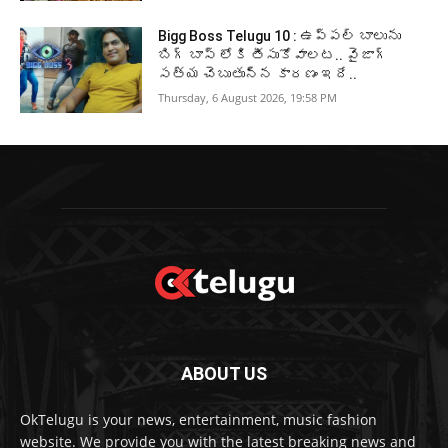
Bigg Boss Telugu 10 : ఉప్పల్ బాలును
బిగ్ బాస్ లోకి తీసుకోవాలట.. వైజాగ్
సత్య చెబుతున్న కారణం ఇదే..
Thursday, 6 August 2026, 19:58 PM
ABOUT US
OkTelugu is your news, entertainment, music fashion
website. We provide you with the latest breaking news and