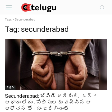
Tags
Secunderabad
Tag:
secunderabad
క్రైమ్‌
Secunderabad: దోపిడీ జరిగింది.. ఒక్క
ఆధారం లేదు.. పోలీసులకు వచ్చిన ఆ
ఆలోచన తో.. ఏం జరిగిందంటే