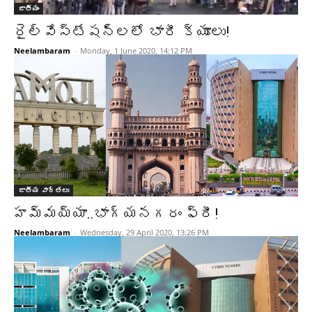
జాతీయం
రైల్వేస్టేషన్లలో భారీ క్యూలు!
Neelambaram
-
Monday, 1 June 2020, 14:12 PM
జాతీయ వార్తలు
హమ్మయ్యా..భాగ్యనగరం ఫ్రీ!
Neelambaram
-
Wednesday, 29 April 2020, 13:26 PM