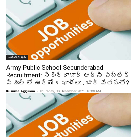
ఎడ్యుకేషన్
Army Public School Secunderabad
Recruitment: సికింద్రాబాద్‌ ఆర్మీ పబ్లిక్‌
స్కూల్‌ లో ఉద్యోగ ఖాళీలు.. భారీ వేతనంతో?
Kusuma Aggunna
-
Thursday, 30 December 2021, 10:00 AM