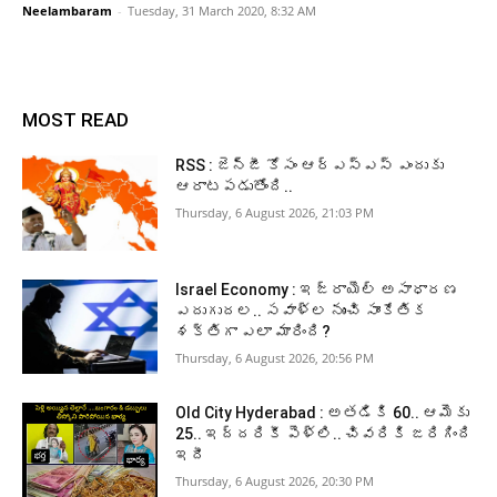
Neelambaram
-
Tuesday, 31 March 2020, 8:32 AM
MOST READ
RSS : జెన్‌జీ కోసం ఆర్‌ఎస్‌ఎస్‌ ఎందుకు
ఆరాటపడుతోంది..
Thursday, 6 August 2026, 21:03 PM
Israel Economy : ఇజ్రాయెల్‌ అసాధారణ
ఎదుగుదల.. సవాళ్ల నుంచి సాంకేతిక
శక్తిగా ఎలా మారింది?
Thursday, 6 August 2026, 20:56 PM
Old City Hyderabad : అతడికి 60.. ఆమెకు
25.. ఇద్దరికీ పెళ్లి.. చివరికి జరిగింది
ఇదీ
Thursday, 6 August 2026, 20:30 PM