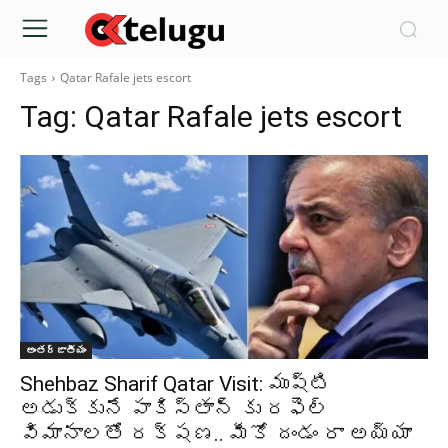
Tags
Qatar Rafale jets escort
Tag:
Qatar Rafale jets escort
అంతర్జాతీయం
Shehbaz Sharif Qatar Visit: ముష్టి
అడుక్కునే పాకిస్తాన్ కు రఫెల్
విమానాలతో రక్షణ.. మీకో దండం రా అయ్యా