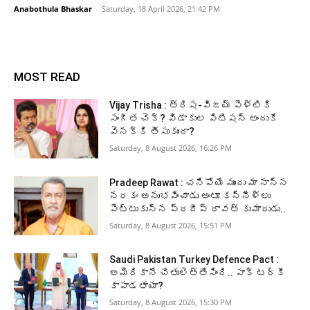
Anabothula Bhaskar
-
Saturday, 18 April 2026, 21:42 PM
MOST READ
Vijay Trisha : త్రిష-విజయ్ పెళ్లికి
సంగీత చెక్? విడాకుల పిటిషన్ అందుకే
వెనక్కి తీసుకుందా?
Saturday, 8 August 2026, 16:26 PM
Pradeep Rawat : చనిపోయే ముందు మా నాన్న
నరకం అనుభవించాడు అంటూ కన్నీళ్లు
పెట్టుకున్న ప్రదీప్ రావత్ కుమారుడు..
Saturday, 8 August 2026, 15:51 PM
Saudi Pakistan Turkey Defence Pact :
అమెరికానే చేతులెత్తేసింది.. పాక్‌ టర్కీ
కాపాడతాయా?
Saturday, 8 August 2026, 15:30 PM