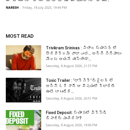
NARESH
-
Friday, 18 July 2025, 19:44 PM
MOST READ
Trivikram Srinivas : సితార బ్యానర్ లో
త్రివిక్రమ్ వాటా ఎంత… అన్ని సినిమాలు
మొదట ఆయనే చూస్తాడా…
Saturday, 8 August 2026, 21:57 PM
Toxic Trailer : ‘టాక్సిక్’ ట్రైలర్ లో
అన్ని ఓకే కానీ ఆ విషయంలో క్లారిటీ
ఉంటే బాగుండేది…
Saturday, 8 August 2026, 20:51 PM
Fixed Deposit: బ్యాంకులో ఫిక్స్డ్
డిపాజిట్ మంచిదేనా?
Saturday, 8 August 2026, 19:06 PM