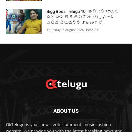
Bigg Boss Telugu 10 : ఉప్పల్ బాలును
బిగ్ బాస్ లోకి తీసుకోవాలట.. వైజాగ్
సత్య చెబుతున్న కారణం ఇదే..
Thursday, 6 August 2026, 19:58 PM
ABOUT US
OkTelugu is your news, entertainment, music fashion
website. We provide you with the latest breaking news and