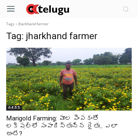
Tags
Jharkhand farmer
Tag:
jharkhand farmer
బిజినెస్
Marigold Farming: పూల పెంపకంతో
లక్షల్లో సంపాదిస్తున్న రైతు.. ఎలా
అంటే?