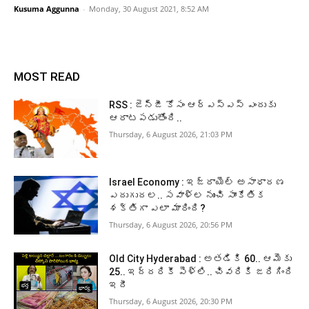
Kusuma Aggunna
-
Monday, 30 August 2021, 8:52 AM
MOST READ
RSS : జెన్‌జీ కోసం ఆర్‌ఎస్‌ఎస్‌ ఎందుకు
ఆరాటపడుతోంది..
Thursday, 6 August 2026, 21:03 PM
Israel Economy : ఇజ్రాయెల్‌ అసాధారణ
ఎదుగుదల.. సవాళ్ల నుంచి సాంకేతిక
శక్తిగా ఎలా మారింది?
Thursday, 6 August 2026, 20:56 PM
Old City Hyderabad : అతడికి 60.. ఆమెకు
25.. ఇద్దరికీ పెళ్లి.. చివరికి జరిగింది
ఇదీ
Thursday, 6 August 2026, 20:30 PM