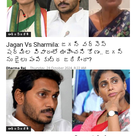
ఆంధ్రప్రదేశ్‌
Jagan Vs Sharmila: జగన్ వర్సెస్
షర్మిల వివాదంలో ఊహించని కోణం.. జగన్
ను జైలు పంపే కుట్ర జరిగిందా?
Dharma Raj
-
Thursday, 24 October 2024, 8:22 AM
ఆంధ్రప్రదేశ్‌