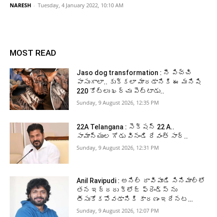
NARESH
-
Tuesday, 4 January 2022, 10:10 AM
MOST READ
Jaso dog transformation : నీ పిచ్చి
పాసుగాలా.. కుక్కలా మారడానికి ఈ మనిషి
220 కోట్లు ఖర్చు పెట్టాడు..
Sunday, 9 August 2026, 12:35 PM
22A Telangana : సెక్షన్ 22 A..
సామాన్యుల గోడు వినండి రేవంత్ సార్..
Sunday, 9 August 2026, 12:31 PM
Anil Ravipudi : అనిల్ రావిపూడి సినిమాల్లో
తన ఇద్దరు క్లోజ్ ఫ్రెండ్స్ ను
తీసుకోకపోవడానికి కారణం ఇదేనట…
Sunday, 9 August 2026, 12:07 PM