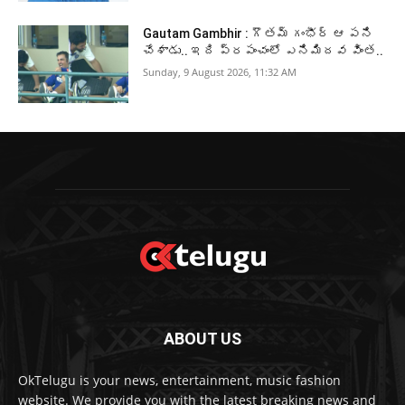
Gautam Gambhir : గౌతమ్ గంభీర్ ఆ పని
చేశాడు.. ఇది ప్రపంచంలో ఎనిమిదవ వింత..
Sunday, 9 August 2026, 11:32 AM
ABOUT US
OkTelugu is your news, entertainment, music fashion
website. We provide you with the latest breaking news and