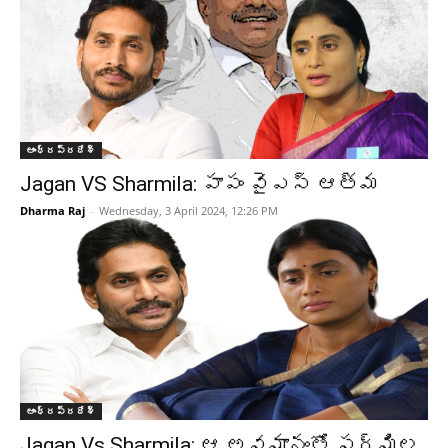
ఆంధ్రప్రదేశ్‌
Jagan VS Sharmila: పాపం వైఎస్ ఆత్మ
Dharma Raj
-
Wednesday, 3 April 2024, 12:26 PM
ఆంధ్రప్రదేశ్‌
Jagan Vs Sharmila: ఆ అవమానంతో షర్మిల