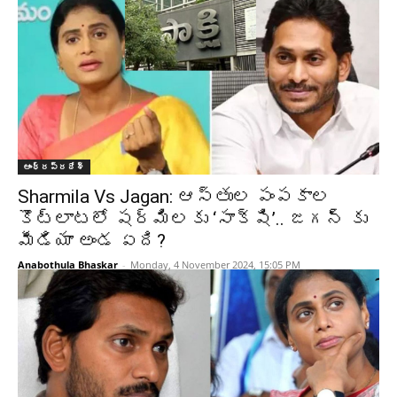
ఆంధ్రప్రదేశ్‌
Sharmila Vs Jagan: ఆస్తుల పంపకాల
కొట్లాటలో షర్మిలకు ‘సాక్షి’.. జగన్ కు
మీడియా అండ ఏది?
Anabothula Bhaskar
-
Monday, 4 November 2024, 15:05 PM