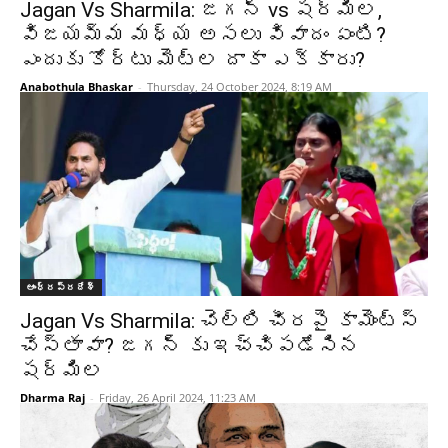
Jagan Vs Sharmila: జగన్ vs షర్మిల,
విజయమ్మ మధ్య అసలు వివాదం ఏంటి?
ఎందుకు కోర్టు మెట్ల దాకా ఎక్కారు?
Anabothula Bhaskar
-
Thursday, 24 October 2024, 8:19 AM
ఆంధ్రప్రదేశ్‌
Jagan Vs Sharmila: చెల్లి చీరపై కామెంట్స్
చేస్తావా? జగన్ కు ఇచ్చిపడేసిన
షర్మిల
Dharma Raj
-
Friday, 26 April 2024, 11:23 AM