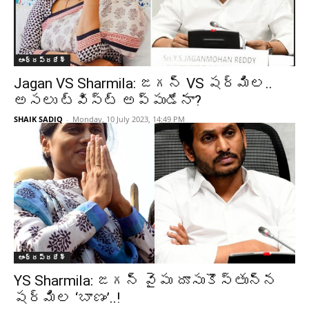
ఆంధ్రప్రదేశ్‌
Jagan VS Sharmila: జగన్ VS షర్మిల..
అసలు ట్విస్ట్ అప్పుడేనా?
SHAIK SADIQ
-
Monday, 10 July 2023, 14:49 PM
ఆంధ్రప్రదేశ్‌
YS Sharmila: జగన్ వైపు దూసుకొస్తున్న
షర్మిల ‘బాణం’..!