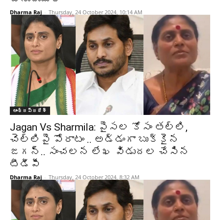
Dharma Raj
-
Thursday, 24 October 2024, 10:14 AM
ఆంధ్రప్రదేశ్‌
Jagan Vs Sharmila: పైసల కోసం తల్లి,
చెల్లిపై పోరాటం .. అడ్డంగా బుక్కైన
జగన్.. సంచలన లేఖ విడుదల చేసిన
టీడీపీ
Dharma Raj
-
Thursday, 24 October 2024, 8:32 AM