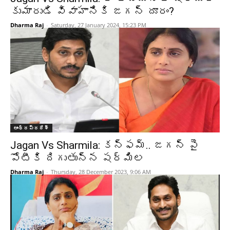
కుమారుడి వివాహానికి జగన్ దూరం?
Dharma Raj
-
Saturday, 27 January 2024, 15:23 PM
ఆంధ్రప్రదేశ్‌
Jagan Vs Sharmila: కన్ఫమ్.. జగన్ పై
పోటీకి దిగుతున్న షర్మిల
Dharma Raj
-
Thursday, 28 December 2023, 9:06 AM