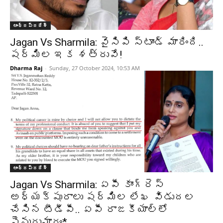
ఆంధ్రప్రదేశ్‌
Jagan Vs Sharmila: వైసిపి స్టాండ్ మారింది..
షర్మిల ఇక శత్రువే!
Dharma Raj
-
Sunday, 27 October 2024, 10:53 AM
ఆంధ్రప్రదేశ్‌
Jagan Vs Sharmila: ఏపీ కాంగ్రెస్
అధ్యక్షురాలు షర్మిల లేఖ విడుదల
చేసిన టీడీపీ.. ఏపీ రాజకీయాల్లో
పెనుదుమారం*