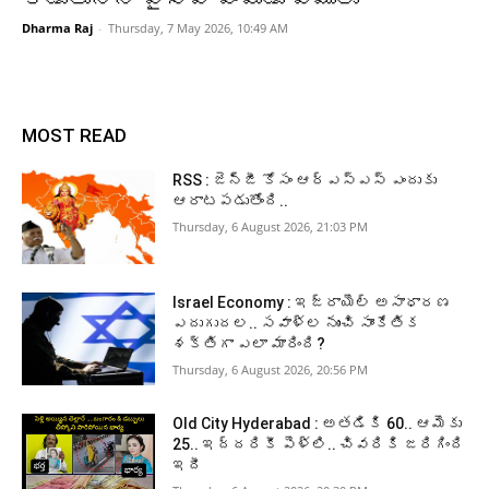
Dharma Raj
-
Thursday, 7 May 2026, 10:49 AM
MOST READ
RSS : జెన్‌జీ కోసం ఆర్‌ఎస్‌ఎస్‌ ఎందుకు
ఆరాటపడుతోంది..
Thursday, 6 August 2026, 21:03 PM
Israel Economy : ఇజ్రాయెల్‌ అసాధారణ
ఎదుగుదల.. సవాళ్ల నుంచి సాంకేతిక
శక్తిగా ఎలా మారింది?
Thursday, 6 August 2026, 20:56 PM
Old City Hyderabad : అతడికి 60.. ఆమెకు
25.. ఇద్దరికీ పెళ్లి.. చివరికి జరిగింది
ఇదీ