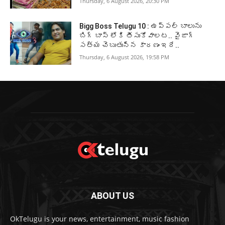
Thursday, 6 August 2026, 20:30 PM
Bigg Boss Telugu 10 : ఉప్పల్ బాలును
బిగ్ బాస్ లోకి తీసుకోవాలట.. వైజాగ్
సత్య చెబుతున్న కారణం ఇదే..
Thursday, 6 August 2026, 19:58 PM
ABOUT US
OkTelugu is your news, entertainment, music fashion