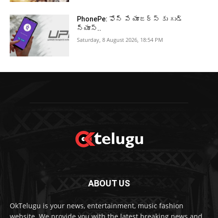
PhonePe: ఫోన్ పే యూజర్స్ కు గుడ్
న్యూస్..
Saturday, 8 August 2026, 18:54 PM
ABOUT US
OkTelugu is your news, entertainment, music fashion
website. We provide you with the latest breaking news and