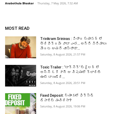
Anabothula Bhaskar
-
Thursday, 7 May 2026, 7:32 AM
MOST READ
Trivikram Srinivas : సితార బ్యానర్ లో
త్రివిక్రమ్ వాటా ఎంత… అన్ని సినిమాలు
మొదట ఆయనే చూస్తాడా…
Saturday, 8 August 2026, 21:57 PM
Toxic Trailer : ‘టాక్సిక్’ ట్రైలర్ లో
అన్ని ఓకే కానీ ఆ విషయంలో క్లారిటీ
ఉంటే బాగుండేది…
Saturday, 8 August 2026, 20:51 PM
Fixed Deposit: బ్యాంకులో ఫిక్స్డ్
డిపాజిట్ మంచిదేనా?
Saturday, 8 August 2026, 19:06 PM