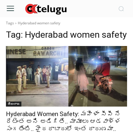
Tags
Hyderabad women safety
Tag:
Hyderabad women safety
తెలంగాణ
Hyderabad Women Safety: మహిళా సీపీ నే
రేటెంత అని అడిగితే.. మామూలు ఆడవాళ్ళ
సంగతేంటి.. హైదరాబాదులో ఇంత దారుణమా..