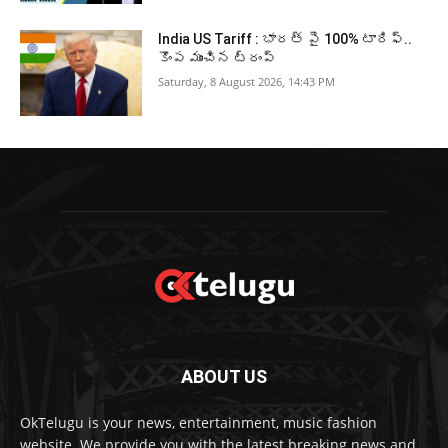
India US Tariff : భారత్ పై 100% టారిఫ్..
కొంప ముంచిన ట్రంప్
Saturday, 8 August 2026, 14:43 PM
ABOUT US
OkTelugu is your news, entertainment, music fashion
website. We provide you with the latest breaking news and