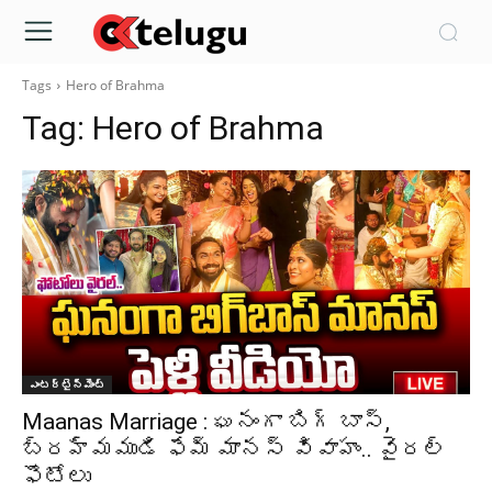
Tags
Hero of Brahma
Tag:
Hero of Brahma
ఎంటర్టైన్మెంట్
Maanas Marriage : ఘనంగా బిగ్ బాస్,
బ్రహ్మముడి ఫేమ్ మానస్ వివాహం.. వైరల్
ఫొటోలు