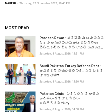
NARESH
-
Thursday, 23 November 2023, 19:43 PM
MOST READ
Pradeep Rawat : చనిపోయే ముందు మా నాన్న
నరకం అనుభవించాడు అంటూ కన్నీళ్లు
పెట్టుకున్న ప్రదీప్ రావత్ కుమారుడు..
Saturday, 8 August 2026, 15:51 PM
Saudi Pakistan Turkey Defence Pact :
అమెరికానే చేతులెత్తేసింది.. పాక్‌ టర్కీ
కాపాడతాయా?
Saturday, 8 August 2026, 15:30 PM
Pakistan Crisis : పాకిస్తాన్ కి అంతిమ
ఘడియలు మక్కా ఒప్పందం
గట్టెక్కిస్తుందా?
Saturday, 8 August 2026, 14:58 PM