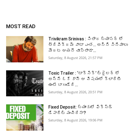
MOST READ
Trivikram Srinivas : సితార బ్యానర్ లో
త్రివిక్రమ్ వాటా ఎంత… అన్ని సినిమాలు
మొదట ఆయనే చూస్తాడా…
Saturday, 8 August 2026, 21:57 PM
Toxic Trailer : ‘టాక్సిక్’ ట్రైలర్ లో
అన్ని ఓకే కానీ ఆ విషయంలో క్లారిటీ
ఉంటే బాగుండేది…
Saturday, 8 August 2026, 20:51 PM
Fixed Deposit: బ్యాంకులో ఫిక్స్డ్
డిపాజిట్ మంచిదేనా?
Saturday, 8 August 2026, 19:06 PM