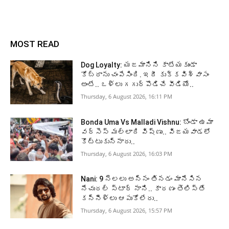
MOST READ
Dog Loyalty: యజమానిని కాటేయకుండా
కోబ్రాను చంపేసింది. ఇదీ కుక్కవిశ్వాసం
అంటే.. ఒళ్లు గగుర్పొడిచే వీడియో..
Thursday, 6 August 2026, 16:11 PM
Bonda Uma Vs Malladi Vishnu: బోండా ఉమా
వర్సెస్ మల్లాది విష్ణు.. విజయవాడలో
కొట్టుకున్నారు..
Thursday, 6 August 2026, 16:03 PM
Nani: 9 నెలలు అన్నం తినడం మానేసిన
నేచురల్ స్టార్ నాని.. కారణం తెలిస్తే
కన్నీళ్లు ఆపుకోలేరు..
Thursday, 6 August 2026, 15:57 PM