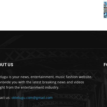
OUT US
F
lugu is your news, entertainment, music fashion website.
rovide you with the latest breaking news and videos
ight from the entertainment industry.
act us:
oktelugu.com@gmail.com