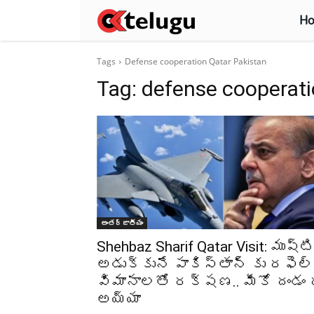
H
Tags
Defense cooperation Qatar Pakistan
Tag:
defense cooperati
అంతర్జాతీయం
Shehbaz Sharif Qatar Visit: ముష్ట
అడుక్కునే పాకిస్తాన్ కు రఫెల్
విమానాలతో రక్షణ.. మీకో దండం 
అయ్యా