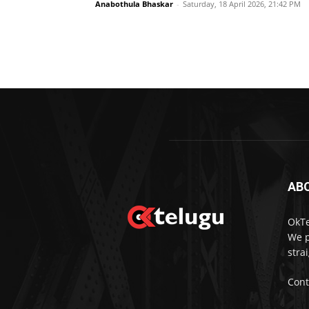
Anabothula Bhaskar
-
Saturday, 18 April 2026, 21:42 PM
AB
OkTe
We p
stra
Cont