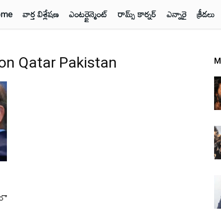
ome
వార్త విశ్లేషణ
ఎంటర్టైన్మెంట్
రామ్స్ కార్నర్
ఎన్నారై
క్రీడలు
on Qatar Pakistan
M
ి
రా