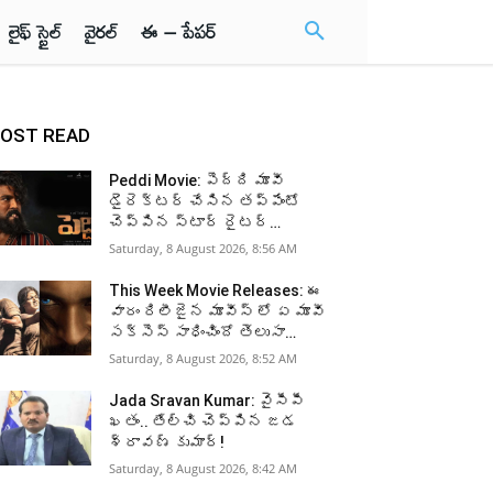
లైఫ్ స్టైల్
వైరల్
ఈ – పేపర్
OST READ
Peddi Movie: పెద్ది మూవీ
డైరెక్టర్ చేసిన తప్పేంటో
చెప్పిన స్టార్ రైటర్…
Saturday, 8 August 2026, 8:56 AM
This Week Movie Releases: ఈ
వారం రిలీజైన మూవీస్ లో ఏ మూవీ
సక్సెస్ సాధించిందో తెలుసా…
Saturday, 8 August 2026, 8:52 AM
Jada Sravan Kumar: వైసీపీ
ఖతం.. తేల్చి చెప్పిన జడ
శ్రావణ్ కుమార్!
Saturday, 8 August 2026, 8:42 AM