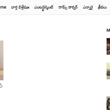
ome
వార్త విశ్లేషణ
ఎంటర్టైన్మెంట్
రామ్స్ కార్నర్
ఎన్నారై
క్రీడలు
M
స్