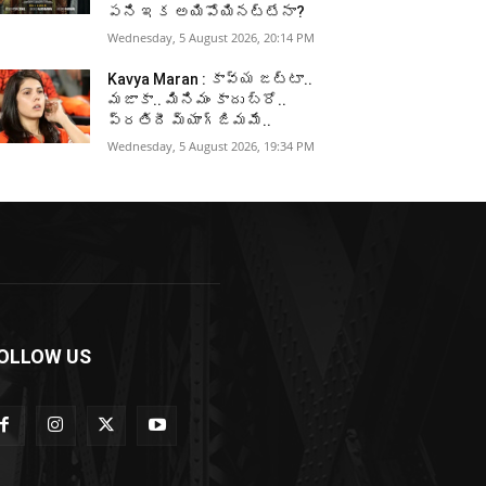
పని ఇక అయిపోయినట్టేనా?
Wednesday, 5 August 2026, 20:14 PM
Kavya Maran : కావ్య జట్టా..
మజాకా.. మినిమం కాదు బ్రో..
ప్రతిదీ మ్యాగ్జిమమే..
Wednesday, 5 August 2026, 19:34 PM
OLLOW US