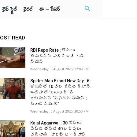
లైఫ్ స్టైల్
వైరల్
ఈ – పేపర్
OST READ
RBI Repo Rate : లోన్లు
తీసుకున్న వారికి ఇది గుడ్
న్యూస్
Wednesday, 5 August 2026, 22:09 PM
Spider Man Brand New Day : 6
రోజుల్లో 10 వేల కోట్ల గ్రాస్..
ఇండియా లో ‘ధురంధర్’ ని
దాటనున్న ‘స్పైడర్ మ్యాన్ :
బ్రాండ్ న్యూ డే’
Wednesday, 5 August 2026, 20:50 PM
Kajal Aggarwal : 30 కోట్లు
పెట్టి తీస్తే 40 లక్షలు
వచ్చాయి.. కాజల్ అగర్వాల్