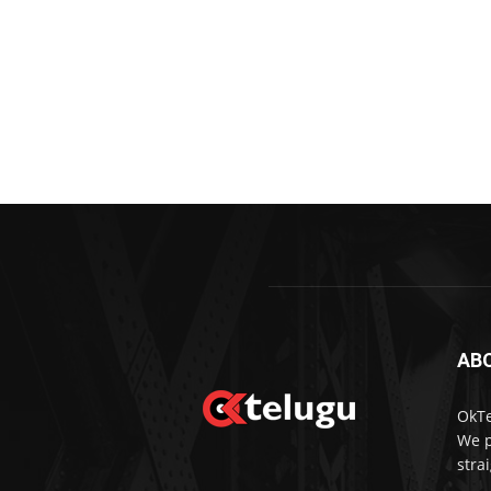
AB
OkTe
We p
stra