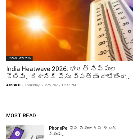
జాతీయ వార్తలు
India Heatwave 2026: భారత్ నిప్పుల
కొలిమి.. దేశానికి పెను విపత్తు రాబోతోందా..
Ashish D
-
Thursday, 7 May 2026, 12:37 PM
MOST READ
PhonePe: ఫోన్ పే యూజర్స్ కు గుడ్
న్యూస్..