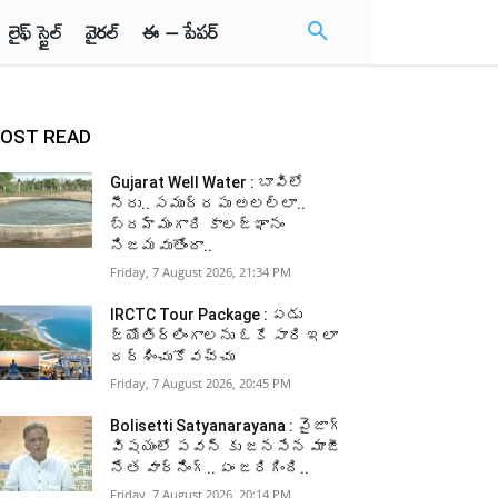
లైఫ్ స్టైల్
వైరల్
ఈ – పేపర్
OST READ
Gujarat Well Water : బావిలో
నీరు.. సముద్రపు అలల్లా..
బ్రహ్మంగారి కాలజ్ఞానం
నిజమవుతోందా..
Friday, 7 August 2026, 21:34 PM
IRCTC Tour Package : ఏడు
జ్యోతిర్లింగాలను ఓకే సారి ఇలా
దర్శించుకోవచ్చు
Friday, 7 August 2026, 20:45 PM
Bolisetti Satyanarayana : వైజాగ్
విషయంలో పవన్ కు జనసేన మాజీ
నేత వార్నింగ్.. ఏం జరిగింది..
Friday, 7 August 2026, 20:14 PM