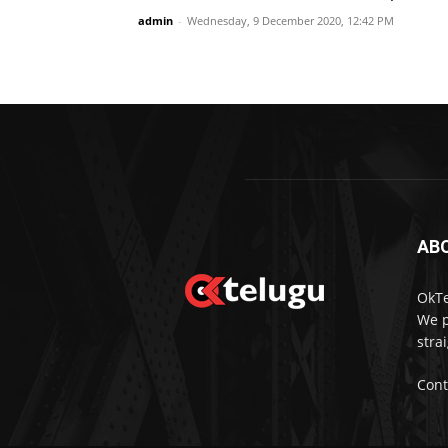
admin
-
Wednesday, 9 December 2020, 12:42 PM
AB
OkTe
We p
stra
Cont