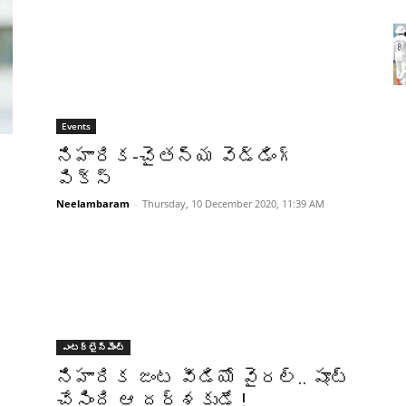
Events
నిహారిక-చైతన్య వెడ్డింగ్
పిక్స్
Neelambaram
-
Thursday, 10 December 2020, 11:39 AM
ఎంటర్టైన్మెంట్
నిహారిక జంట వీడియో వైరల్.. షూట్
చేసింది ఆ దర్శకుడే !