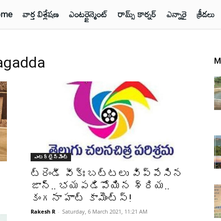
ome
వార్త విశ్లేషణ
ఎంటర్టైన్మెంట్
రామ్స్ కార్నర్
ఎన్నారై
క్రీడలు
agadda
M
ఎంటర్టైన్మెంట్
ట్రెండీ వీక్ః బ‌ట్ట‌లు విప్పేసిన
జాన్‌.. భ‌య‌ప‌డిపోయిన శ్రియ‌..
కంగ‌నా హాట్ కామెంట్స్‌!
Rakesh R
-
Saturday, 6 March 2021, 11:21 AM