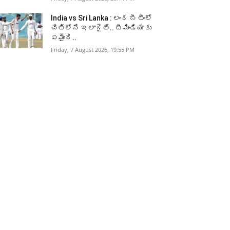
India vs Sri Lanka : లంక బీ టీంలో
చేతిలోనే ఇలాగైతే.. టీమిండియాకు
ఏమైంది..
Friday, 7 August 2026, 19:55 PM