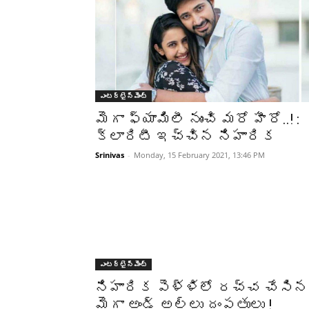
ఎంటర్టైన్మెంట్
మెగా ఫ్యామిలీ నుంచి మరో హీరో..! :
క్లారిటీ ఇచ్చిన నిహారిక
Srinivas
-
Monday, 15 February 2021, 13:46 PM
ఎంటర్టైన్మెంట్
నిహారిక పెళ్ళిలో రచ్చ చేసిన
మెగా అండ్ అల్లు దంపతులు !