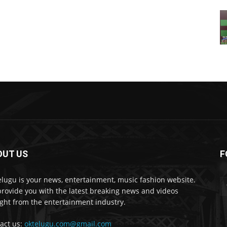
OUT US
F
lugu is your news, entertainment, music fashion website.
rovide you with the latest breaking news and videos
ight from the entertainment industry.
act us:
oktelugu.com@gmail.com