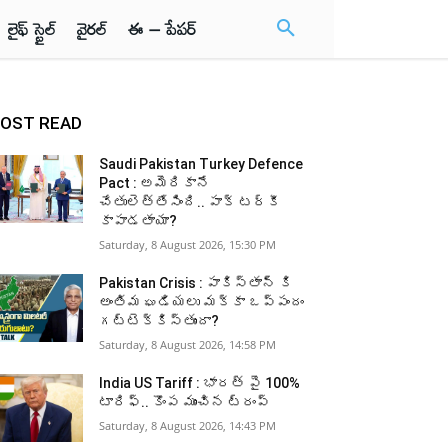
లైఫ్ స్టైల్
వైరల్
ఈ – పేపర్
OST READ
Saudi Pakistan Turkey Defence
Pact : అమెరికానే
చేతులెత్తేసింది.. పాక్‌ టర్కీ
కాపాడతాయా?
Saturday, 8 August 2026, 15:30 PM
Pakistan Crisis : పాకిస్తాన్ కి
అంతిమ ఘడియలు మక్కా ఒప్పందం
గట్టెక్కిస్తుందా?
Saturday, 8 August 2026, 14:58 PM
India US Tariff : భారత్ పై 100%
టారిఫ్.. కొంప ముంచిన ట్రంప్
Saturday, 8 August 2026, 14:43 PM