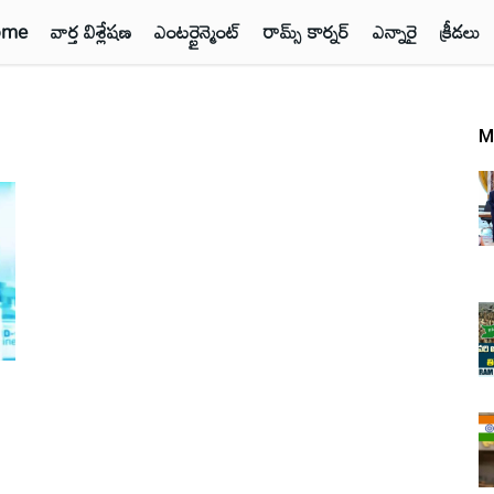
ome
వార్త విశ్లేషణ
ఎంటర్టైన్మెంట్
రామ్స్ కార్నర్
ఎన్నారై
క్రీడలు
M