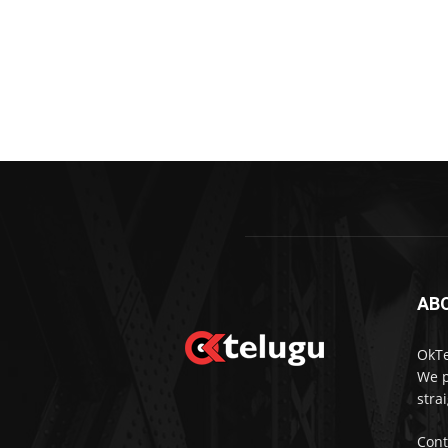
AB
OkTe
We p
stra
Cont