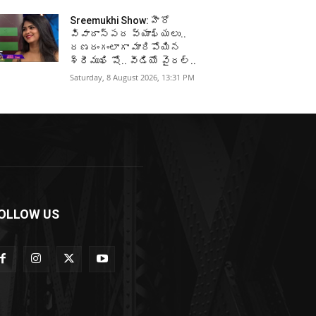
Sreemukhi Show: హీరో
వివాదాస్పద వ్యాఖ్యలు..
రణరంగంలాగా మారిపోయిన
శ్రీముఖి షో.. వీడియో వైరల్..
Saturday, 8 August 2026, 13:31 PM
OLLOW US