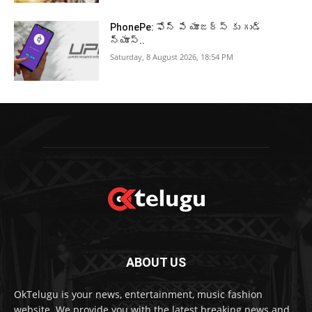
PhonePe: ఫోన్ పే యూజర్స్ కు గుడ్
న్యూస్..
Saturday, 8 August 2026, 18:54 PM
ABOUT US
OkTelugu is your news, entertainment, music fashion
website. We provide you with the latest breaking news and