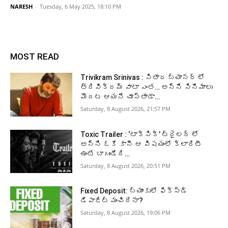
NARESH
-
Tuesday, 6 May 2025, 18:10 PM
MOST READ
Trivikram Srinivas : సితార బ్యానర్ లో
త్రివిక్రమ్ వాటా ఎంత… అన్ని సినిమాలు
మొదట ఆయనే చూస్తాడా…
Saturday, 8 August 2026, 21:57 PM
Toxic Trailer : ‘టాక్సిక్’ ట్రైలర్ లో
అన్ని ఓకే కానీ ఆ విషయంలో క్లారిటీ
ఉంటే బాగుండేది…
Saturday, 8 August 2026, 20:51 PM
Fixed Deposit: బ్యాంకులో ఫిక్స్డ్
డిపాజిట్ మంచిదేనా?
Saturday, 8 August 2026, 19:06 PM