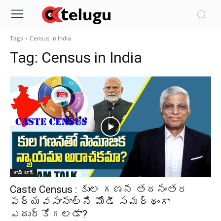
Tags
Census in India
Tag:
Census in India
రామ్ టాక్
Caste Census : కుల గణన తదనంతర
పర్యవసానాల్ని మోడీ సమర్థంగా
ఎదుర్కోగలడా?