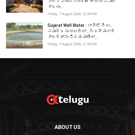
కాలేకపోతున్నారు? ఈ ఆరు తప్పులే
కారణం..
Friday, 7 August 2026, 22:24 PM
Gujarat Well Water : బావిలో నీరు..
సముద్రపు అలల్లా.. బ్రహ్మంగారి
కాలజ్ఞానం నిజమవుతోందా..
Friday, 7 August 2026, 21:34 PM
ABOUT US