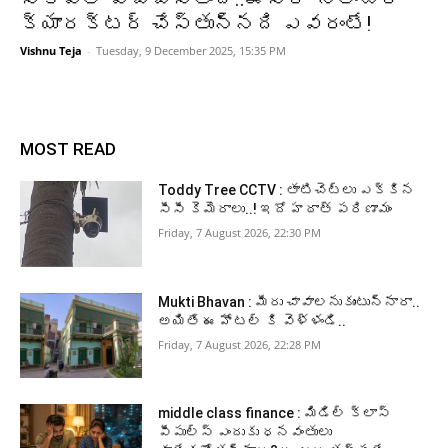
క్యారక్టర్ చేస్తున్నది ఎవరంటే!
Vishnu Teja
-
Tuesday, 9 December 2025, 15:35 PM
MOST READ
Toddy Tree CCTV : తాటిచెట్లు ఎక్కిన
సీసీ కెమెరాలు..! ఇదో హఠాత్ పరిణామం
Friday, 7 August 2026, 22:30 PM
Mukti Bhavan : మీరు చావాలనుకుంటున్నారా..
అయితే ఈ హోటల్ కి వెళ్ళండి..
Friday, 7 August 2026, 22:28 PM
middle class finance : మిడిల్ క్లాస్
పీపుల్స్ ఎందుకు ధనవంతులు