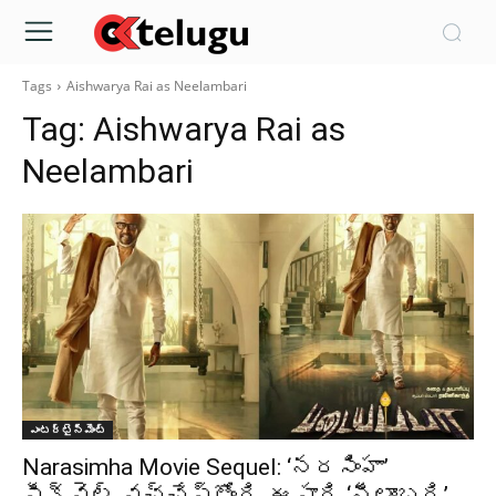
Tags
Aishwarya Rai as Neelambari
Tag:
Aishwarya Rai as
Neelambari
ఎంటర్టైన్మెంట్
Narasimha Movie Sequel: ‘నరసింహా’
సీక్వెల్ వచ్చేస్తోంది..ఈసారి ‘నీలాంబరి’