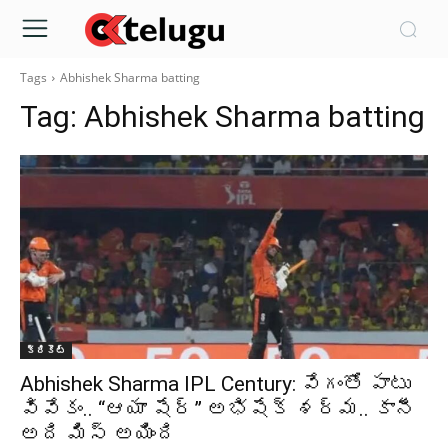
Tags
Abhishek Sharma batting
Tag:
Abhishek Sharma batting
క్రికెట్‌
Abhishek Sharma IPL Century: వేగంతో పాటు
వివేకం.. “ఆయా షేర్” అభిషేక్ శర్మ.. కానీ
అది మిస్ అయింది