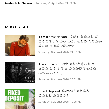
Anabothula Bhaskar
-
Tuesday, 21 April 2026, 21:39 PM
MOST READ
Trivikram Srinivas : సితార బ్యానర్ లో
త్రివిక్రమ్ వాటా ఎంత… అన్ని సినిమాలు
మొదట ఆయనే చూస్తాడా…
Saturday, 8 August 2026, 21:57 PM
Toxic Trailer : ‘టాక్సిక్’ ట్రైలర్ లో
అన్ని ఓకే కానీ ఆ విషయంలో క్లారిటీ
ఉంటే బాగుండేది…
Saturday, 8 August 2026, 20:51 PM
Fixed Deposit: బ్యాంకులో ఫిక్స్డ్
డిపాజిట్ మంచిదేనా?
Saturday, 8 August 2026, 19:06 PM