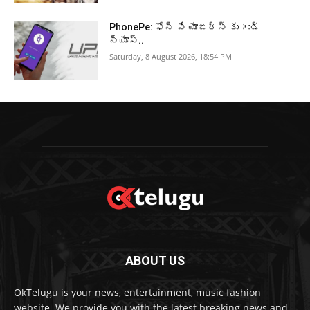
PhonePe: ఫోన్ పే యూజర్స్ కు గుడ్
న్యూస్..
Saturday, 8 August 2026, 18:54 PM
ABOUT US
OkTelugu is your news, entertainment, music fashion
website. We provide you with the latest breaking news and