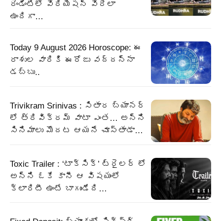
రెండింటిలో వేరియేషన్ వేరేలా
ఉందిగా…
Today 9 August 2026 Horoscope: ఈ
రాశుల వారికి ఈరోజు వద్దన్నా
డబ్బు..
Trivikram Srinivas : సితార బ్యానర్
లో త్రివిక్రమ్ వాటా ఎంత… అన్ని
సినిమాలు మొదట ఆయనే చూస్తాడా…
Toxic Trailer : ‘టాక్సిక్’ ట్రైలర్ లో
అన్ని ఓకే కానీ ఆ విషయంలో
క్లారిటీ ఉంటే బాగుండేది…