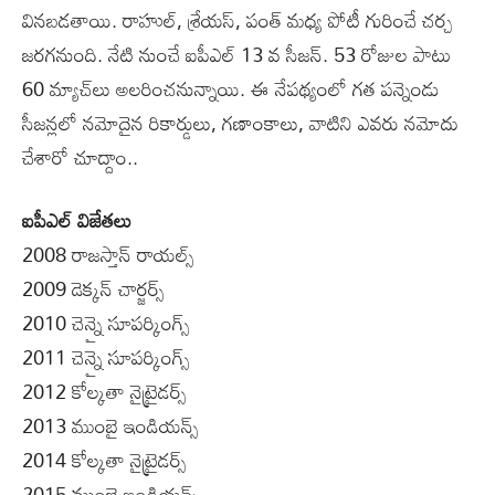
వినబడతాయి. రాహుల్, శ్రేయస్, పంత్ మధ్య పోటీ గురించే చర్చ
జరగనుంది. నేటి నుంచే ఐపీఎల్‌ 13 వ సీజన్. 53 రోజుల పాటు
60 మ్యాచ్‌లు అలరించనున్నాయి. ఈ నేపథ్యంలో గత పన్నెండు
సీజన్లలో నమోదైన రికార్డులు, గణాంకాలు, వాటిని ఎవరు నమోదు
చేశారో చూద్దాం..
ఐపీఎల్‌ విజేతలు
2008 రాజస్తాన్ రాయల్స్
2009 డెక్కన్ చార్జర్స్
2010 చెన్నై సూపర్కింగ్స్
2011 చెన్నై సూపర్కింగ్స్
2012 కోల్కతా నైట్రైడర్స్
2013 ముంబై ఇండియన్స్
2014 కోల్కతా నైట్రైడర్స్
2015 ముంబై ఇండియన్స్