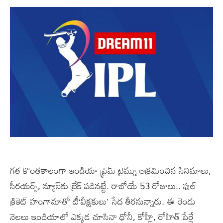
గత కొంతకాలంగా ఇండియా ప్రైమ్ టైమ్ను ఆక్రమించిన సినిమాలు,
సీరయర్స్‌, న్యూస్‌కు బ్రేక్‌ పడినట్టే. రాబోయే 53 రోజులు.. ఫుల్
క్రికెట్ హంగామాతో టీ‘వీక్షకులు’ సేద తీరనున్నారు. ఈ రెండు
నెలలు ఇండియాలో ఎక్కడ చూసినా ధోనీ, కోహ్లీ, రోహిత్ పేర్లే