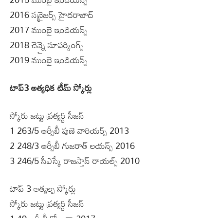
2016 సన్రైజర్స్ హైదరాబాద్
2017 ముంబై ఇండియన్స్
2018 చెన్నై సూపర్కింగ్స్
2019 ముంబై ఇండియన్స్
టాప్‌3 అత్యధిక టీమ్‌ స్కోర్లు
స్కోరు జట్టు ప్రత్యర్థి సీజన్
1 263/5 ఆర్సీబీ పుణె వారియర్స్ 2013
2 248/3 ఆర్సీబీ గుజరాత్ లయన్స్ 2016
3 246/5 సీఎస్కే రాజస్తాన్ రాయల్స్ 2010
టాప్‌ 3 అత్యల్ప స్కోర్లు
స్కోరు జట్టు ప్రత్యర్థి సీజన్