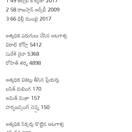
1 49 ఆర్సీబీ కోల్కతా 2017
2 58 రాజస్తాన్ ఆర్సీబీ 2009
3 66 ఢిల్లీ ముంబై 2017
అత్యధిక పరుగులు చేసిన ఆటగాళ్లు
విరాట్ కోహ్లీ 5412
సురేశ్ రైనా 5368
రోహిత్ శర్మ 4898
అత్యధిక వికెట్లు తీసిన ప్లేయర్లు
లసిత్ మలింగ 170
అమిత్ మిశ్రా 157
హర్భజన్సింగ్ చెన్నై 150
అత్యధిక సిక్సర్లు కొట్టిన ఆటగాళ్లు