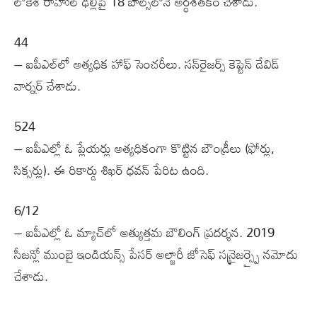
లోకేశ్‌ రాహుల్‌ ఢిల్లీపై 18 బాల్స్‌లోనే అర్ధశతకం చేశాడు.
44
– ఐపీఎల్‌లో అత్యధిక హాఫ్‌ సెంచరీలు. సన్‌రైజర్స్‌ కెప్టెన్‌ డేవిడ్‌
వార్నర్ చేశాడు.
524
– ఐపీఎల్లో ఓ ప్లేయర్లు అత్యధికంగా కొట్టిన బౌండ్రీలు (ఫోర్లు,
సిక్సర్లు). ఈ రికార్డు శిఖర్ ధవన్ పేరిట ఉంది.
6/12
– ఐపీఎల్లో ఓ మ్యాచ్‌లో అత్యుత్తమ బౌలింగ్‌ ప్రదర్శన. 2019
సీజన్లో ముంబై ఇండియన్స్ పేసర్ అల్జారీ జోసెఫ్ సన్రైజర్స్పై నమోదు
చేశాడు.