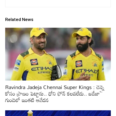
Related News
Ravindra Jadeja Chennai Super Kings : చెన్నై
కోసం ప్రాణం పెట్టాను.. ధోని ఫోన్ కలవలేదు.. జడేజా
గుండెలో ఇంతటి ఆవేదన