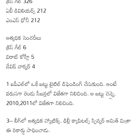
క్రిస్ గేల్ 326
ఏబీ డివిలియర్స్ 212
ఎంఎస్ ధోనీ 212
అత్యధిక సెంచరీలు
క్రిస్ గేల్ 6
విరాట్ కోహ్లీ 5
డేవిడ్ వార్నర్ 4
1 ఐపీఎల్‌లో ఒకే జట్టు టైటిల్‌ డిఫెండింగ్‌ చేసుకుంది. అంటే
వరుసగా రెండు సీజన్లలో విజేతగా నిలిచింది. ఆ జట్టు చెన్నై.
2010,2011లో విజేతగా నిలిచింది.
3– లీగ్‌లో అత్యధిక హ్యాట్రిక్స్‌. ఢిల్లీ క్యాపిటల్స్ స్పిన్నర్ అమిత్ మిశ్రా
ఈ రికార్డు సాధించాడు.