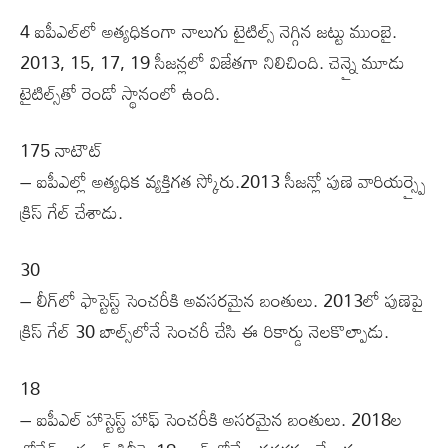
4 ఐపీఎల్‌లో అత్యధికంగా నాలుగు టైటిల్స్‌ నెగ్గిన జట్టు ముంబై.
2013, 15, 17, 19 సీజన్లలో విజేతగా నిలిచింది. చెన్నై మూడు
టైటిల్స్‌తో రెండో స్థానంలో ఉంది.
175 నాటౌట్
– ఐపీఎల్లో అత్యధిక వ్యక్తిగత స్కోరు.2013 సీజన్లో పుణె వారియర్స్పై
క్రిస్ గేల్ చేశాడు.
30
– లీగ్‌లో ఫాస్టెస్ట్‌ సెంచరీకి అవసరమైన బంతులు. 2013లో పుణెపై
క్రిస్‌ గేల్‌ 30 బాల్స్‌లోనే సెంచరీ చేసి ఈ రికార్డు నెలకొల్పాడు.
18
– ఐపీఎల్‌ హాస్టెస్ట్‌ హాఫ్ సెంచరీకి అసరమైన బంతులు. 2018ల