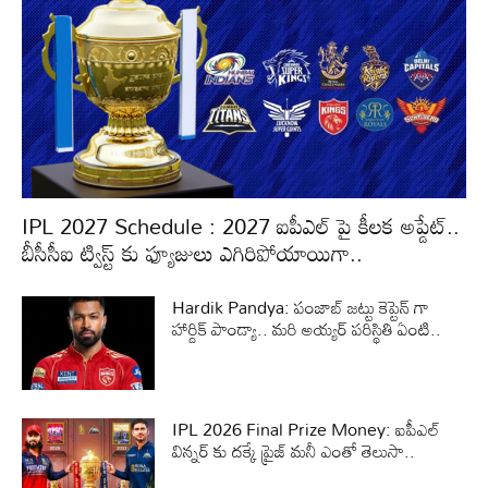
IPL 2027 Schedule : 2027 ఐపీఎల్ పై కీలక అప్డేట్..
బీసీసీఐ ట్విస్ట్ కు ఫ్యూజులు ఎగిరిపోయాయిగా..
Hardik Pandya: పంజాబ్ జట్టు కెప్టెన్ గా
హార్దిక్ పాండ్యా.. మరి అయ్యర్ పరిస్థితి ఏంటి..
IPL 2026 Final Prize Money: ఐపీఎల్
విన్నర్ కు దక్కే ప్రైజ్ మనీ ఎంతో తెలుసా..