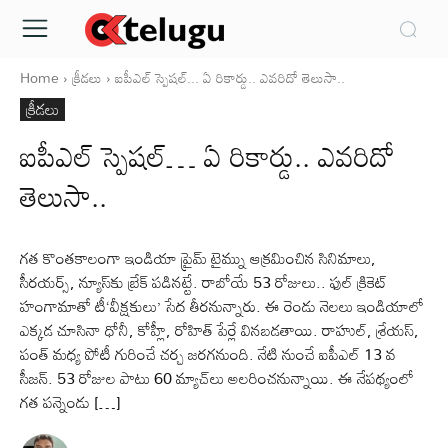
Home
క్రీడలు
ఐపీఎల్‌ స్పెషల్... ఏ రికార్డు.. ఎవరిదో తెలుసా..
క్రీడలు
ఐపీఎల్‌ స్పెషల్… ఏ రికార్డు.. ఎవరిదో
తెలుసా..
గత కొంతకాలంగా ఇండియా ప్రైమ్ టైమ్ను ఆక్రమించిన సినిమాలు,
సీరయర్స్‌, న్యూస్‌కు బ్రేక్‌ పడినట్టే. రాబోయే 53 రోజులు.. ఫుల్ క్రికెట్
హంగామాతో టీ‘వీక్షకులు’ సేద తీరనున్నారు. ఈ రెండు నెలలు ఇండియాలో
ఎక్కడ చూసినా ధోనీ, కోహ్లీ, రోహిత్ పేర్లే వినబడతాయి. రాహుల్, శ్రేయస్,
పంత్ మధ్య పోటీ గురించే చర్చ జరగనుంది. నేటి నుంచే ఐపీఎల్‌ 13 వ
సీజన్. 53 రోజుల పాటు 60 మ్యాచ్‌లు అలరించనున్నాయి. ఈ నేపథ్యంలో
గత పన్నెండు […]