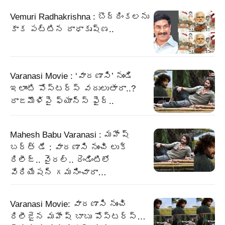
Vemuri Radhakrishna : బొద్దింకలను
కాక పట్టిన రాధాకృష్ణ..
Varanasi Movie : ‘వారణాసి’ నుండి
ఇలాంటి పోస్టర్స్ వదులుతారా..?
రాజమౌళిపై ఫ్యాన్స్ ఫైర్..
Mahesh Babu Varanasi : మహేష్
బర్త్ డే : వారణాసి నుంచి లుక్
రిలీజ్.. వైరల్.. రెండింటిలో
వేరియేషన్ గమనించారా…
Varanasi Movie: వారణాసి నుంచి
రిలీజైన మహేష్ బాబు పోస్టర్స్…