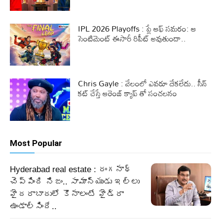
IPL 2026 Playoffs : ప్లే ఆఫ్ సమరం: ఆ
సెంటిమెంట్ ఈసారీ రిపీట్ అవుతుందా..
Chris Gayle : వేలంలో ఎవరూ దేకలేదు.. సీన్
కట్ చేస్తే ఆరెంజ్ క్యాప్ తో సంచలనం
Most Popular
Hyderabad real estate : రంగనాథ్
చెప్పింది నిజం.. సామాన్యుడు ఇల్లు
హైదరాబాదులో కొనాలంటే హైడ్రా
ఉండాల్సిందే..