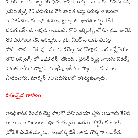
పరుగులు చేసి జట్టు పరువును కాస్తలో కాస్త కాపాడాడు. తనుష్ 44,
ప్రసిధ్ కృష్ణ 29 పరుగులు చేసి భారత జట్టు పరువు పోకుండా
కాపాడగలిగారు. ఇక తొలి ఇన్నింగ్స్ లో భారత జట్టు 161
పరుగులకే ఆల్ అవుట్ అయింది. తొలి ఇన్నింగ్స్ లోనూ ధ్రువ్ జురెల్
80 పరుగులు చేసి ఆకట్టుకున్నాడు. నీజర్ నాలుగు వికెట్లు
సాధించాడు.. వెబ్ స్టర్ మూడు వికెట్లు పడగొట్టాడు. ఇక ఆస్ట్రేలియా
తొలి ఇన్నింగ్స్ లో 223 రన్స్ చేసింది.. ప్రసిధ్ కృష్ణ నాలుగు వికెట్స్
సొంతం చేసుకున్నాడు. ముఖేష్, ఖలీల్ అహ్మద్ రెండు వికెట్లు
సాధించారు. మార్కస్ 70 పరుగులతో ఆకట్టుకున్నాడు.
విఫలమైన రాహుల్
అనధికారిక రెండవ టెస్ట్ మ్యాచ్లో టీమిండియా స్టార్ ఆటగాడు కేఎల్
రాహుల్ దారుణంగా విఫలమయ్యాడు. అతడు బోర్డర్ గవాస్కర్
ట్రోఫీకి ఎంపికయ్యాడు. అయినప్పటికీ అతడు గొప్పగా ఆటతీరు