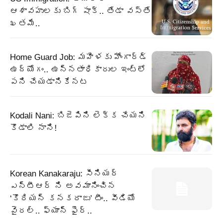
ఆశావహులకు బిగ్ షాక్.. తేడా వస్తే
ఖతమే..
Home Guard Job: మహిళకు హోంగార్డ్
ఉద్యోగం.. ఉన్నతాధికారుల ఇంట్లో
పని చేయడానికేనట
Kodali Nani: బిజెపిని లెక్క చేయని
కొడాలి నాని!
Korean Kanakaraju: సీనియర్
ఎన్టీఆర్ ని అవమానించిన
‘కొరియన్ కనకరాజు’ టీం.. వీడియో
వైరల్.. ఫ్యాన్ ఫైర్..