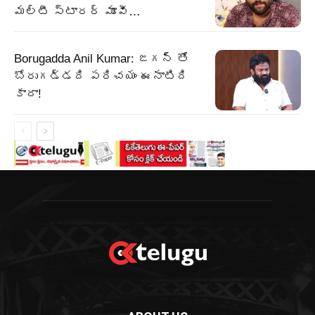
మల్టీ స్టారర్ మూవీ…
Borugadda Anil Kumar: జగన్ తో
బోరుగడ్డది పరిచయం ఈనాటిది
కాదా!