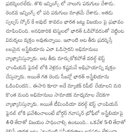
ప్రదర్శించలేదు. తొలి ఇన్నింగ్స్ లో నాలుగు పరుగులు చేశాడు.
రెండవ ఇన్నింగ్స్ లో పది పరుగులు మాత్రమే చేశాడు. అతడు
స్వల్పస్ స్కోర్ కే అవుట్ కావడం భారత జట్టు విజయం పై ప్రభావం
చూపించింది. అనధికారిక టెస్టులలో భారత్ ఓడిపోవడంతో నెట్టింట
విమర్శలు వ్యక్తం అవుతున్నాయి. ఇలాంటి ఆట తీరు ప్రదర్శిస్తే
బలమైన ఆస్ట్రేలియాను ఎలా ఓడిస్తారని అభిమానులు
వ్యాఖ్యానిస్తున్నారు. ఆట తీరు మార్చుకోకపోతే వరల్డ్ టెస్ట్
ఛాంపియన్ ఫైనల్ లోకి వెళ్లడం కష్టమనే అభిప్రాయాన్ని వ్యక్తం
చేస్తున్నారు. అయితే గత రెండు సీజన్లో భారత్ ఆస్ట్రేలియాను
ఓడించిందని.. ఈసారి కూడా అదే మ్యాజిక్ రిపీట్ చేయాలని మరి
కొంత మంది అభిమానులు సామాజిక మాధ్యమాల వేదికగా
వ్యాఖ్యానిస్తున్నారు. అయితే టీమిండియా వరల్డ్ టెస్ట్ ఛాంపియన్
ఫైనల్ లోకి ప్రవేశించాలంటే బోర్డర్ గవాస్కర్ ట్రోఫీలో ఆస్ట్రేలియాపై
4-0 తేడాతో విజయం సాధించాల్సి ఉంటుంది.. ఒకవేళ 5-0 తేడాతో
గెలిస్తే భారత జట్టు ఎటువంటి సమీకరణాలు అవసరం లేకుండా