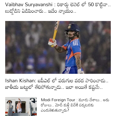
Vaibhav Suryavanshi : రికార్డు లెవెల్ లో 50 కొట్టినా..
బుడ్డోడిని ఏడిపించారు.. ఇదేం న్యాయం..
Ishan Kishan: ఐపీఎల్ లో పరుగుల వరద పారించాడు..
జాతీయ జట్టులో తేలిపోతున్నాడు.. ఇలా అయితే కష్టమే..
Modi Foreign Tour : మూడు దేశాలు.. ఆరు
రోజులు.. మోదీ మళ్లీ విదేశీ పర్యటనకు
ఎందుకెళుతున్నారు?