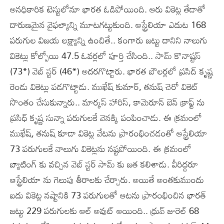
అనధికారిక టెస్టులోనూ భారత ఓడిపోయింది. ఆరు వికెట్ల తేడాతో
దారుణమైన వైఫల్యాన్ని మూటగట్టుకుంది. ఆస్ట్రేలియా ఎదుట 168
పరుగుల విజయ లక్ష్యాన్ని ఉంచితే.. కంగారు జట్టు దానిని నాలుగు
వికెట్లు కోల్పోయి 47.5 ఓవర్లలో పూర్తి చేసింది.. సామ్ కొనాష్టస్
(73*) వెబ్ స్టర్ (46*) అదరగొట్టారు. భారత బౌలర్లలో ప్రసిద్ కృష్ణ
రెండు వికెట్లు పడగొట్టాడు. ముఖేష్ కుమార్, తనుష్ చెరో వికెట్
సొంతం చేసుకున్నారు.. మార్కస్ హారిస్, కామెరూన్ బెన్ క్రాఫ్ట్ ను
ప్రసిధ్ కృష్ణ సున్నా పరుగులకే వెనక్కి పంపించాడు. ఈ క్రమంలో
ముఖేష్, తనుష్ కూడా వికెట్ల వేటను ప్రారంభించడంతో ఆస్ట్రేలియా
73 పరుగులకే నాలుగు వికెట్లను నష్టపోయింది. ఈ క్రమంలో
బ్యాటింగ్ కు వచ్చిన వెబ్ స్టర్ సామ్ కు జత కలిశాడు. వీరిద్దరూ
ఆస్ట్రేలియా ను గెలుపు తీరాలకు చేర్చారు. అయితే అంతకుముందు
ఐదు వికెట్ల నష్టానికి 73 పరుగులతో ఆటను ప్రారంభించిన భారత్
జట్టు 229 పరుగులకు ఆల్ అవుట్ అయింది.. ధ్రువ్ జురెల్ 68