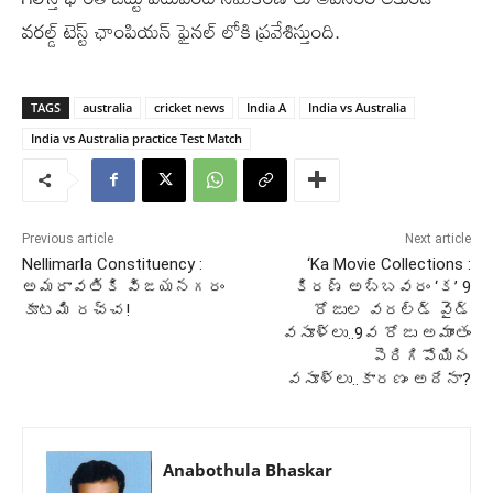
వరల్డ్ టెస్ట్ ఛాంపియన్ ఫైనల్ లోకి ప్రవేశిస్తుంది.
TAGS
australia
cricket news
India A
India vs Australia
India vs Australia practice Test Match
Previous article
Next article
Nellimarla Constituency :
‘Ka Movie Collections :
అమరావతికి విజయనగరం
కిరణ్ అబ్బవరం ‘క’ 9
కూటమి రచ్చ!
రోజుల వరల్డ్ వైడ్
వసూళ్లు..9వ రోజు అమాంతం
పెరిగిపోయిన
వసూళ్లు..కారణం అదేనా?
Anabothula Bhaskar