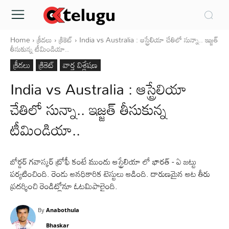
Home
క్రీడలు
క్రికెట్‌
India vs Australia : ఆస్ట్రేలియా చేతిలో సున్నా.. ఇజ్జత్
తీసుకున్న టీమిండియా..
క్రీడలు
క్రికెట్‌
వార్త విశ్లేషణ
India vs Australia : ఆస్ట్రేలియా
చేతిలో సున్నా.. ఇజ్జత్ తీసుకున్న
టీమిండియా..
బోర్డర్ గవాస్కర్ ట్రోఫీ కంటే ముందు ఆస్ట్రేలియా లో భారత్ - ఏ జట్టు
పర్యటించింది. రెండు అనధికారిక టెస్టులు ఆడింది. దారుణమైన ఆట తీరు
ప్రదర్శించి రెండిట్లోనూ ఓటమిపాలైంది.
By
Anabothula
Bhaskar