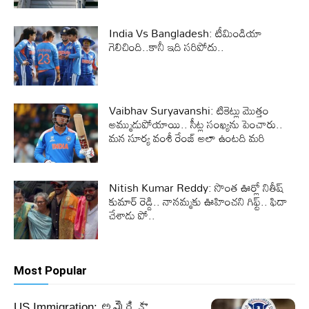
India Vs Bangladesh: టీమిండియా
గెలిచింది..కానీ ఇది సరిపోదు..
Vaibhav Suryavanshi: టికెట్లు మొత్తం
అమ్ముడుపోయాయి.. సీట్ల సంఖ్యను పెంచారు..
మన సూర్య వంశీ రేంజ్ అలా ఉంటది మరి
Nitish Kumar Reddy: సొంత ఊర్లో నితీష్
కుమార్ రెడ్డి.. నానమ్మకు ఊహించని గిఫ్ట్.. ఫిదా
చేశాడు పో..
Most Popular
US Immigration: అమెరికా