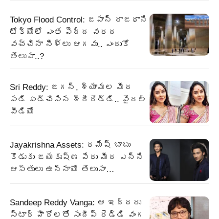
Tokyo Flood Control: జపాన్ రాజధాని
టోక్యోలో ఎంత పెద్ద వరద
వచ్చినా నీళ్లు ఆగవు.. ఎందుకో
తెలుసా..?
Sri Reddy: జగన్, శ్యామల మీద
పడి ఏడ్చేసిన శ్రీరెడ్డి.. వైరల్
వీడియో
Jayakrishna Assets: రమేష్ బాబు
కొడుకు జయకృష్ణ పేరు మీద ఎన్ని
ఆస్తులు ఉన్నాయో తెలుసా…
Sandeep Reddy Vanga: ఆ ఇద్దరు
స్టార్ హీరోలతో సందీప్ రెడ్డి వంగ