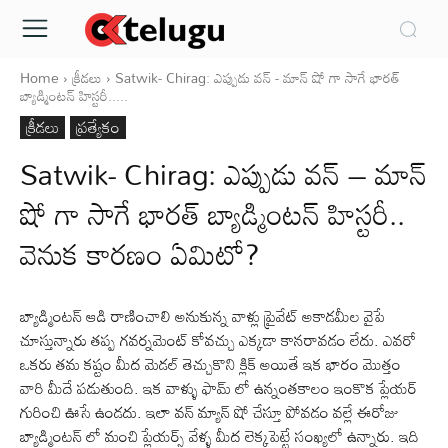
Home
క్రీడలు
Satwik- Chirag: ఎప్పుడు వన్ - మాన్ షో గా సాగే భారత్
బ్యాడ్మింటన్ హిస్టరీ.....
క్రీడలు
ప్రత్యేకం
Satwik- Chirag: ఎప్పుడు వన్ – మాన్
షో గా సాగే భారత్ బ్యాడ్మింటన్ హిస్టరీ..
వెనుక కారణం ఏమిటో?
బ్యాడ్మింటన్ ఆడి రాణించాలి అనుకున్న వాళ్లు ప్రైవేట్ అకాడమీల వైపే
చూస్తున్నారు తప్ప గవర్నమెంట్ కోవచ్చు ఎక్కడా కానరావడం లేదు. ఎవరో
ఒకరు తమ కష్టం మీద మెడల్ తెచ్చుకొని క్లిక్ అయితే ఇక భారం మొత్తం
వారి మీదే పడుతుంది. ఇక వాళ్ళు ఫామ్ లో ఉన్నంతకాలం ఇంకొక ప్లేయర్
గురించి ఊసే ఉండదు. ఇలా వన్ మ్యాన్ షో చేస్తూ పోవడం వల్లే ఈరోజు
బ్యాడ్మింటన్ లో మంచి ప్లేయర్స్ వేళ్ళ మీద లెక్కపెట్టే సంఖ్యలో ఉన్నారు. ఇది