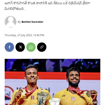
ఇలాగే కొనసాగితే కొంత కాలానికి ఇది కేవలం ఒక రిక్రియేషన్ క్రీడగా
మిగిలిపోతుంది.
By
Bathini Surendar
Thursday, 27 July 2023, 12:40 PM