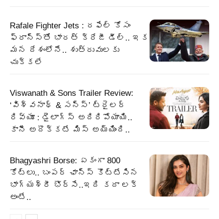
Rafale Fighter Jets : రఫేల్‌ కోసం
ఫ్రాన్స్‌తో భారత్‌ క్రేజీ డీల్‌.. ఇక
మన దేశంలోనే.. శుత్రువులకు
చుక్కలే
Viswanath & Sons Trailer Review:
‘విశ్వనాథ్ & సన్స్’ ట్రైలర్
రివ్యూ : డైలాగ్స్ అదిరిపోయాయి..
కానీ అదొక్కటే మిస్ అయ్యింది..
Bhagyashri Borse: ఏకంగా 800
కోట్లు.. బంపర్ ఛాన్స్ కొట్టేసిన
భాగ్యశ్రీ భొర్సే..ఇది కదా లక్
అంటే..