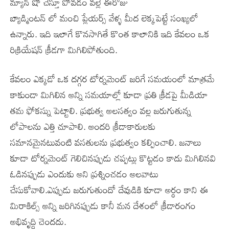
మ్యాన్ షో చేస్తూ పోవడం వల్లే ఈరోజు
బ్యాడ్మింటన్ లో మంచి ప్లేయర్స్ వేళ్ళ మీద లెక్కపెట్టే సంఖ్యలో
ఉన్నారు. ఇది ఇలాగే కొనసాగితే కొంత కాలానికి ఇది కేవలం ఒక
రిక్రియేషన్ క్రీడగా మిగిలిపోతుంది.
కేవలం ఎక్కడో ఒక దగ్గర టోర్నమెంట్ జరిగే సమయంలో మాత్రమే
కాకుండా మిగిలిన అన్ని సమయాల్లో కూడా ప్రతి క్రీడపై మీడియా
తమ ఫోకస్ను పెట్టాలి. ప్రభుత్వ అలసత్వం వల్ల జరుగుతున్న
లోపాలను ఎత్తి చూపాలి. అందరి క్రీడాకారులకు
సమానమైనటువంటి వసతులను ప్రభుత్వం కల్పించాలి. జనాలు
కూడా టోర్నమెంట్ గెలిచినప్పుడు చప్పట్లు కొట్టడం కాదు మిగిలినవి
ఓడినప్పుడు ఎందుకు అని ప్రశ్నించడం అలవాటు
చేసుకోవాలి.ఎప్పుడు జరుగుతుందో దేవుడికి కూడా అర్థం కాని ఈ
మిరాకిల్స్ అన్ని జరిగినప్పుడు కానీ మన దేశంలో క్రీడారంగం
అభివృద్ధి చెందదు.