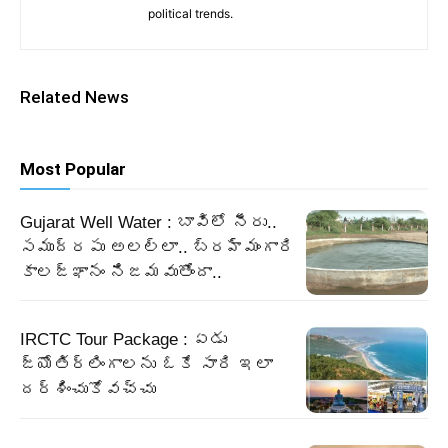
political trends.
Related News
Most Popular
Gujarat Well Water : బావిలో నీరు..
సముద్రపు అలల్లా.. బ్రహ్మంగారి
కాలజ్ఞానం నిజమవుతోందా..
IRCTC Tour Package : ఏడు
జ్యోతిర్లింగాలను ఓకే సారి ఇలా
దర్శించుకోవచ్చు