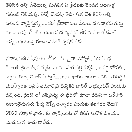
తెలిసిన అన్ని డీటెయిల్స్ మిగిలిన ఏ క్రీడలకు చెందిన ఆటగాళ్ల
గురించి తెలియవు. ఎన్నో మెడల్స్ తెచ్చి మన దేశ కీర్తిని అన్ని
దిశలకు వ్యాప్తిస్తున్న ఎందరో క్రీడాకారుల పేరులు మనవాళ్లకు గుర్తు
కూడా రావు. దీనికి కారణం మన వ్యవస్థ? లేక మన ఆలోచనా?
అన్న విషయంపై కూడా ఎవరికి స్పష్టత లేదు.
ప్రకాష్ పదకొనే,పుల్లెల గోపీచంద్, సైనా నెహ్వాల్, పివి సింధు,
కిదాంబి శ్రీకాంత్,సయ్యద్ మోదీ , పారుపల్లి కశ్యప్ , అపర్ణ పోపట్ ,
జ్వాలా గుత్తా,చిరాగ్,సాత్విక్… ఇలా భారం అంతా ఎవరో ఒకరిద్దరి
భుజస్కాంతాలపైనే వేయాల్సిన దుస్థితికి భారత్ బ్యాడ్మింటన్ ఎందుకు
వచ్చింది. క్రికెట్ లో చెప్పినట్టు ఈ క్రీడలో కూడా వరుసగా ఒకేసారి
నలుగురైదుగురు పేర్లు చెప్పే ఆస్కారం ఎందుకు కలగడం లేదు?
2022 తర్వాత భారత్ కు బ్యాడ్మింటన్ లో తిరిగి మరొక విజయం
ఎందుకు నమోదు కాలేదు.