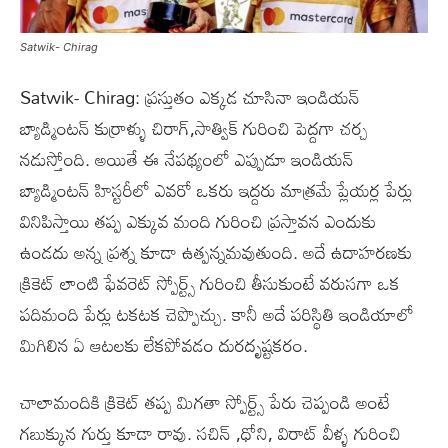
Satwik- Chirag
Satwik- Chirag: ప్రస్తుతం ఎక్కడ చూసినా ఇండియన్
బ్యాడ్మింటన్ కుర్రాళ్ళు చిరాగ్,సాత్విక్ గురించి పెద్దగా చర్చ
నడుస్తోంది. అయితే ఈ నేపథ్యంలో ఎప్పుడూ ఇండియన్
బ్యాడ్మింటన్ హిస్టరీలో ఎవరో ఒకరు ఇద్దరు మాత్రమే ప్లేయర్ల పేర్లు
వినిపిస్తాయి తప్ప ఎక్కువ మంది గురించి ప్రస్తావన ఎందుకు
ఉండదు అన్న ప్రశ్న కూడా ఉత్పన్నమవుతుంది. అదే ఉదాహరణకు
క్రికెట్ లాంటి ఫేవరెట్ స్పోర్ట్స్ గురించి తీసుకుంటే వరుసగా ఒక
పదిమంది పేర్లు టకటక చెప్పొచ్చు. కానీ అదే పరిస్థితి ఇండియాలో
మిగిలిన ఏ ఆటలకు లేకపోవడం దురదృష్టకరం.
చాలామందికి క్రికెట్ తప్ప మిగతా స్పోర్ట్స్ పేరు చెప్పండి అంటే
గబుక్కున గుర్తు కూడా రావు. సచిన్ ,ధోని, విరాట్ వీళ్ళ గురించి