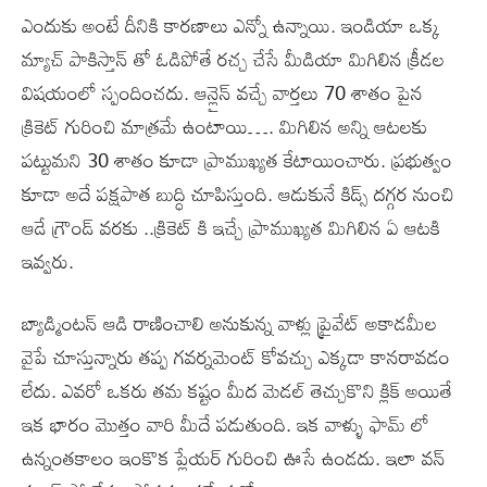
ఎందుకు అంటే దీనికి కారణాలు ఎన్నో ఉన్నాయి. ఇండియా ఒక్క
మ్యాచ్ పాకిస్తాన్ తో ఓడిపోతే రచ్చ చేసే మీడియా మిగిలిన క్రీడల
విషయంలో స్పందించదు. ఆన్లైన్ వచ్చే వార్తలు 70 శాతం పైన
క్రికెట్ గురించి మాత్రమే ఉంటాయి…. మిగిలిన అన్ని ఆటలకు
పట్టుమని 30 శాతం కూడా ప్రాముఖ్యత కేటాయించారు. ప్రభుత్వం
కూడా అదే పక్షపాత బుద్ధి చూపిస్తుంది. ఆడుకునే కిడ్స్ దగ్గర నుంచి
ఆడే గ్రౌండ్ వరకు ..క్రికెట్ కి ఇచ్చే ప్రాముఖ్యత మిగిలిన ఏ ఆటకి
ఇవ్వరు.
బ్యాడ్మింటన్ ఆడి రాణించాలి అనుకున్న వాళ్లు ప్రైవేట్ అకాడమీల
వైపే చూస్తున్నారు తప్ప గవర్నమెంట్ కోవచ్చు ఎక్కడా కానరావడం
లేదు. ఎవరో ఒకరు తమ కష్టం మీద మెడల్ తెచ్చుకొని క్లిక్ అయితే
ఇక భారం మొత్తం వారి మీదే పడుతుంది. ఇక వాళ్ళు ఫామ్ లో
ఉన్నంతకాలం ఇంకొక ప్లేయర్ గురించి ఊసే ఉండదు. ఇలా వన్