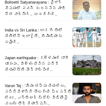
Bolisetti Satyanarayana : వైజాగ్
విషయంలో పవన్ కు జనసేన మాజీ
నేత వార్నింగ్.. ఏం జరిగింది..
India vs Sri Lanka : లంక బీ టీంలో
చేతిలోనే ఇలాగైతే.. టీమిండియాకు
ఏమైంది..
Japan earthquake : కళ్ళముందే భారీ
భూకంపం.. వీళ్ళు చేసిన పనికి
చేతులెత్తి మొక్కాల్సిందే..
Varun Tej : ‘మేము తప్పు చేయలేదు..
సన్నివేశాన్ని తొలగించే ప్రసక్తే
లేదు’.. ఎన్టీఆర్ ట్రోల్ వీడియోపై
వరుణ్ తేజ్ రియాక్షన్..