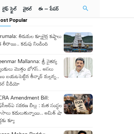
లైఫ్ స్టైల్
వైరల్
ఈ – పేపర్
ost Popular
rumala: తిరుమల క్యూలైన్ల కష్టాలు
 తీరాయి.. కడుపు నిండింది
eenmar Mallanna: శ్రీ చైతన్య
యాంకులు మొత్తం బోగస్.. అసలు
జం బయటపెట్టిన తీన్మార్ మల్లన్న..
రల్ వీడియో
CRA Amendment Bill:
్‌సీఆర్‌ఏ సవరణ బిల్లు : మత సంస్థల
ూసాలు కదులుతున్నాయి.. అమిత్ షా
్దకు క్యూ