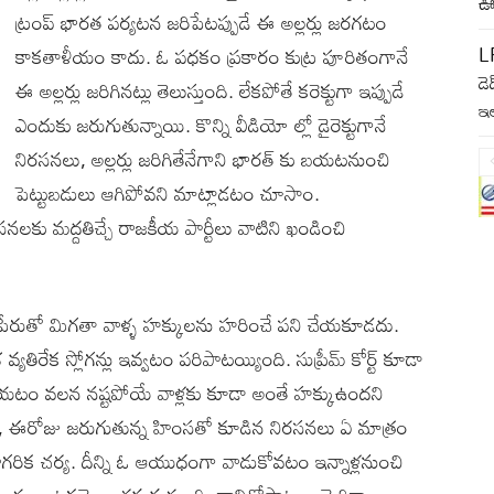
ఊ
ట్రంప్ భారత పర్యటన జరిపేటప్పుడే ఈ అల్లర్లు జరగటం
L
కాకతాళీయం కాదు. ఓ పధకం ప్రకారం కుట్ర పూరితంగానే
డె
ఈ అల్లర్లు జరిగినట్లు తెలుస్తుంది. లేకపోతే కరెక్టుగా ఇప్పుడే
ఇ
ఎందుకు జరుగుతున్నాయి. కొన్ని వీడియో ల్లో డైరెక్టుగానే
నిరసనలు, అల్లర్లు జరిగితేనేగాని భారత్ కు బయటనుంచి
పెట్టుబడులు ఆగిపోవని మాట్లాడటం చూసాం.
నలకు మద్దతిచ్చే రాజకీయ పార్టీలు వాటిని ఖండించి
 పేరుతో మిగతా వాళ్ళ హక్కులను హరించే పని చేయకూడదు.
యతిరేక స్లోగన్లు ఇవ్వటం పరిపాటయ్యింది. సుప్రీమ్ కోర్ట్ కూడా
 చేయటం వలన నష్టపోయే వాళ్లకు కూడా అంతే హక్కుఉందని
న్న, ఈరోజు జరుగుతున్న హింసతో కూడిన నిరసనలు ఏ మాత్రం
గరిక చర్య. దీన్ని ఓ ఆయుధంగా వాడుకోవటం ఇన్నాళ్లనుంచి