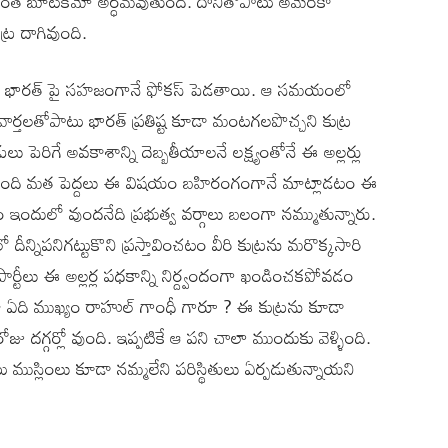
న ఎంత బూటకమో అర్ధమవుతుంది. దానితోపాటు అమెరికా
ుట్ర దాగివుంది.
డియా భారత్ పై సహజంగానే ఫోకస్ పెడతాయి. ఆ సమయంలో
ల వార్తలతోపాటు భారత్ ప్రతిష్ట కూడా మంటగలపొచ్చని కుట్ర
డులు పెరిగే అవకాశాన్ని దెబ్బతీయాలనే లక్ష్యంతోనే ఈ అల్లర్లు
ంత మంది మత పెద్దలు ఈ విషయం బహిరంగంగానే మాట్లాడటం ఈ
ేయం ఇందులో వుందనేది ప్రభుత్వ వర్గాలు బలంగా నమ్ముతున్నారు.
దీన్నిపనిగట్టుకొని ప్రస్తావించటం వీరి కుట్రను మరొక్కసారి
పార్టీలు ఈ అల్లర్ల పధకాన్ని నిర్ద్వందంగా ఖండించకపోవడం
ా ఏది ముఖ్యం రాహుల్ గాంధీ గారూ ? ఈ కుట్రను కూడా
ోజు దగ్గర్లో వుంది. ఇప్పటికే ఆ పని చాలా ముందుకు వెళ్ళింది.
ముస్లింలు కూడా నమ్మలేని పరిస్థితులు ఏర్పడుతున్నాయని