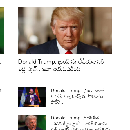
.
Donald Trump: ట్రంప్ ను లేపేయడానికి
పెద్ద స్కెచ్.. ఇలా బయటపడింది
ి
Donald Trump : ట్రంప్ ఇలాగే
.
వదిలేస్తే న్యూయార్క్ ను పాలించేది
పాకీలే..
Donald Trump: ట్రంప్‌ పీడ
విరగడయ్యేదెప్పుడో.. భారతీయులను
మళ్లీ టార్గెట్‌ చేసిన అమెరికా అధ్యక్షుడు!