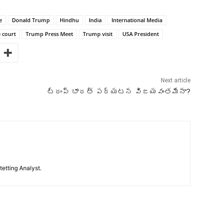
e
Donald Trump
Hindhu
India
International Media
 court
Trump Press Meet
Trump visit
USA President
Next article
ట్రంప్ భారత్ పర్యటన విజయవంతమేనా?
tetting Analyst.