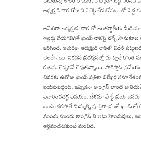
చెబుతున్న శాంతి కాముక, రాజ్యాంగ బద్ద నిరస
అధ్యక్షుడి రాక రోజుని సెలెక్ట్ చేసుకోవటంలో పెద్ద క
అమెరికా అధ్యక్షుడు రాక తో అంతర్జాతీయ మీ
అల్లర్లు చేయగలిగితే ట్రంప్ రాకపై వచ్చే సానుకూ
జరిగింది. అమెరికా అధ్యక్షుడి రాకతో విదేశీ పెట్టుబ
చెలరేగాయి. నిరసన ప్రదర్శనల్లో మాట్లాడే కొ
కుట్రను చెప్పకనే చెపుతున్నాయి. పాకిస్తాన్ ప్రమ
చివరకు ఈరోజు ట్రంప్ పత్రికా విలేఖర్ల సమావేశంలో 
బయటపెట్టింది. ఇప్పుడైనా కాంగ్రెస్ లాంటి జాతీయ
విచారించదగ్గ విషయం. దేశమా పార్టీ ప్రయోజనమ
ఖండించకపోతే మిమ్మల్ని పూర్తిగా ప్రజలే ఖండించే ర
ముందు ముందు కాంగ్రెస్ ని అటు హిందువులు, ఇటు 
అర్దముచేసుకుంటే మంచిది.