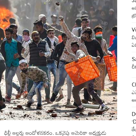
J
అప
ట్
V
వి
ఏ
S
చ
C
ఎమ
ఆ
D
‘D
ర
ఢిల్లీ అల్లర్లు ఆందోళనకరం. ఒకవైపు అమెరికా అధ్యక్షుడు