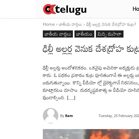
H
Home
జాతీయ వార్తలు
ఢిల్లీ అల్లర్ల వెనుక దేశద్రోహ కుట్ర?
జాతీయ వార్తలు
జాతీయం
మిర్చి మసాలా
ఢిల్లీ అల్లర్ల వెనుక దేశద్రోహ కుట
ఢిల్లీ అల్లర్లు ఆందోళనకరం. ఒకవైపు అమెరికా అధ్యక్షు
కాదు. ఓ పధకం ప్రకారం కుట్ర పూరితంగానే ఈ అల్లర్లు జరిగ
జరుగుతున్నాయి. కొన్ని వీడియో ల్లో డైరెక్టుగానే నిరసనల
మాట్లాడటం చూసాం. దురదృష్టవశాత్తు ఆ వీడియో చూసిన త
వుండాల్సింది. […]
By
Ram
Tuesday, 25 February 20