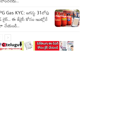
హించలేదు..
PG Gas KYC: ఆగస్టు 31లోపు
డ్ లైన్.. ఈ కేవైసీ కోసం ఇంట్లోనే
లా చేయండి..