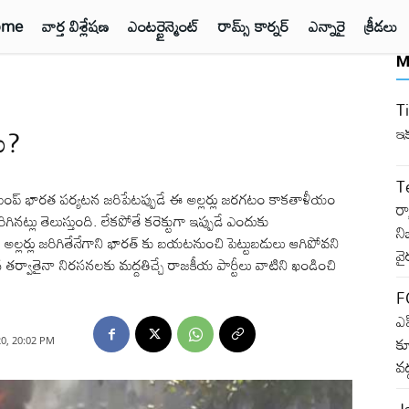
ome
వార్త విశ్లేషణ
ఎంటర్టైన్మెంట్
రామ్స్ కార్నర్
ఎన్నారై
క్రీడలు
M
Ti
్ర?
ఇక
T
డు ట్రంప్ భారత పర్యటన జరిపేటప్పుడే ఈ అల్లర్లు జరగటం కాకతాళీయం
ర్
ినట్లు తెలుస్తుంది. లేకపోతే కరెక్టుగా ఇప్పుడే ఎందుకు
ని
ు, అల్లర్లు జరిగితేనేగాని భారత్ కు బయటనుంచి పెట్టుబడులు ఆగిపోవని
వై
ర్వాతైనా నిరసనలకు మద్దతిచ్చే రాజకీయ పార్టీలు వాటిని ఖండించి
F
ఎఫ
క
20, 20:02 PM
వద