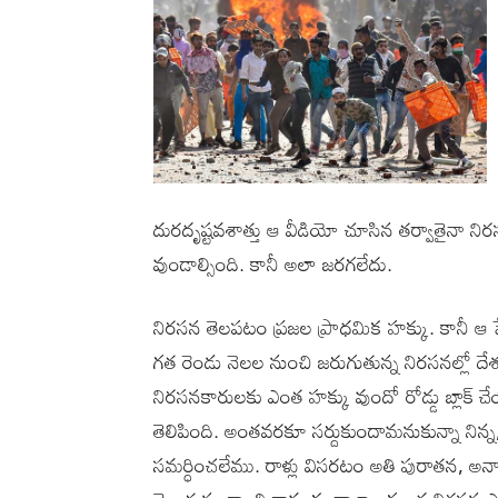
దురదృష్టవశాత్తు ఆ వీడియో చూసిన తర్వాతైనా నిరస
వుండాల్సింది. కానీ అలా జరగలేదు.
నిరసన తెలపటం ప్రజల ప్రాధమిక హక్కు. కానీ ఆ
గత రెండు నెలల నుంచి జరుగుతున్న నిరసనల్లో దేశ వ్
నిరసనకారులకు ఎంత హక్కు వుందో రోడ్డు బ్లాక్
తెలిపింది. అంతవరకూ సర్దుకుందామనుకున్నా ని
సమర్ధించలేము. రాళ్లు విసరటం అతి పురాతన, అనా