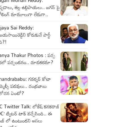
agan Mohan Reddy:
్పడాలు, తెల్ల ఉల్లిపాయలు.. జగన్ పై
రోలింగ్ మామూలుగా లేదుగా..
ijaya Sai Reddy:
జయసాయిరెడ్డిని కోరుకునే పార్టీ
ది?!
anya Thakur Photos : పచ్చ
ీరలో పచ్చందనం.. చూడతరమా?
handrababu: గవర్నర్ కోటా
్మెల్సీ పదవులు.. చంద్రబాబు
లోచన ఏంటో?
C Twitter Talk: లోకేష్ కనకరాజ్
C’ ట్విటర్ టాక్ వచ్చేసింది.. ఈ
ేంజ్ లో ఉంటుందని అసలు