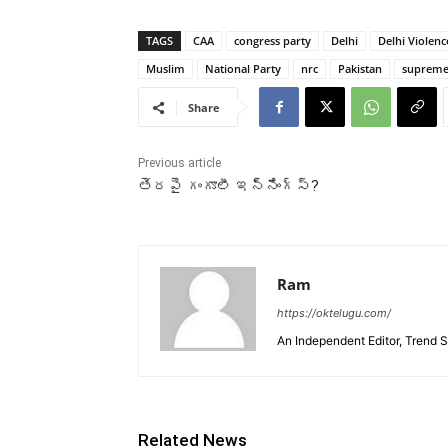
TAGS
CAA
congress party
Delhi
Delhi Violenc
Muslim
National Party
nrc
Pakistan
supreme
Share
Previous article
తెరపై గంగూలీ ఇన్నింగ్స్?
Ram
https://oktelugu.com/
An Independent Editor, Trend S
Related News