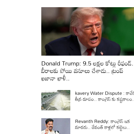
Donald Trump: 9.5 లక్షల కోట్లు రీఫండ్‌.
బీరాలకు పోయి వసూలు చేశాడు.. ట్రంప్‌
ఖజానా ఖాళీ..
kavery Water Dispute : కావేర
తీవ్ర రూపం.. కాంగ్రెస్ కు కష్టకాలం.
Revanth Reddy: కాంగ్రెస్ ఇక
మారదు.. రేవంత్ కాళ్లలో కట్టెలు..