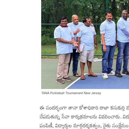
TANA Pickleball Tournament New Jersey
ఈ సందర్భంగా తానా కోశాధికారి రాజా కసుకుర్త
చేపడుతున్న సేవా కార్యక్రమాలను వివరించారు. వి
పంపిణీ, విద్యార్థుల మార్గదర్శకత్వం, రైతు సంక్ష