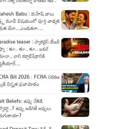
జాగ్ సత్య చెబుతున్న కారణం ఇదే..
ahesh Babu : మహేష్ బాబు
క్స్ట్ మూవీ విషయంలో పూర్తి బాధ్యత
మ్రత దేనా…ఎందుకలా…
radise teaser : ప్యారడైస్ టీజర్
వ్యూ : తూ.. తూ.. తూ.. జడల్
ానా.. నాని రక్తాభిషేకానికి
ష్టితీయాలే…
CRA Bill 2026 : FCRA సవరణ
ల్లుకి విస్తృత ప్రజామోదం
lt Beliefs: ఉప్పు చేతికి
్వొద్దా..? ఉప్పు అడిగితే అప్పులు
ెరుగుతాయా?
xed Deposit Tips: ఫిక్స్ డ్