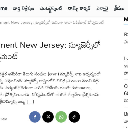
ome
వార్త విశ్లేషణ
ఎంటర్టైన్మెంట్
రామ్స్ కార్నర్
ఎన్నారై
క్రీడలు
M
nt New Jersey: న్యూజెర్సీలో ఘనంగా తానా పికిల్‌బాల్ టోర్నమెంట్
RS
ent New Jersey: న్యూజెర్సీలో
ఎ
నమెంట్
I
అ
సా
అమెరికా తెలుగు సంఘం (తానా) న్యూజెర్సీ శాఖ ఆధ్వర్యంలో
ాధించింది. న్యూజెర్సీ రాష్ట్రంలోని వివిధ ప్రాంతాల నుంచి పెద్ద
O
్నారు. ఉత్కంఠభరితంగా సాగిన పోటీలకు తెలుగు కుటుంబాలు,
60
 ప్రోత్సహించారు. టోర్నమెంట్‌లో జరిగిన మ్యాచ్‌లు ప్రేక్షకులను
చి
రీడాస్ఫూర్తి, జట్టు […]
B
బా
50 AM