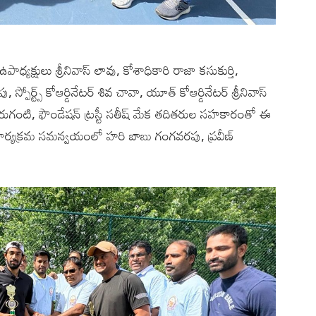
పాధ్యక్షులు శ్రీనివాస్ లావు, కోశాధికారి రాజా కసుకుర్తి,
, స్పోర్ట్స్ కోఆర్డినేటర్ శివ చావా, యూత్ కోఆర్డినేటర్ శ్రీనివాస్
్ ఒరుగంటి, ఫౌండేషన్ ట్రస్టీ సతీష్ మేక తదితరుల సహకారంతో ఈ
ార్యక్రమ సమన్వయంలో హరి బాబు గంగవరపు, ప్రవీణ్