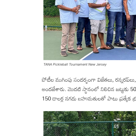
TANA Pickleball Tournament New Jersey
పోటీల ముగింపు సందర్భంగా విజేతలు, రన్నరప్‌ల
అందజేశారు. మొదటి స్థానంలో నిలిచిన జట్టుకు 500 
150 డాలర్ల నగదు బహుమతులతో పాటు ప్రత్యేక ట్ర