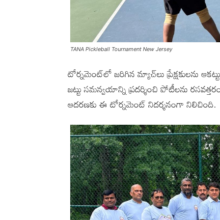
TANA Pickleball Tournament New Jersey
టోర్నమెంట్‌లో జరిగిన మ్యాచ్‌లు ప్రేక్షకులను ఆకట్టుక
జట్టు సమన్వయాన్ని ప్రదర్శించి పోటీలను రసవత్తరంగా
ఆదరణకు ఈ టోర్నమెంట్ నిదర్శనంగా నిలిచింది.