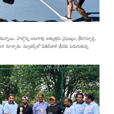
ున్నాయి. పాల్గొన్న ఆటగాళ్లు అత్యుత్తమ నైపుణ్యం, క్రీడాస్ఫూర్తి,
 మార్చారు. న్యూజెర్సీలో పికిల్‌బాల్ క్రీడకు పెరుగుతున్న