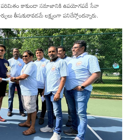
లకే పరిమితం కాకుండా సమాజానికి ఉపయోగపడే సేవా
ర్పులు తీసుకురావడమే లక్ష్యంగా పనిచేస్తోందన్నారు.