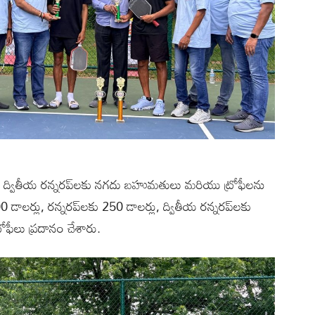
ు, ద్వితీయ రన్నరప్‌లకు నగదు బహుమతులు మరియు ట్రోఫీలను
డాలర్లు, రన్నరప్‌లకు 250 డాలర్లు, ద్వితీయ రన్నరప్‌లకు
ోఫీలు ప్రదానం చేశారు.