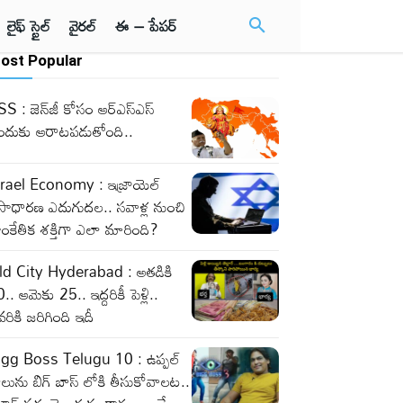
లైఫ్ స్టైల్
వైరల్
ఈ – పేపర్
ost Popular
S : జెన్‌జీ కోసం ఆర్‌ఎస్‌ఎస్‌
ందుకు ఆరాటపడుతోంది..
srael Economy : ఇజ్రాయెల్‌
సాధారణ ఎదుగుదల.. సవాళ్ల నుంచి
ంకేతిక శక్తిగా ఎలా మారింది?
ld City Hyderabad : అతడికి
.. ఆమెకు 25.. ఇద్దరికీ పెళ్లి..
వరికి జరిగింది ఇదీ
igg Boss Telugu 10 : ఉప్పల్
లును బిగ్ బాస్ లోకి తీసుకోవాలట..