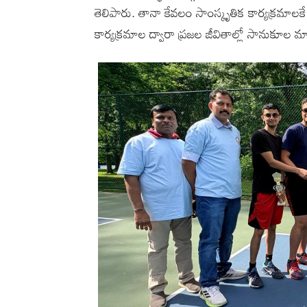
తెలిపారు. తానా కేవలం సాంస్కృతిక కార్యక్రమా
కార్యక్రమాల ద్వారా ప్రజల జీవితాల్లో సానుకూల మా