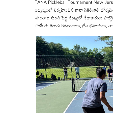
TANA Pickleball Tournament New Jersey: ఉ
ఆధ్వర్యంలో నిర్వహించిన తానా పికిల్‌బాల్ టోర్నమె
ప్రాంతాల నుంచి పెద్ద సంఖ్యలో క్రీడాకారులు పాల
పోటీలకు తెలుగు కుటుంబాలు, క్రీడాభిమానులు, తా