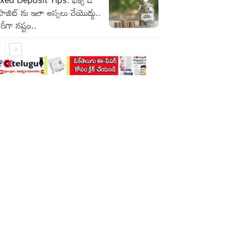
పాజిట్ ను ఇలా అస్సలు చేయొద్దు..
రీగా నష్టం..