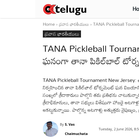
H
Home
ప్రవాస భారతీయులు
TANA Pickleball Tourname
ప్రవాస భారతీయులు
TANA Pickleball Tournam
ఘనంగా తానా పికిల్‌బాల్ టోర్
TANA Pickleball Tournament New Jersey: ఉత్తర 
నిర్వహించిన తానా పికిల్‌బాల్ టోర్నమెంట్ ఘన విజయాన్ని స
సంఖ్యలో క్రీడాకారులు పాల్గొని తమ ప్రతిభను చాటుకున
క్రీడాభిమానులు, తానా సభ్యులు విశేషంగా హాజరై ఆటగాళ్లను
ఆకట్టుకున్నాయి. పాల్గొన్న ఆటగాళ్లు అత్యుత్తమ నైపుణ్యం, క్
By
S. Vas
Tuesday, 2 June 2026, 8:
Chaimuchata