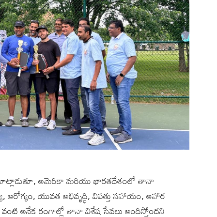
ి మాట్లాడుతూ, అమెరికా మరియు భారతదేశంలో తానా
ద్య, ఆరోగ్యం, యువత అభివృద్ధి, విపత్తు సహాయం, ఆహార
ేమం వంటి అనేక రంగాల్లో తానా విశేష సేవలు అందిస్తోందని