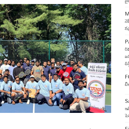
వై
M
నె
న
Pa
రి
జమ
ది
F
బి
Sa
ఇవ
ప
Fi