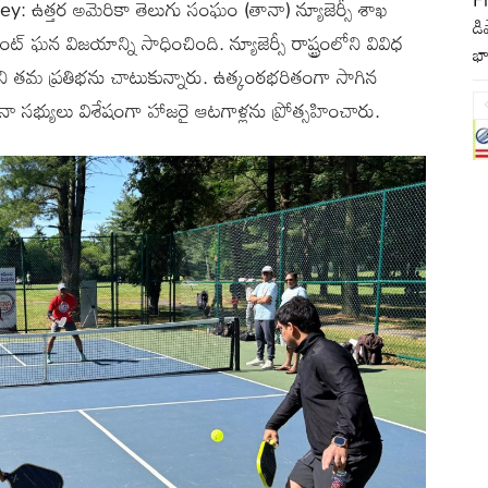
త్తర అమెరికా తెలుగు సంఘం (తానా) న్యూజెర్సీ శాఖ
డి
ంట్ ఘన విజయాన్ని సాధించింది. న్యూజెర్సీ రాష్ట్రంలోని వివిధ
భా
్గొని తమ ప్రతిభను చాటుకున్నారు. ఉత్కంఠభరితంగా సాగిన
నా సభ్యులు విశేషంగా హాజరై ఆటగాళ్లను ప్రోత్సహించారు.