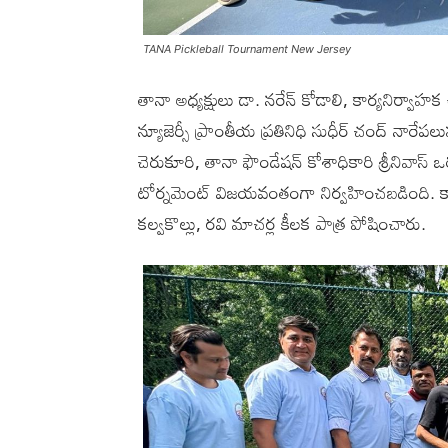
TANA Pickleball Tournament New Jersey
తానా అధ్యక్షులు డా. నరేన్ కోడాలి, కార్యనిర్వాహక ఉ
న్యూజెర్సీ ప్రాంతీయ ప్రతినిధి సుధీర్ చంద్ నారేపలుపు
చెరుకూరి, తానా ఫౌండేషన్ కోశాధికారి శ్రీనివాస
టోర్నమెంట్ విజయవంతంగా నిర్వహించబడింది. క
కల్వకొల్లు, రవి మాచర్ల కీలక పాత్ర పోషించారు.