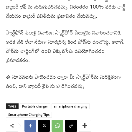
బ్యాటరీ లైఫ్ ను మెరుగుపరచవచ్చు. నిరంతరం 100% వరకు ఛార్జ్
చేయడం బ్యాటరీ పనితీరును ప్రభావితం చేయవచ్చు.
స్మార్ట్‌ఫోన్ పేలుళ్ల నివారణ: స్మార్ట్‌ఫోన్ పేలుళ్లను నివారించడానికి,
అధిక వేడి లేదా నేరుగా సూర్యరశ్మి కింద ఫోన్‌ను ఉంచొద్దు. అలాగే,
ఫోన్‌ను ఛార్జింగ్‌లో ఉంచి ఎక్కువసేపు ఉపయోగించడం
ప్రమాదకరం.
ఈ సూచనలను పాటించడం ద్వారా మీ స్మార్ట్‌ఫోన్‌ను సురక్షితంగా
ఉంచి, దాని బ్యాటరీ లైఫ్ ను పొడిగించవచ్చు
TAGS
Portable charger
smartphone charging
Smartphone Charging Tips