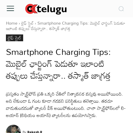
Home
లైఫ్ స్టైల్
Smartphone Charging Tips: మొబైల్‌ ఛార్జింగ్‌ పెడుతూ
ఇలాంటి తప్పులు చేస్తున్నారా.. తస్మాత్ జాగ్రత్త
లైఫ్ స్టైల్
Smartphone Charging Tips:
మొబైల్‌ ఛార్జింగ్‌ పెడుతూ ఇలాంటి
తప్పులు చేస్తున్నారా.. తస్మాత్ జాగ్రత్త
ప్రస్తుతం స్మార్ట్‌ఫోన్ ప్రతి ఒక్కరి చేతిలో నిత్యావసర వస్తువు అయిపోయింది.
అది లేకుండా ఓ గంట కూడా గడవని పరిస్థితులు తలెత్తాయి. తరచూ
వాడుతుండడంతో బ్యాటరీ వీక్ అయిపోతుంటుంది. చాలా స్మార్ట్‌ఫోన్‌లలో లి-
అయాన్ (లిథియం అయాన్) బ్యాటరీలను ఉపయోగిస్తారు.
By
Rakesh R