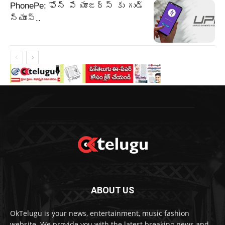
PhonePe: ఫోన్ పే యూజర్స్ కు గుడ్
న్యూస్..
ABOUT US
OkTelugu is your news, entertainment, music fashion
website. We provide you with the latest breaking news and