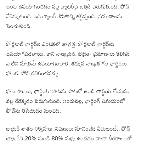
ఉంచి ఉపయోగించడం వల్ల బ్యాటరీపై ఒత్తిడి పెరుగుతుంది. ఫోన్
వేడెక్కుతుంది. ఇది బ్యాటరీ జీవితాన్ని తగ్గిస్తుంది. ప్రమాదాలను
పెంచుతుంది.
పోర్టబుల్ ఛార్జర్‌ల ఎంపికలో జాగ్రత్త: పోర్టబుల్ ఛార్జర్‌లు
ఉపయోగపడతాయి. కానీ నాణ్యమైన, భద్రతా ప్రమాణాలు కలిగిన
వాటిని మాత్రమే ఉపయోగించాలి. తక్కువ నాణ్యత గల ఛార్జర్‌లు
ఫోన్‌కు హాని కలిగించవచ్చు.
ఫోన్ పౌచ్‌లు, ఛార్జింగ్: ఫోన్‌ను పౌచ్‌లో ఉంచి ఛార్జింగ్ చేయడం
వల్ల వేడెక్కడం పెరుగుతుంది. అందువల్ల, ఛార్జింగ్ సమయంలో
పౌచ్‌ను తీసేయడం మంచిది.
బ్యాటరీ శాతం నిర్వహణ: నిపుణులు సూచించేది ఏమిటంటే.. ఫోన్
బ్యాటరీని 20% నుండి 80% మధ్య ఉంచడం ద్వారా దీర్ఘకాలంలో