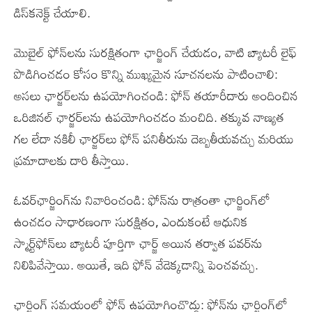
డిస్‌కనెక్ట్ చేయాలి.
మొబైల్ ఫోన్‌లను సురక్షితంగా ఛార్జింగ్ చేయడం, వాటి బ్యాటరీ లైఫ్
పొడిగించడం కోసం కొన్ని ముఖ్యమైన సూచనలను పాటించాలి:
అసలు ఛార్జర్‌లను ఉపయోగించండి: ఫోన్ తయారీదారు అందించిన
ఒరిజినల్ ఛార్జర్‌లను ఉపయోగించడం మంచిది. తక్కువ నాణ్యత
గల లేదా నకిలీ ఛార్జర్‌లు ఫోన్ పనితీరును దెబ్బతీయవచ్చు మరియు
ప్రమాదాలకు దారి తీస్తాయి.
ఓవర్‌ఛార్జింగ్‌ను నివారించండి: ఫోన్‌ను రాత్రంతా ఛార్జింగ్‌లో
ఉంచడం సాధారణంగా సురక్షితం, ఎందుకంటే ఆధునిక
స్మార్ట్‌ఫోన్‌లు బ్యాటరీ పూర్తిగా ఛార్జ్ అయిన తర్వాత పవర్‌ను
నిలిపివేస్తాయి. అయితే, ఇది ఫోన్ వేడెక్కడాన్ని పెంచవచ్చు.
ఛార్జింగ్ సమయంలో ఫోన్ ఉపయోగించొద్దు: ఫోన్‌ను ఛార్జింగ్‌లో