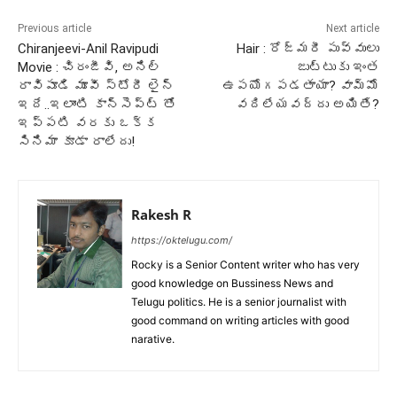
Previous article
Next article
Chiranjeevi-Anil Ravipudi
Hair : రోజ్మరీ పువ్వులు
Movie : చిరంజీవి, అనిల్
జుట్టుకు ఇంత
రావిపూడి మూవీ స్టోరీ లైన్
ఉపయోగపడతాయా? వామ్మో
ఇదే..ఇలాంటి కాన్సెప్ట్ తో
వదిలేయవద్దు అయితే?
ఇప్పటి వరకు ఒక్క
సినిమా కూడా రాలేదు!
Rakesh R
https://oktelugu.com/
Rocky is a Senior Content writer who has very
good knowledge on Bussiness News and
Telugu politics. He is a senior journalist with
good command on writing articles with good
narative.