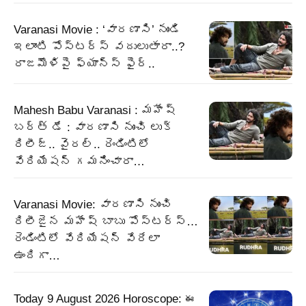
Varanasi Movie : ‘వారణాసి’ నుండి
ఇలాంటి పోస్టర్స్ వదులుతారా..?
రాజమౌళిపై ఫ్యాన్స్ ఫైర్..
Mahesh Babu Varanasi : మహేష్
బర్త్ డే : వారణాసి నుంచి లుక్
రిలీజ్.. వైరల్.. రెండింటిలో
వేరియేషన్ గమనించారా…
Varanasi Movie: వారణాసి నుంచి
రిలీజైన మహేష్ బాబు పోస్టర్స్…
రెండింటిలో వేరియేషన్ వేరేలా
ఉందిగా…
Today 9 August 2026 Horoscope: ఈ