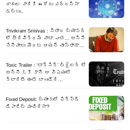
రాశుల వారికి ఈరోజు వద్దన్నా
డబ్బు..
Trivikram Srinivas : సితార బ్యానర్
లో త్రివిక్రమ్ వాటా ఎంత… అన్ని
సినిమాలు మొదట ఆయనే చూస్తాడా…
Toxic Trailer : ‘టాక్సిక్’ ట్రైలర్ లో
అన్ని ఓకే కానీ ఆ విషయంలో
క్లారిటీ ఉంటే బాగుండేది…
Fixed Deposit: బ్యాంకులో ఫిక్స్డ్
డిపాజిట్ మంచిదేనా?