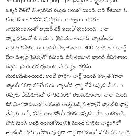
Smartphone Charging Tips: ప్రస్తుతం స్మార్ట్‌ఫోన్ ప్రతి
ఒక్కరి చేతిలో నిత్యావసర వస్తువు అయిపోయింది. అది లేకుండా ఓ
గంట కూడా గడవని పరిస్థితులు తలెత్తాయి. తరచూ
వాడుతుండడంతో బ్యాటరీ వీక్ అయిపోతుంటుంది. చాలా
స్మార్ట్‌ఫోన్‌లలో లి-అయాన్ (లిథియం అయాన్) బ్యాటరీలను
ఉపయోగిస్తారు. ఈ బ్యాటరీ సాధారణంగా 300 నుండి 500 ఛార్జ్
లేదా డిశ్చార్జ్ సైకిల్స్‌తో వస్తుంది. దీని తరువాత బ్యాటరీ జీవితకాలం
తగ్గడం ప్రారంభమవుతుంది. సామర్థ్యం తగ్గడం
మొదలవుతుంటుంది. అంటే పూర్తిగా ఛార్జ్ అయిన తర్వాత కూడా
బ్యాటరీ సరిగ్గా పనిచేయదు. బ్యాటరీని ఛార్జ్ చేసేటప్పుడు మీరు ఏ
తప్పులు చేయకూడదో ఈ కథనంలో తెలుసుకుందాం. చాలా మంది
వినియోగదారులు ఫోన్ నుండి అలర్ట్ వచ్చిన తర్వాతే బ్యాటరీని ఛార్జ్
చేస్తారు. కానీ, పవర్ అయిపోయే వరకు ఎప్పుడూ వేచి ఉండకండి.
ఫోన్ నుండి అలర్ట్ అందుకోవడానికి ముందే ఫోన్‌ను ఛార్జింగ్‌లో
ఉంచండి. ఫోన్ ఒకేసారి పూర్తిగా ఛార్జ్ కాకముందే పవర్ ప్లగ్ నుండి