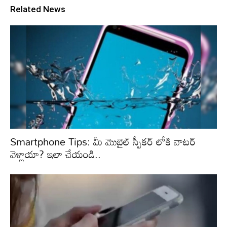
Related News
Smartphone Tips: మీ మొబైల్ స్పీకర్ లోకి వాటర్
వెళ్లాయా? ఇలా చేయండి..