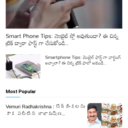
Smart Phone Tips: మొబైల్ స్లో అవుతుందా? ఈ చిన్న
ట్రిక్ ద్వారా ఫాస్ట్ గా చేసుకోండి..
Smartphone Tips: మొబైల్ ఫాస్ట్ గా ఛార్జింగ్
అవ్వాలా? ఈ చిన్న ట్రిక్ ఫాలో అవండి..
Most Popular
Vemuri Radhakrishna : బొద్దింకలను
కాక పట్టిన రాధాకృష్ణ..