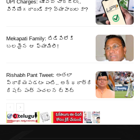
UPI Charges: యూపీఐ చార్జీలు..
వినియోగదారుడికా? వ్యాపారులకా?
Mekapati Family: టిడిపిలోకి
బలమైన ఆ ఫ్యామిలీ!
Rishabh Pant Tweet: అంతలా
ప్రాధేయపడటం ఏంటి.. అర్ధరాత్రి
రిషబ్ పంత్ సంచలన ట్వీట్