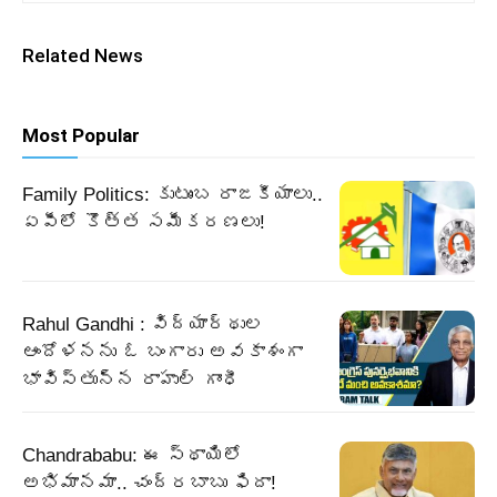
Related News
Most Popular
Family Politics: కుటుంబ రాజకీయాలు..
ఏపీలో కొత్త సమీకరణలు!
Rahul Gandhi : విద్యార్థుల
ఆందోళనను ఓ బంగారు అవకాశంగా
భావిస్తున్న రాహుల్ గాంధీ
Chandrababu: ఈ స్థాయిలో
అభిమానమా.. చంద్రబాబు ఫిదా!