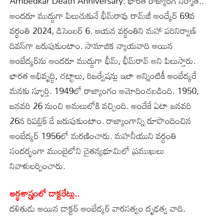
Ambedkar Death Anniversary: భారత రాజ్యాంగ నిర్మాత..
అందరూ ముద్దుగా పిలుచుకునే భీమ్‌రావు రామ్‌జీ అంద్కేర్‌ 69వ
వర్ధంతి 2024, డిసెంబర్‌ 6. ఆయన వర్ధంతిని మహా పరినిర్వాణ్‌
దివస్‌గా జరుపుకుంటాం. సామాజిక న్యాయవాది అయిన
అంబేద్కర్‌ను అందరూ ముద్దుగా భీమ్, భీమ్‌రావ్‌ అని పిలుస్తారు.
భారత అభివృద్ధి, చట్టాలు, రిజర్వేషన్లు ఇలా అన్నింటికీ అంబేద్కరే
మనకు స్ఫూర్తి. 1949లో రాజ్యాంగం అమోదించబడింది. 1950,
జనవరి 26 నుంచి అమలులోకి వచ్చింది. అందేకే ఏటా జనవరి
26న రిపబ్లిక్‌ డే జరుపుకుంటాం. రాజ్యాంగాన్ని రూపొందించిన
అంబేద్కర్‌ 1956లో మరణించారు. మహనీయుని వర్ధంతి
సందర్భంగా ముంబైలోని చైతన్యభూమిలో ప్రముఖులు
నివాళులర్పించారు.
అర్థశాస్త్రంలో డాక్టరేట్లు..
దళితుడు అయిన డాక్టర్‌ అంబేద్కర్‌ వారసత్వం దృఢత్వ వాది.