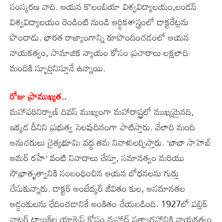
సంస్కరణ వాది. ఆయన కొలంబియా విశ్వవిద్యాలయం,లండన్‌
విశ్వవిద్యాలయం రెండింటి నుండి ఆర్థికశాస్త్రంలో డాక్టరేట్లను
పొందాడు. భారత రాజ్యాంగాన్ని రూపొందించడంలో ఆయన
నాయకత్వం, సామాజిక న్యాయం కోసం ప్రచారాలు లక్షలాది
మందికి స్ఫూర్తినిస్తూనే ఉన్నాయి.
రోజు ప్రాముఖ్యత..
మహాపరినిర్వాణ్‌ దివస్‌ ముఖ్యంగా మహారాష్ట్రలో ముఖ్యమైనది,
ఇక్కడ దీనిని ప్రభుత్వ సెలవుదినంగా పాటిస్తారు. వేలాది మంది
అనుచరులు చైత్యభూమి వద్ద తమ నివాళులర్పిస్తారు. ‘బాబా సాహెబ్‌
అమర్‌ రహే‘ వంటి నినాదాలు చేస్తూ, సమానత్వం మరియు
సౌభ్రాతృత్వానికి సంబంధించిన ఆయన బోధనలను గుర్తు
చేసుకున్నారు. డాక్టర్‌ అంబేద్కర్‌ జీవితం కుల, అసమానతల
అడ్డంకులను ఛేదించడానికే అంకితం చేయబడింది. 1927లో పబ్లిక్‌
వాటర్‌ ట్యాంక్‌ల యాక్సెస్‌ కోసం మహాద్‌ సత్యాగ్రహానికి నాయకత్వం