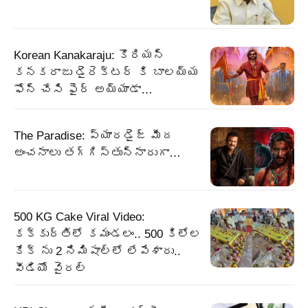
Korean Kanakaraju: కొరియన్
కనకరాజు డైరెక్టర్ కి బాలయ్య
ఫోన్ చేసి ఫైర్ అయ్యాడా…
The Paradise: ప్యారడైజ్ మీద
అంచనాలు తగ్గిస్తున్నారుగా…
500 KG Cake Viral Video:
కక్కుర్తిలో కమండలం.. 500 కిలోల
కేక్ ను 2 నిమిషాల్లో లేపేశారు..
వీడియో వైరల్