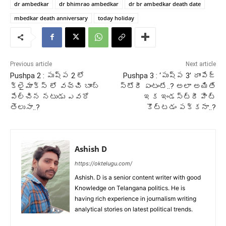
dr ambedkar
dr bhimrao ambedkar
dr br ambedkar death date
mbedkar death anniversary
today holiday
Previous article
Next article
Pushpa 2 : పుష్ప 2 లో
Pushpa 3 : ‘పుష్ప 3’ రాంపేజ్
క్లైమాక్స్ లో వచ్చి బాంబ్
స్టోరీ ఏంటంటే..? అలా అయితే
పేల్చిన నటుడు ఎవరో
ఇక ఇండస్ట్రీ హిట్
తెలుసా..?
కొట్టడం పక్కనా..?
Ashish D
https://oktelugu.com/
Ashish. D is a senior content writer with good
Knowledge on Telangana politics. He is
having rich experience in journalism writing
analytical stories on latest political trends.