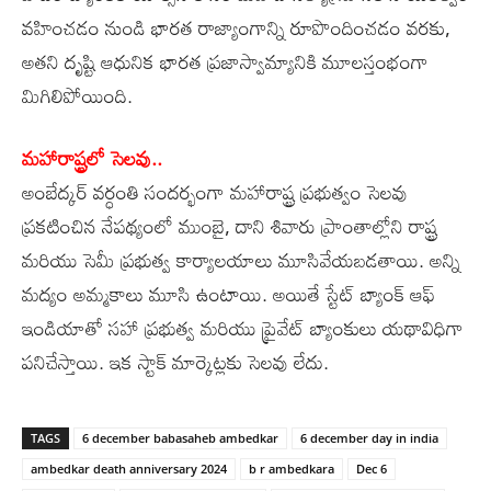
వహించడం నుండి భారత రాజ్యాంగాన్ని రూపొందించడం వరకు,
అతని దృష్టి ఆధునిక భారత ప్రజాస్వామ్యానికి మూలస్తంభంగా
మిగిలిపోయింది.
మహారాష్ట్రలో సెలవు..
అంబేద్కర్‌ వర్ధంతి సందర్భంగా మహారాష్ట్ర ప్రభుత్వం సెలవు
ప్రకటించిన నేపథ్యంలో ముంబై, దాని శివారు ప్రాంతాల్లోని రాష్ట్ర
మరియు సెమీ ప్రభుత్వ కార్యాలయాలు మూసివేయబడతాయి. అన్ని
మద్యం అమ్మకాలు మూసి ఉంటాయి. అయితే స్టేట్‌ బ్యాంక్‌ ఆఫ్‌
ఇండియాతో సహా ప్రభుత్వ మరియు ప్రైవేట్‌ బ్యాంకులు యథావిధిగా
పనిచేస్తాయి. ఇక స్టాక్‌ మార్కెట్లకు సెలవు లేదు.
TAGS
6 december babasaheb ambedkar
6 december day in india
ambedkar death anniversary 2024
b r ambedkara
Dec 6