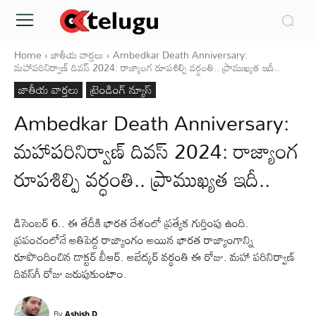
Home
జాతీయ వార్తలు
Ambedkar Death Anniversary:
మహాపరినిర్వాణ్‌ దివస్‌ 2024: రాజ్యాంగ రూపశిల్పి వర్ధంతి.. ప్రాముఖ్యత ఇదీ..
జాతీయ వార్తలు
ట్రెండింగ్ న్యూస్
Ambedkar Death Anniversary:
మహాపరినిర్వాణ్‌ దివస్‌ 2024: రాజ్యాంగ
రూపశిల్పి వర్ధంతి.. ప్రాముఖ్యత ఇదీ..
డిసెంబర్‌ 6.. ఈ తేదీకి భారత దేశంలో ప్రత్యేక గుర్తింపు ఉంది.
ప్రపంచంలోనే అతిపెద్ద రాజ్యాంగం అయిన భారత రాజ్యాంగాన్ని
రూపొందించిన డాక్టర్‌ బీఆర్‌. అబేద్కర్‌ వర్ధంతి ఈ రోజు. మహా పరినిర్వాణ్‌
దివస్‌గీ రోజు జరుపుకుంటాం.
By
Ashish D