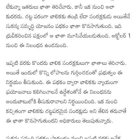
లేకున్నా ఇతరులు ఖాతా తెరిచేవారు. కానీ ఇక నుంచి అలా
కుదరదు. చట్ట పరంగా బాలికకు తండ్రి లేదా సంరక్షకుడు అయితేనే
సుకన్య సమృద్ధి యోజనం పథకం ఖాతా కొనసాగుతుంది. ఇది
ధ్రువీకరించిన పక్షంలో ఆ ఖాతా మూసివేయబడుతుంది. అక్టోబర్ 1
నుంచి ఈ నిబంధన ఉండనుంది.
ఇప్పటి వరకు కొందరు బాలిక సంరక్షకులుగా ఖాతాలు తెరిచారు.
అయితే ఇందులో కొన్ని లోపాలను గుర్తించడంతో ప్రభుత్వం ఈ
నిర్ణయం తీసుకుంది. ఈ పథకం ద్వారా బాలికకు న్యాయంగా
ప్రయోజనాలు కలిగించాలనే ఉద్దేశంతోనే ఈ నిబంధనను
అందుబాటులోకి తీసుకురావాలని నిర్ణయించింది. ఇక నుంచి
కచ్చితంగా బాలికకు చట్టపరమైన సంరక్షుడు అని తేలిన తరువాతే
ఈ ఖాతా కొనసాగుతుందని అధికారులు తెలుపుతున్నారు.
సుకన్య సమృద్ధి పథకం ప్రారంభం నుంచి ఇప్పటి వరకు అనేక