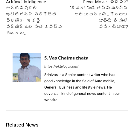
Artificial Intelligence :
Devar Movie : తెలివిగా
ఆర్టిఫిషియల్
‘దేవర’ నుండి తప్పించుకున్న
ఇంటెలిజెన్స్ సరికొత్త
అల్లు అర్జున్.. కొరటాల
ప్రయోగం.. ఇకపై
టాలెంట్ ని ముందే
విద్యార్థుల సొంత కవిత్వం
పసిగట్టాడా?
కుదరదు..
S. Vas Chaimuchata
https://oktelugu.com/
Srinivas is a Senior content writer who has
good knoeledge in the field of Auto mobile,
General, Business and lifestyle news. He
covers all kind of general news content in our
website.
Related News