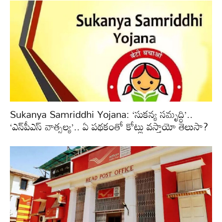
Sukanya Samriddhi Yojana: ‘సుకన్య సమృద్ధి’..
‘ఎన్‌పీఎస్ వాత్సల్య’.. ఏ పథకంతో కోట్లు వస్తాయో తెలుసా?