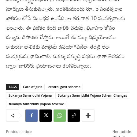
మార్పులు తీసుకువచ్చారు. అంతకుముందు రూ. 5 సంవత్సరాల
బాలికల లోపే నిబంధన ఉండేది. ఆ తరువాత 10 సంవత్సరాలకు
పెంచారు. ఈ పథకం కింద బాలిక చదువు, వివాహం కోసం
డబ్బును డిపాజిట్ చేస్తారు. అయితే ఈ డబ్బు నిష్ప్రయోజనం
కాకుండా బాలికకు మాత్రమే ఉపయోగపడేలా తండ్రి లేదా
సంరక్షకుడు భావించాలి. సుకన్య సమృద్ధి పథకం ఖాతా తెరవడం
ద్వారా బాలికకు ప్రయోజనాలు కలగనున్నాయి.
TAGS
Care of girls
central govt scheme
Sukanya Samriddhi Yojana
Sukanya Samriddhi Yojana Schem Changes
sukanya samriddhi yojana scheme
Previous article
Next article