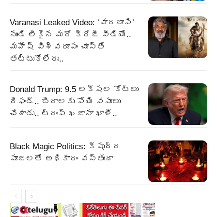
Varanasi Leaked Video: ‘వారణాసి’
నుండి లీకైన మరో క్రేజీ వీడియో..
మహేష్ విశ్వరూపం చూస్తే
తట్టుకోలేరు..
Donald Trump: 9.5 లక్షల కోట్లు
రీఫండ్‌.. బీరాలకు పోయి వసూలు
చేశాడు.. ట్రంప్‌ ఖజానా ఖాళీ..
Black Magic Politics: క్షుద్ర
పూజలతో అధికారం వస్తుందా