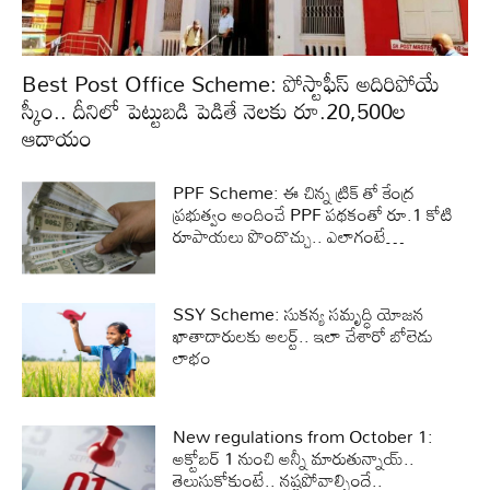
Best Post Office Scheme: పోస్టాఫీస్ అదిరిపోయే
స్కీం.. దీనిలో పెట్టుబడి పెడితే నెలకు రూ.20,500ల
ఆదాయం
PPF Scheme: ఈ చిన్న ట్రిక్ తో కేంద్ర
ప్రభుత్వం అందించే PPF పథకంతో రూ.1 కోటి
రూపాయలు పొందొచ్చు.. ఎలాగంటే…
SSY Scheme: సుకన్య సమృద్ధి యోజన
ఖాతాదారులకు అలర్ట్.. ఇలా చేశారో బోలెడు
లాభం
New regulations from October 1:
అక్టోబర్ 1 నుంచి అన్నీ మారుతున్నాయ్..
తెలుసుకోకుంటే.. నష్టపోవాల్సిందే..