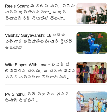
Reels Scam: మీ రీల్స్ చూసి.. సినిమా
ఛాన్స్ ఇస్తామన్నారా.. ఈ ఇన్
ఫ్లూయన్సర్ చెబుతోందో తెలుసా..
Vaibhav Suryavanshi: 18 ఏళ్ళు
వచ్చాక అమ్మాయిలను చూసి వైభవ్
ఆగుతాడా..
Wife Elopes With Lover: లవర్ తో
లేచిపోయిన భార్య.. ఈ భర్త చేసిన
పనికి చప్పట్లు కొట్టాల్సిందే..
PV Sindhu: పీవీ సింధు మీద వైసిపి
బ్యాచ్ ట్రోలింగ్..