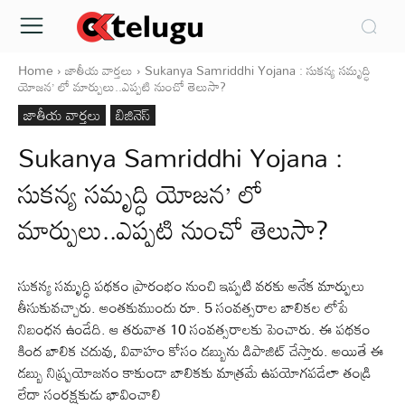
Home
జాతీయ వార్తలు
Sukanya Samriddhi Yojana : సుకన్య సమృద్ధి
యోజన’ లో మార్పులు..ఎప్పటి నుంచో తెలుసా?
జాతీయ వార్తలు
బిజినెస్
Sukanya Samriddhi Yojana :
సుకన్య సమృద్ధి యోజన’ లో
మార్పులు..ఎప్పటి నుంచో తెలుసా?
సుకన్య సమృద్ధి పథకం ప్రారంభం నుంచి ఇప్పటి వరకు అనేక మార్పులు
తీసుకువచ్చారు. అంతకుముందు రూ. 5 సంవత్సరాల బాలికల లోపే
నిబంధన ఉండేది. ఆ తరువాత 10 సంవత్సరాలకు పెంచారు. ఈ పథకం
కింద బాలిక చదువు, వివాహం కోసం డబ్బును డిపాజిట్ చేస్తారు. అయితే ఈ
డబ్బు నిష్ప్రయోజనం కాకుండా బాలికకు మాత్రమే ఉపయోగపడేలా తండ్రి
లేదా సంరక్షకుడు భావించాలి