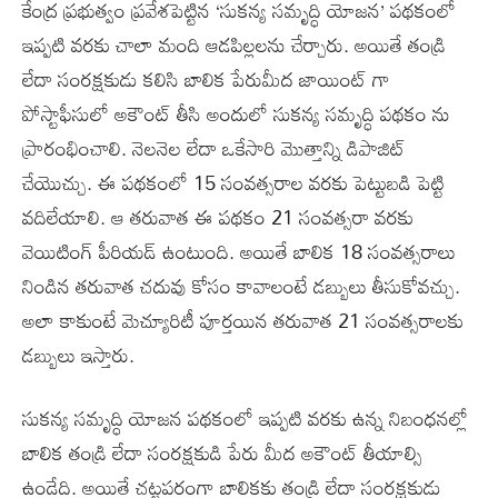
కేంద్ర ప్రభుత్వం ప్రవేశపెట్టిన ‘సుకన్య సమృద్ధి యోజన’ పథకంలో
ఇప్పటి వరకు చాలా మంది ఆడపిల్లలను చేర్చారు. అయితే తండ్రి
లేదా సంరక్షకుడు కలిసి బాలిక పేరుమీద జాయింట్ గా
పోస్టాఫీసులో అకౌంట్ తీసి అందులో సుకన్య సమృద్ధి పథకం ను
ప్రారంభించాలి. నెలనెల లేదా ఒకేసారి మొత్తాన్ని డిపాజిట్
చేయొచ్చు. ఈ పథకంలో 15 సంవత్సరాల వరకు పెట్టుబడి పెట్టి
వదిలేయాలి. ఆ తరువాత ఈ పథకం 21 సంవత్సరా వరకు
వెయిటింగ్ పీరియడ్ ఉంటుంది. అయితే బాలిక 18 సంవత్సరాలు
నిండిన తరువాత చదువు కోసం కావాలంటే డబ్బులు తీసుకోవచ్చు.
అలా కాకుంటే మెచ్యూరిటీ పూర్తయిన తరువాత 21 సంవత్సరాలకు
డబ్బులు ఇస్తారు.
సుకన్య సమృద్ధి యోజన పథకంలో ఇప్పటి వరకు ఉన్న నిబంధనల్లో
బాలిక తండ్రి లేదా సంరక్షకుడి పేరు మీద అకౌంట్ తీయాల్సి
ఉండేది. అయితే చట్టపరంగా బాలికకు తండ్రి లేదా సంరక్షకుడు