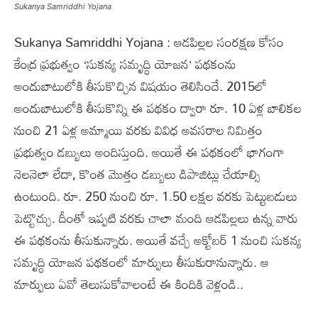
Sukanya Samriddhi Yojana
Sukanya Samriddhi Yojana : ఆడపిల్లల సంరక్షణ కోసం
కేంద్ర ప్రభుత్వం ‘సుకన్య సమృద్ధి యోజన’ పథకంను
అందుబాటులోకి తీసుకొచ్చిన విషయం తెలిసిందే. 2015లో
అందుబాటులోకి తీసుకొన్ని ఈ పథకం ద్వారా రూ. 10 ఏళ్ల బాలికల
నుంచి 21 ఏళ్ల అమ్మాయి వరకు వివిధ అవసరాల నిమిత్తం
ప్రభుత్వం డబ్బులు అందిస్తుంది. అయితే ఈ పథకంలో భాగంగా
నెలనెలా లేదా, కొంత మొత్తం డబ్బులు డిపాజిట్లు చేయాల్సి
ఉంటుంది. రూ. 250 నుంచి రూ. 1.50 లక్షల వరకు పెట్టుబడులు
పెట్టొచ్చు. దీంతో ఇప్పటి వరకు చాలా మంది ఆడపిల్లలు ఉన్న వారు
ఈ పథకంను తీసుకున్నారు. అయితే వచ్చే అక్టోబర్ 1 నుంచి సుకన్య
సమృద్ధి యోజన పథకంలో మార్పులు తీసుకురానున్నారు. ఆ
మార్పులు ఏవో తెలుసుకోవాలంటే ఈ కిందికి వెళ్లండి..