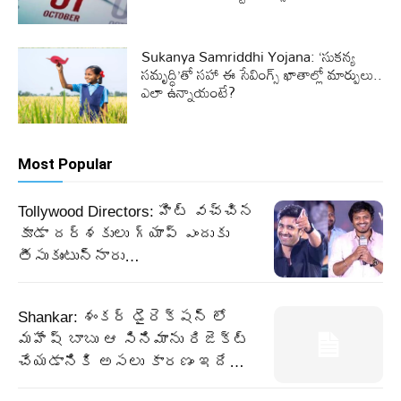
Sukanya Samriddhi Yojana: ‘సుకన్య
సమృద్ధి’తో సహా ఈ సేవింగ్స్ ఖాతాల్లో మార్పులు..
ఎలా ఉన్నాయంటే?
Most Popular
Tollywood Directors: హిట్ వచ్చిన
కూడా దర్శకులు గ్యాప్ ఎందుకు
తీసుకుంటున్నారు…
Shankar: శంకర్ డైరెక్షన్ లో
మహేష్ బాబు ఆ సినిమాను రిజెక్ట్
చేయడానికి అసలు కారణం ఇదే…