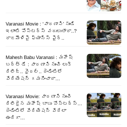
Varanasi Movie : ‘వారణాసి’ నుండి
ఇలాంటి పోస్టర్స్ వదులుతారా..?
రాజమౌళిపై ఫ్యాన్స్ ఫైర్..
Mahesh Babu Varanasi : మహేష్
బర్త్ డే : వారణాసి నుంచి లుక్
రిలీజ్.. వైరల్.. రెండింటిలో
వేరియేషన్ గమనించారా…
Varanasi Movie: వారణాసి నుంచి
రిలీజైన మహేష్ బాబు పోస్టర్స్…
రెండింటిలో వేరియేషన్ వేరేలా
ఉందిగా…