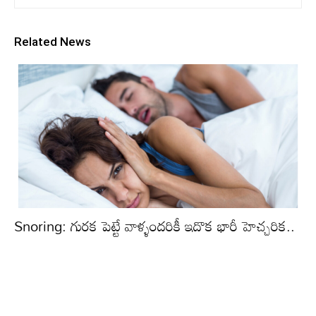
Related News
Snoring: గురక పెట్టే వాళ్ళందరికీ ఇదొక భారీ హెచ్చరిక..