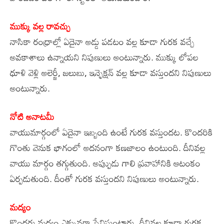
ముక్కు వల్ల రావచ్చు
నాసికా రంధ్రాల్లో ఏదైనా అడ్డు పడటం వల్ల కూడా గురక వచ్చే
అవకాశాలు ఉన్నాయని నిపుణులు అంటున్నారు. ముక్కు లోపల
ధూళి వెళ్లి అలెర్జీ, జలుబు, ఇన్ఫెక్షన్ వల్ల కూడా వస్తుందని నిపుణులు
అంటున్నారు.
నోటి అనాటమీ
వాయుమార్గంలో ఏదైనా ఇబ్బంది ఉంటే గురక వస్తుందట. కొందరికి
గొంతు వెనుక భాగంలో అదనంగా కణజాలం ఉంటుంది. దీనివల్ల
వాయు మార్గం తగ్గుతుంది. అప్పుుడు గాలి ప్రవాహానికి ఆటంకం
ఏర్పడుతుంది. దీంతో గురక వస్తుందని నిపుణులు అంటున్నారు.
మద్యం
కొందరు మద్యం ఎక్కువగా సేవిస్తుంటారు. దీనివల్ల కూడా గురక