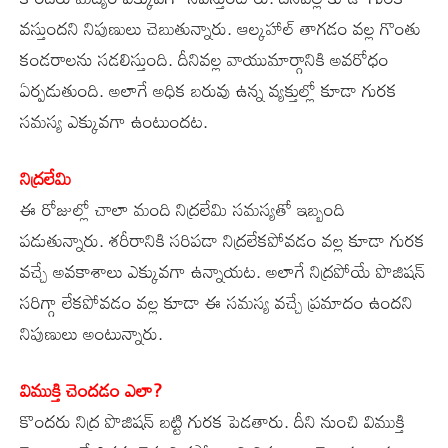
వస్తుందని నిపుణులు చెబుతున్నారు. ఆల్కహాల్ తాగడం వల్ల గొంతు
కండరాలను సడలిస్తుంది. దీనివల్ల వాయుమార్గానికి అవరోధం
ఏర్పడుతుంది. అలాగే అధిక బరువు ఉన్న వ్యక్తుల్లో కూడా గురక
సమస్య ఎక్కువగా ఉంటుందట.
నిద్రలేమి
ఈ రోజుల్లో చాలా మంది నిద్రలేమి సమస్యతో ఇబ్బంది
పడుతున్నారు. శరీరానికి సరిపడా నిద్రలేకపోవడం వల్ల కూడా గురక
వచ్చే అవకాశాలు ఎక్కువగా ఉన్నాయట. అలాగే నిద్రపోయే పొజిషన్
సరిగ్గా లేకపోవడం వల్ల కూడా ఈ సమస్య వచ్చే ప్రమాదం ఉందని
నిపుణులు అంటున్నారు.
విముక్తి చెందడం ఎలా?
కొందరు నిద్ర పొజిషన్ బట్టి గురక పెడతారు. దీని నుంచి విముక్తి