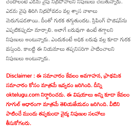
చెందాలంటే ఎడమ వైపు నిద్రపోవాలని నిపుణులు చెబుతున్నారు.
ఎడమ వైపు తిరిగి నిద్రపోవడం వల్ల శ్వాస నాళాలు
మెరుగుపడతాయి. దీంతో గురక తగ్గుతుందట. స్లిపింగ్ పొజిషన్‌ను
ఎప్పటికప్పుడూ మార్చాలి. అలాగే బరువుగా ఉంటే తగ్గాలని
నిపుణులు అంటున్నారు. ఎందుకంటే అధిక బరువు వల్ల కూడా గురక
వస్తుంది. కాబట్టి ఈ నియమాలు తప్పనిసరిగా పాటించాలని
నిపుణులు అంటున్నారు.
Disclaimer : ఈ సమాచారం కేవలం అవగాహన, ప్రాథమిక
సమాచారం కోసం మాత్రమే ఇవ్వడం జరిగింది. దీన్ని
oktelugu.com నిర్ధారించదు. ఈ విషయాలు అన్ని కూడా కేవలం
గూగుల్ ఆధారంగా మాత్రమే తెలియజేయడం జరిగింది. వీటిని
పాటించే ముందు తప్పకుండా వైద్య నిపుణుల సలహాలు
తీసుకోగలరు.