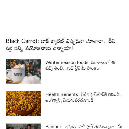
Black Carrot: బ్లాక్ క్యారెట్‌ ఎప్పుడైనా చూశారా.. దీని
వల్ల ఇన్ని ప్రయోజనాలు ఉన్నాయా!
Winter season foods: చలికాలంలో ఈ
ఫుడ్స్ తింటే.. గుడ్ స్లీప్ మీ సొంతం
Health Benefits: వీటిని టైమ్‌పాస్‌కి తినండి..
ఆరోగ్యాన్ని మెరుగుపరచుకోండి
Panipuri: ఇష్టంగా పానీపూరీ తింటున్నారా.. మీ