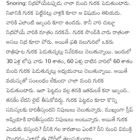
Snoring: నిద్రపోయేటప్పుడు చాలా మంది గురక పెడుతుంటారు.
నిజానికి గురక పెట్టినట్లు వాళ్లకి కూడా ఆ విషయం తెలియదు.
వారికి ఎలాంటి ఇబ్బంది కూడా ఉండదు. కానీ వారి చుట్టూ
నిద్రపోయే వారికి మాత్రం నరకమే. గురక సౌండ్‌కి వారు రాత్రంతా
అసలు నిద్ర కూడా పోరు. అయితే ప్రతి నలుగురిలో ఒకరు
రాత్రిపూట గురక పెడుతున్నట్లు నివేదికలు చెబుతున్నాయి. ఇందులో
30 ఏళ్ల లోపు వారు 10 శాతం, 60 ఏళ్లు దాటిన వారిలో 60 శాతం
మంది గురక పెడుతున్నట్లు అధ్యయనాలు చెబుతున్నాయి. అయితే
వయస్సుతో సంబంధం లేకుండా చాలా మంది గురక
పెడుతుంటారు. ఇలా పెట్టడం వల్ల తనకి ఇతరులకే కదా ఇబ్బంది..
తనకేం లేదని లైట్‌ తీసుకోవద్దు. గురక పెట్టడం కూడా కొన్ని
సమస్యలకు దారితీస్తుందని నిపుణులు చెబుతున్నారు. ముఖ్యంగా స్లీప్
అప్నియాకి దారితీస్తుందని నిపుణులు అంటున్నారు. అయితే గురక
ఎందుకు వస్తుంది? దీనికి గల కారణాలు ఏంటి? దీని నుంచి విముక్తి
పొందడం ఎలాగో ఈ స్టోరీలో తెలుసుకుందాం.