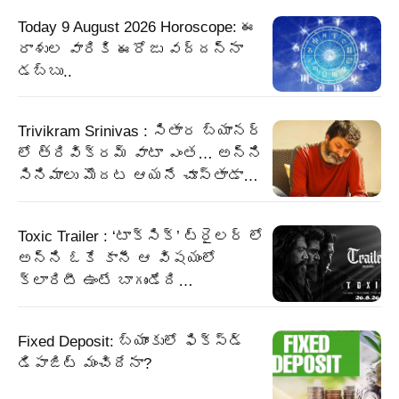
Today 9 August 2026 Horoscope: ఈ
రాశుల వారికి ఈరోజు వద్దన్నా
డబ్బు..
Trivikram Srinivas : సితార బ్యానర్
లో త్రివిక్రమ్ వాటా ఎంత… అన్ని
సినిమాలు మొదట ఆయనే చూస్తాడా…
Toxic Trailer : ‘టాక్సిక్’ ట్రైలర్ లో
అన్ని ఓకే కానీ ఆ విషయంలో
క్లారిటీ ఉంటే బాగుండేది…
Fixed Deposit: బ్యాంకులో ఫిక్స్డ్
డిపాజిట్ మంచిదేనా?