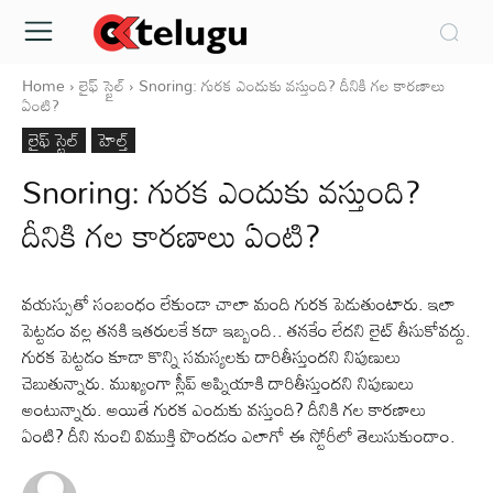
Home
లైఫ్ స్టైల్
Snoring: గురక ఎందుకు వస్తుంది? దీనికి గల కారణాలు
ఏంటి?
లైఫ్ స్టైల్
హెల్త్‌
Snoring: గురక ఎందుకు వస్తుంది?
దీనికి గల కారణాలు ఏంటి?
వయస్సుతో సంబంధం లేకుండా చాలా మంది గురక పెడుతుంటారు. ఇలా
పెట్టడం వల్ల తనకి ఇతరులకే కదా ఇబ్బంది.. తనకేం లేదని లైట్‌ తీసుకోవద్దు.
గురక పెట్టడం కూడా కొన్ని సమస్యలకు దారితీస్తుందని నిపుణులు
చెబుతున్నారు. ముఖ్యంగా స్లీప్ అప్నియాకి దారితీస్తుందని నిపుణులు
అంటున్నారు. అయితే గురక ఎందుకు వస్తుంది? దీనికి గల కారణాలు
ఏంటి? దీని నుంచి విముక్తి పొందడం ఎలాగో ఈ స్టోరీలో తెలుసుకుందాం.