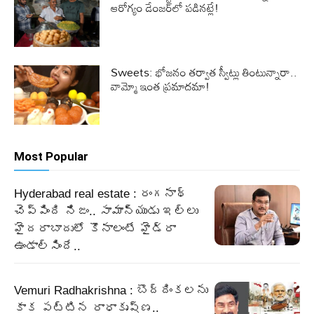
ఆరోగ్యం డేంజర్‌లో పడినట్లే!
Sweets: భోజనం తర్వాత స్వీట్లు తింటున్నారా..
వామ్మో ఇంత ప్రమాదమా!
Most Popular
Hyderabad real estate : రంగనాథ్
చెప్పింది నిజం.. సామాన్యుడు ఇల్లు
హైదరాబాదులో కొనాలంటే హైడ్రా
ఉండాల్సిందే..
Vemuri Radhakrishna : బొద్దింకలను
కాక పట్టిన రాధాకృష్ణ..