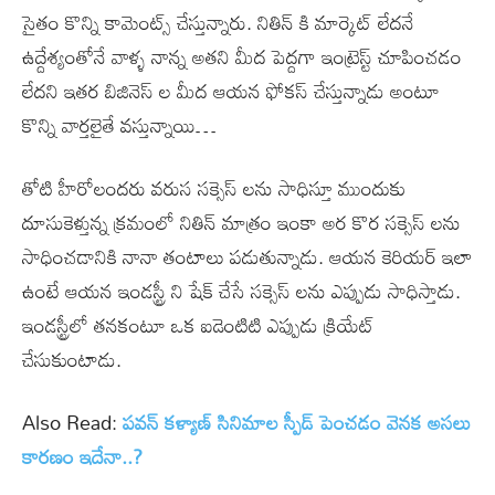
సైతం కొన్ని కామెంట్స్ చేస్తున్నారు. నితిన్ కి మార్కెట్ లేదనే
ఉద్దేశ్యంతోనే వాళ్ళ నాన్న అతని మీద పెద్దగా ఇంట్రెస్ట్ చూపించడం
లేదని ఇతర బిజినెస్ ల మీద ఆయన ఫోకస్ చేస్తున్నాడు అంటూ
కొన్ని వార్తలైతే వస్తున్నాయి…
తోటి హీరోలందరు వరుస సక్సెస్ లను సాధిస్తూ ముందుకు
దూసుకెళ్తున్న క్రమంలో నితిన్ మాత్రం ఇంకా అర కొర సక్సెస్ లను
సాధించడానికి నానా తంటాలు పడుతున్నాడు. ఆయన కెరియర్ ఇలా
ఉంటే ఆయన ఇండస్ట్రీ ని షేక్ చేసే సక్సెస్ లను ఎప్పుడు సాధిస్తాడు.
ఇండస్ట్రీలో తనకంటూ ఒక ఐడెంటిటి ఎప్పుడు క్రియేట్
చేసుకుంటాడు.
Also Read:
పవన్ కళ్యాణ్ సినిమాల స్పీడ్ పెంచడం వెనక అసలు
కారణం ఇదేనా..?