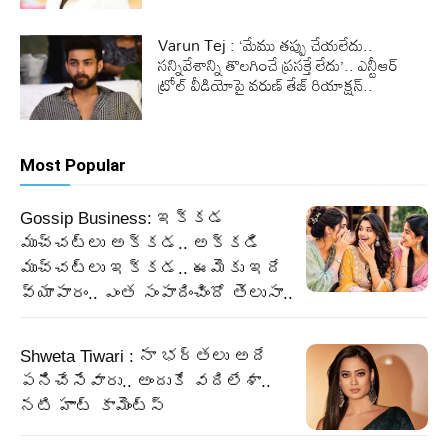
Varun Tej : ‘మేము తప్పు చేయలేదు..
సన్నివేశాన్ని తొలగించే ప్రసక్తే లేదు’.. ఎన్టీఆర్
ట్రోల్ వీడియోపై వరుణ్ తేజ్ రియాక్షన్..
Most Popular
Gossip Business: ఇక్కడ
ముచ్చట్లు అక్కడ.. అక్కడి
ముచ్చట్లు ఇక్కడ.. ఈమెకు ఇదే
వ్యాపారం.. ఎంత సంపాదించిందో తెలుసా..
Shweta Tiwari : నా భర్తలు అదే
పనిచేసేవారు.. అందుకే వదిలేశా..
నటి హాట్ కామెంట్స్