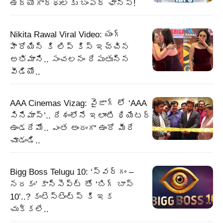
ఉద్యోగార్థులకు బంపర్‌ ఛాన్స్‌!
Nikita Rawal Viral Video: యంగ్
హీరోయిన్ కి లిప్ కిస్ ఇచ్చిన
అభిమాని.. సంచలనం రేపుతున్న
వీడియో..
AAA Cinemas Vizag: వైజాగ్ లో ‘AAA
సినిమాస్’.. దేశంలోనే ఇలాంటి థియేటర్
ఉండదేమో.. ఎంత అందంగా ఉందో మీరే
చూడండి..
Bigg Boss Telugu 10: ‘స్వర్గం –
నరకం’ కాన్సెప్ట్ తో ‘బిగ్ బాస్
10’..? కంటెస్టెంట్స్ కి ఇక
చుక్కలే..