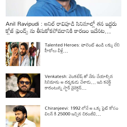
Anil Ravipudi : అనిల్ రావిపూడి సినిమాల్లో తన ఇద్దరు
క్లోజ్ ఫ్రెండ్స్ ను తీసుకోకపోవడానికి కారణం ఇదేనట…
Talented Heroes: టాలెంట్ ఉండి లక్కు లేని
హీరోలు వీళ్లే…
Venkatesh: వెంకటేష్ తో నేను చేయాల్సిన
సినిమాను ఆ దర్శకుడు చేశాడు… ఇది కరెక్ట్
కాదంటున్న స్టార్ డైరెక్టర్…
Chiranjeevi: 1992 లోనే ఆ ఒక్క ఫైట్ కోసం
విలన్ కి 25000 ఇచ్చిన చిరంజీవి…