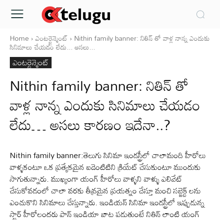
Home
ఎంటర్టైన్మెంట్
Nithin family banner: నితిన్ తో వాళ్ల నాన్న ఎందుకు
సినిమాలు చేయడం లేదు... అసలు...
ఎంటర్టైన్మెంట్
Nithin family banner: నితిన్ తో
వాళ్ల నాన్న ఎందుకు సినిమాలు చేయడం
లేదు… అసలు కారణం ఇదేనా..?
Nithin family banner:తెలుగు సినిమా ఇండస్ట్రీలో చాలామంది హీరోలు
వాళ్ళకంటూ ఒక ప్రత్యేకమైన ఐడెంటిటిని క్రియేట్ చేసుకుంటూ ముందుకు
సాగుతున్నారు. ముఖ్యంగా యంగ్ హీరోలు వాళ్ళని వాళ్ళు ఎలివేట్
చేసుకోవడంలో చాలా వరకు తీవ్రమైన ప్రయత్నం చేస్తూ మంచి సబ్జెక్ట్ లను
ఎంచుకొని సినిమాలు చేస్తున్నారు. ఇండియన్ సినిమా ఇండస్ట్రీలో ఇప్పుడున్న
స్టార్ హీరోలందరు పాన్ ఇండియా బాట పడుతుంటే నితిన్ లాంటి యంగ్