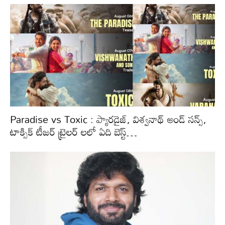
Paradise vs Toxic : ప్యారడైజ్, విశ్వనాథ్ అండ్ సన్స్,
టాక్సిక్ టీజర్ ట్రైలర్ లలో ఏది బెస్ట్…