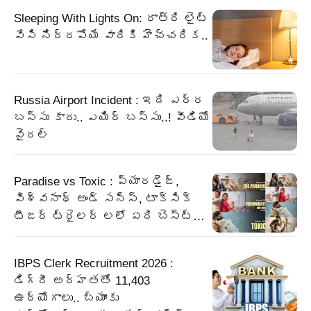
Sleeping With Lights On: రాత్రి లైట్
వేసి నిద్రపోయే వారికి హెచ్చరిక..
Russia Airport Incident : ఇది ఎర్ర
బస్సు కాదు.. ఎయిర్ బస్సు..! వీడియో
వైరల్
Paradise vs Toxic : ప్యారడైజ్,
విశ్వనాథ్ అండ్ సన్స్, టాక్సిక్
టీజర్ ట్రైలర్ లలో ఏది బెస్ట్…
IBPS Clerk Recruitment 2026 :
డిగ్రీ అర్హతతో 11,403
ఉద్యోగాలు.. బ్యాంకు