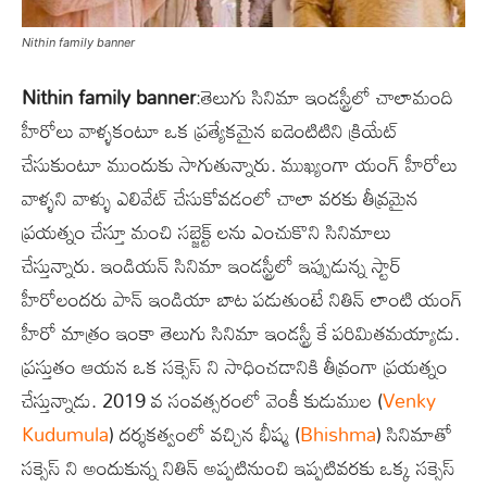
Nithin family banner
Nithin family banner
:తెలుగు సినిమా ఇండస్ట్రీలో చాలామంది
హీరోలు వాళ్ళకంటూ ఒక ప్రత్యేకమైన ఐడెంటిటిని క్రియేట్
చేసుకుంటూ ముందుకు సాగుతున్నారు. ముఖ్యంగా యంగ్ హీరోలు
వాళ్ళని వాళ్ళు ఎలివేట్ చేసుకోవడంలో చాలా వరకు తీవ్రమైన
ప్రయత్నం చేస్తూ మంచి సబ్జెక్ట్ లను ఎంచుకొని సినిమాలు
చేస్తున్నారు. ఇండియన్ సినిమా ఇండస్ట్రీలో ఇప్పుడున్న స్టార్
హీరోలందరు పాన్ ఇండియా బాట పడుతుంటే నితిన్ లాంటి యంగ్
హీరో మాత్రం ఇంకా తెలుగు సినిమా ఇండస్ట్రీ కే పరిమితమయ్యాడు.
ప్రస్తుతం ఆయన ఒక సక్సెస్ ని సాధించడానికి తీవ్రంగా ప్రయత్నం
చేస్తున్నాడు. 2019 వ సంవత్సరంలో వెంకీ కుడుముల (
Venky
Kudumula
) దర్శకత్వంలో వచ్చిన భీష్మ (
Bhishma
) సినిమాతో
సక్సెస్ ని అందుకున్న నితిన్ అప్పటినుంచి ఇప్పటివరకు ఒక్క సక్సెస్