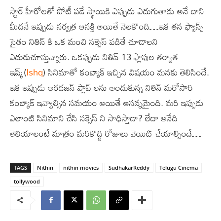
స్టార్ హీరోలతో పోటీ పడే స్థాయికి ఎప్పుడు ఎదుగుతాడు అనే దాని
మీదనే ఇప్పుడు సర్వత్ర ఆసక్తి అయితే నెలకొంది…ఇక తన ఫ్యాన్స్
సైతం నితిన్ కి ఒక మంచి సక్సెస్ పడితే చూడాలని
ఎదురుచూస్తున్నారు. ఒకప్పుడు నితిన్ 13 ఫ్లాపుల తర్వాత
ఇష్క్(
Ishq
) సినిమాతో కంబ్యాక్ ఇచ్చిన విషయం మనకు తెలిసిందే.
ఇక ఇప్పుడు అరడజన్ ప్లాప్ లను అందుకున్న నితిన్ మరోసారి
కంబ్యాక్ ఇవ్వాల్సిన సమయం అయితే ఆసన్నమైంది. మరి ఇప్పుడు
ఎలాంటి సినిమాని చేసి సక్సెస్ ని సాధిస్తాడా? లేదా అనేది
తెలియాలంటే మాత్రం మరికొద్ది రోజులు వెయిట్ చేయాల్సిందే…
TAGS
Nithin
nithin movies
SudhakarReddy
Telugu Cinema
tollywood