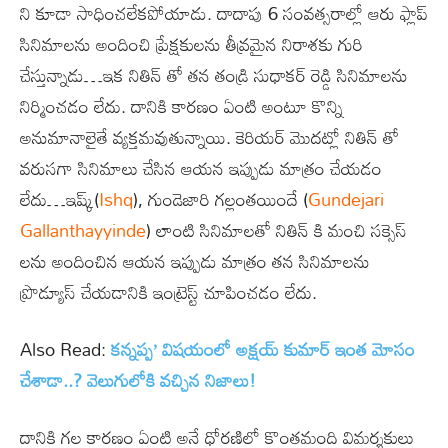
ని కూడా సాధించలేకపోయాడు. దాదాపు 6 సంవత్సరాల్లో ఆరు ఫ్లాప్
సినిమాలను అందించి ప్రేక్షకులను తీవ్రమైన నిరాశకు గురి
చేస్తున్నాడు…ఇక నితిన్ తో తన తండ్రి సుధాకర్ రెడ్డి సినిమాలను
నిర్మించడం లేదు. దానికి కారణం ఏంటి అంటూ కొన్ని
అనుమానాలైతే వ్యక్తమవుతున్నాయి. కెరియర్ మొదట్లో నితిన్ తో
వరుసగా సినిమాలు చేసిన ఆయన ఇప్పుడు మాత్రం చేయడం
లేదు…ఇష్క్(
Ishq
), గుండెజారి గల్లంతయిందే (
Gundejari
Gallanthayyinde
) లాంటి సినిమాలతో నితిన్ కి మంచి సక్సెస్
లను అందించిన ఆయన ఇప్పుడు మాత్రం తన సినిమాలను
ప్రొడ్యూస్ చేయడానికి ఇంట్రెస్ట్ చూపించడం లేదు.
Also Read:
కన్నప్ప’ విషయంలో అక్షయ్ కుమార్ ఇంత మోసం
చేశాడా..? వెలుగులోకి వచ్చిన నిజాలు!
దానికి గల కారణం ఏంటి అనే ధోరణిలో కొంతమంది విమర్శకులు