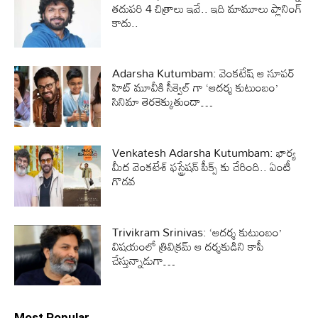
తదుపరి 4 చిత్రాలు ఇవే.. ఇది మామూలు ప్లానింగ్
కాదు..
Adarsha Kutumbam: వెంకటేష్ ఆ సూపర్
హిట్ మూవీకి సీక్వెల్ గా ‘ఆదర్శ కుటుంబం’
సినిమా తెరకెక్కుతుందా…
Venkatesh Adarsha Kutumbam: భార్య
మీద వెంకటేశ్ ఫస్ట్రేషన్ పీక్స్ కు చేరింది.. ఏంటీ
గొడవ
Trivikram Srinivas: ‘ఆదర్శ కుటుంబం’
విషయంలో త్రివిక్రమ్ ఆ దర్శకుడిని కాపీ
చేస్తున్నాడుగా…
Most Popular