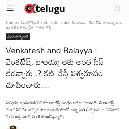
Home
ఎంటర్టైన్మెంట్
Venkatesh and Balayya : వెంకటేష్, బాలయ్య లకు
అంత సీన్ లేదన్నారు..? కట్ చేస్తే...
ఎంటర్టైన్మెంట్
Venkatesh and Balayya :
వెంకటేష్, బాలయ్య లకు అంత సీన్
లేదన్నారు..? కట్ చేస్తే విశ్వరూపం
చూపించారు…
ప్రస్తుతం ఇండియన్ సినిమా ఇండస్ట్రీ మొత్తం ఒకటైపోయింది. ఏ ఇండస్ట్రీ
నుంచి సినిమా వచ్చిన కూడా ఇండియాలో ఉన్న ప్రతి ప్రేక్షకుడు ఆ సినిమాని
చూసి జడ్జిమెంట్ ని తెలియజేస్తున్నాడు.