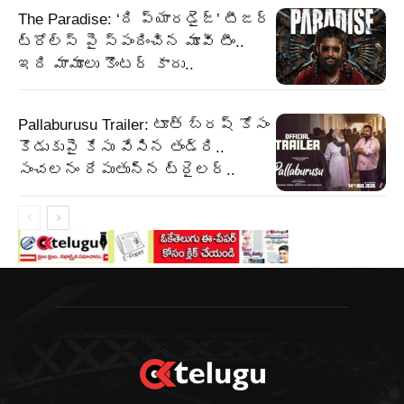
The Paradise: ‘ది ప్యారడైజ్’ టీజర్
ట్రోల్స్ పై స్పందించిన మూవీ టీం..
ఇది మామూలు కౌంటర్ కాదు..
Pallaburusu Trailer: టూత్ బ్రష్ కోసం
కొడుకుపై కేసు వేసిన తండ్రి..
సంచలనం రేపుతున్న ట్రైలర్..