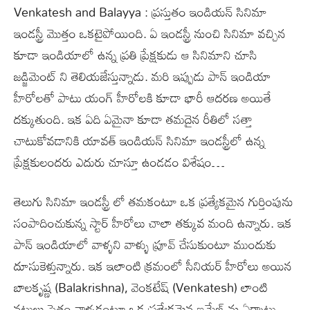
Venkatesh and Balayya : ప్రస్తుతం ఇండియన్ సినిమా
ఇండస్ట్రీ మొత్తం ఒకటైపోయింది. ఏ ఇండస్ట్రీ నుంచి సినిమా వచ్చిన
కూడా ఇండియాలో ఉన్న ప్రతి ప్రేక్షకుడు ఆ సినిమాని చూసి
జడ్జిమెంట్ ని తెలియజేస్తున్నాడు. మరి ఇప్పుడు పాన్ ఇండియా
హీరోలతో పాటు యంగ్ హీరోలకి కూడా భారీ ఆదరణ అయితే
దక్కుతుంది. ఇక ఏది ఏమైనా కూడా తమదైన రీతిలో సత్తా
చాటుకోవడానికి యావత్ ఇండియన్ సినిమా ఇండస్ట్రీలో ఉన్న
ప్రేక్షకులందరు ఎదురు చూస్తూ ఉండడం విశేషం…
తెలుగు సినిమా ఇండస్ట్రీ లో తమకంటూ ఒక ప్రత్యేకమైన గుర్తింపును
సంపాదించుకున్న స్టార్ హీరోలు చాలా తక్కువ మంది ఉన్నారు. ఇక
పాన్ ఇండియాలో వాళ్ళని వాళ్ళు ప్రూవ్ చేసుకుంటూ ముందుకు
దూసుకెళ్తున్నారు. ఇక ఇలాంటి క్రమంలో సీనియర్ హీరోలు అయిన
బాలకృష్ణ (Balakrishna), వెంకటేష్ (Venkatesh) లాంటి
నటులు సైతం వాళ్ళకంటూ ఒక ప్రత్యేకమైన ఇమేజ్ ను ఏర్పాటు