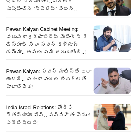
ఇళ్ల నిర్మాణాలు..చరిత్ర
సృష్టించిన ‘స్పిరిట్’ విలన్..
Pawan Kalyan Cabinet Meeting:
వరుసగా 3 క్యాబినెట్ మీటింగ్స్ కి
డిప్యూటీ సీఎం పవన్ కళ్యాణ్
డుమ్మా.. అసలు ఏమి జరుగుతోంది..!
Pawan Kalyan: పవన్ మాటిస్తే అలా
ఉంటది.. ఏకంగా వందల లీటర్లతో
పాలాభిషేకం!
India Israel Relations: మోదీకి
నెతన్యాహూ ఫోన్‌.. సన్నిహితం వెనుక
సంక్లిష్టత!