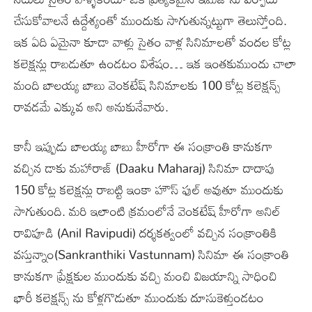
చేసుకోవాలనే ఉద్దేశ్యంతో ముందుకు సాగుతున్నట్టుగా తెలుస్తోంది.
ఇక ఏది ఏమైనా కూడా వాళ్లు సైతం వాళ్ల సినిమాలతో వందల కోట్ల
కలెక్షన్లు రాబడుతూ ఉండటం విశేషం… ఇక ఇంతకుముందు చాలా
మంది బాలయ్య బాబు వెంకటేష్ సినిమాలకు 100 కోట్ల కలెక్షన్స్
రావడమే ఎక్కువ అని అనుకునేవారు.
కానీ ఇప్పుడు బాలయ్య బాబు హీరోగా ఈ సంక్రాంతి కానుకగా
వచ్చిన డాకు మహారాజ్ (Daaku Maharaj) సినిమా దాదాపు
150 కోట్ల కలెక్షన్లు రాబట్టి ఇంకా హౌస్ ఫుల్ అవుతూ ముందుకు
సాగుతుంది. మరి ఇలాంటి క్రమంలోనే వెంకటేష్ హీరోగా అనిల్
రావిపూడి (Anil Ravipudi) దర్శకత్వంలో వచ్చిన సంక్రాంతికి
వస్తున్నాం(Sankranthiki Vastunnam) సినిమా ఈ సంక్రాంతి
కానుకగా ప్రేక్షకుల ముందుకు వచ్చి మంచి విజయాన్ని సాధించి
భారీ కలెక్షన్స్ ను కోళ్లగొడుతూ ముందుకు దూసుకెళ్తుండటం