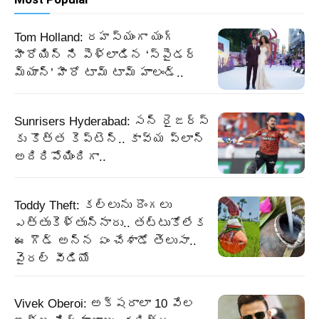
Tom Holland: రహస్యంగా యంగ్
హీరోయిన్ ని పెళ్లాడిన ‘స్పైడర్
మ్యాన్’ హీరో టామ్ టామ్ హాలండ్..
Sunrisers Hyderabad: సన్ రైజర్స్
కు కొత్త కెప్టెన్.. కావ్య ప్లాన్
అదిరిపోయిందిగా..
Toddy Theft: కల్లును దొంగలు
ఎత్తుకెళ్తున్నారు.. తట్టుకోలేక
ఈ గౌడ్ అన్న ఏం చేశాడో తెలుసా..
వైరల్ వీడియో
Vivek Oberoi: అక్షరాలా 10 వేల