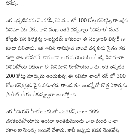
విశేషం…
ఇక ఇప్పటివరకు వెంకటేష్ కెరియర్ లో 100 కోట్ల కలెక్షన్స్ రాబట్టిన
సినిమా ఏదీ లేదు. కానీ సంక్రాంతికి వస్తున్నాం సినిమాతో వంద
కోట్లకు పైన కలెక్షన్లు రాబట్టడమే కాకుండా ఈ సంక్రాంతి విన్నర్ గా
కూడా నిలిచాడు. ఇక అనిల్ రావిపూడి లాంటి దర్శకుడు సైతం తన
సత్తా చాటుకోవడమే కాకుండా ఆయన కెరియర్ లో బెస్ట్ సినిమాగా
నిలిచిపోయే విధంగా ఈ సినిమాని రూపొందించాడు. ఇక ఇప్పటికే
200 కోట్లు మార్కును అందుకున్న ఈ సినిమా లాంగ్ రన్ లో 300
కోట్ల కలెక్షన్లకు పైన వసూళ్లను రాబడుతూ ఇండస్ట్రీలో కొత్త రికార్డును
క్రియేట్ చేయబోతున్నట్టుగా తెలుస్తోంది.
ఇక సీనియర్ హీరోలందరిలో వెంకటేష్ చాలా వరకు
వెనకబడిపోయాడు అంటూ ఇంతకుముందు చాలామంది చాలా
రకాల కామెంట్స్ అయితే చేశారు. కానీ ఇప్పుడు కనక వెంకటేష్