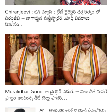
Chiranjeevi : బిగ్ న్యూస్ : క్రేజీ డైరెక్టర్ దర్శకత్వం లో
చిరంజీవి – నాగార్జున మల్టీస్టార్రర్..పూర్తి వివరాలు
మీకోసం..
Muralidhar Goud: ఆ డైరెక్టర్ ఎదురుగా నిలబడితే మనకే
ప్రాబ్లం అంటున్న డీజే టిల్లు ఫాదర్…
Anil Ravipudi: అనిల్ రావిపూడి చేయబోతున్న