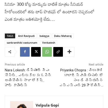
సినిమా 300 కోట్ల మార్కును దాటితే మాత్రం సీనియర్
హీరోలందరిలో తను టాప్ పొజిషన్ లో ఉంటాడని చెప్పడంలో
ఎంత మాత్రం అతిశయోక్తి లేదు…
TAGS
Anil Ravipudi
balayya
Daku Maharaj
sankranthiki vastunnam
Venkatesh
Previous article
Next article
Nara Lokesh: డిప్యూటీ సీఎం
Priyanka Chopra : చిలుకూరి
పోస్ట్.. ఎట్టకేలకు ఓపెన్
బాలాజీ స్వామి టెంపుల్ లో
అయిపోయిన నారా లోకేష్..
సందడి చేస్తున్న
హాట్ కామెంట్స్
ఎస్ఎస్ఎంబి 29 హీరోయిన్…
Velpula Gopi