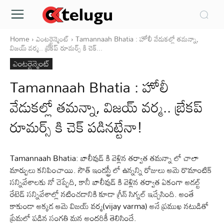
Home
ఎంటర్టైన్మెంట్
Tamannaah Bhatia : హోలీ వేడుకల్లో తమన్నా,
విజయ్ వర్మ.. బ్రేకప్ రూమర్స్ కి చెక్...
ఎంటర్టైన్మెంట్
Tamannaah Bhatia : హోలీ
వేడుకల్లో తమన్నా, విజయ్ వర్మ.. బ్రేకప్
రూమర్స్ కి చెక్ పడినట్టేనా!
Tamannaah Bhatia: బాలీవుడ్ కి వెళ్లిన తర్వాత తమన్నా లో చాలా
మార్పులు కనిపించాయి. సౌత్ ఇండస్ట్రీ లో ఉన్నన్ని రోజులు ఆమె రొమాంటిక్
సన్నివేశాలకు నో చెప్పేది, కానీ బాలీవుడ్ కి వెళ్లిన తర్వాత ఏకంగా అడల్ట్
రేటెడ్ సన్నివేశాల్లో నటించడానికి కూడా గ్రీన్ సిగ్నల్ ఇచ్చేసింది. అంతే
కాకుండా అక్కడ ఆమె విజయ్ వర్మ(vijay varma) అనే ప్రముఖ నటుడితో
ప్రేమలో పడిన సంగతి మన అందరికీ తెలిసిందే.