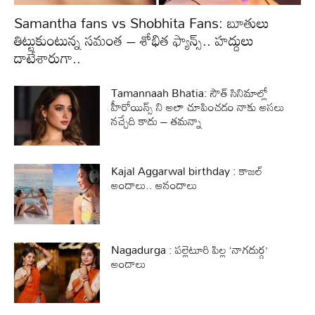
Samantha fans vs Shobhita Fans: బూతులు
తిట్టుకుంటున్న సమంత – శోభిత ఫ్యాన్స్.. హద్దులు
దాటేశారుగా..
Tamannaah Bhatia: సౌత్ సినిమాల్లో
హీరోయిన్స్ ని అలా చూపించడం నాకు అసలు
నచ్చేది కాదు – తమన్నా
Kajal Aggarwal birthday : కాజల్
అందాలు.. ఆనందాలు
Nagadurga : పల్లెటూరి పిల్ల ‘నాగదుర్గ’
అందాలు