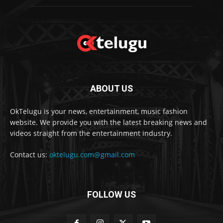
ABOUT US
OkTelugu is your news, entertainment, music fashion
website. We provide you with the latest breaking news and
videos straight from the entertainment industry.
Contact us:
oktelugu.com@gmail.com
FOLLOW US