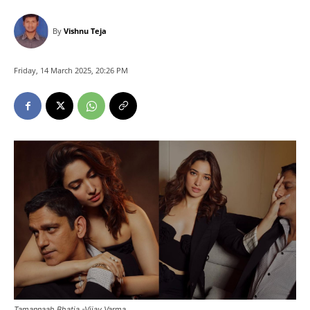
By
Vishnu Teja
Friday, 14 March 2025, 20:26 PM
Tamannaah Bhatia -Vijay Varma