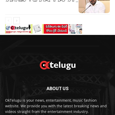
సామాన్యుల గోడు వినండి రేవంత్ సార్..
ABOUT US
OkTelugu is your news, entertainment, music fashion
website. We provide you with the latest breaking news and
videos straight from the entertainment industry.