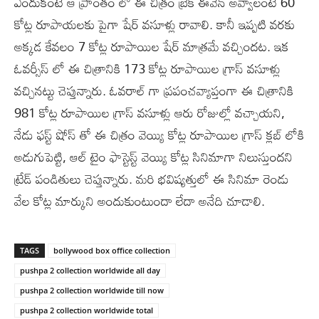
ఎందుకంటే ఆ ప్రాంతం లో ఈ చిత్రం బ్రేక్ ఈవెన్ అవ్వాలంటే 60
కోట్ల రూపాయలకు పైగా షేర్ వసూళ్లు రావాలి. కానీ ఇప్పటి వరకు
అక్కడ కేవలం 7 కోట్ల రూపాయిల షేర్ మాత్రమే వచ్చిందట. ఇక
ఓవర్సీస్ లో ఈ చిత్రానికి 173 కోట్ల రూపాయిల గ్రాస్ వసూళ్లు
వచ్చినట్టు చెప్తున్నారు. ఓవరాల్ గా ప్రపంచవ్యాప్తంగా ఈ చిత్రానికి
981 కోట్ల రూపాయిల గ్రాస్ వసూళ్లు ఆరు రోజుల్లో వచ్చాయని,
నేడు ఫస్ట్ షోస్ తో ఈ చిత్రం వెయ్యి కోట్ల రూపాయిల గ్రాస్ క్లబ్ లోకి
అడుగుపెట్టి, ఆల్ టైం ఫాస్టెస్ట్ వెయ్యి కోట్ల సినిమాగా నిలుస్తుందని
ట్రేడ్ పండితులు చెప్తున్నారు. మరి భవిష్యత్తులో ఈ సినిమా రెండు
వేల కోట్ల మార్కుని అందుకుంటుందా లేదా అనేది చూడాలి.
TAGS
bollywood box office collection
pushpa 2 collection worldwide all day
pushpa 2 collection worldwide till now
pushpa 2 collection worldwide total