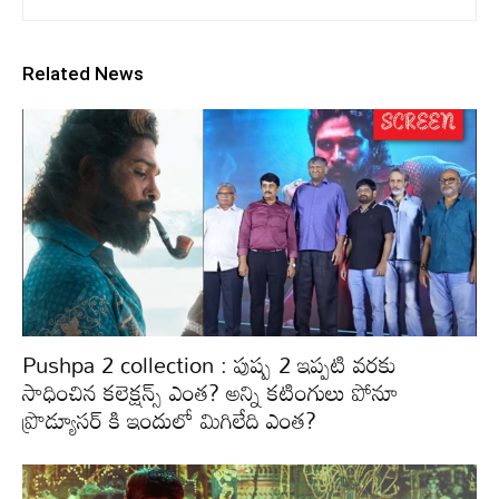
Related News
Pushpa 2 collection : పుష్ప 2 ఇప్పటి వరకు
సాధించిన కలెక్షన్స్ ఎంత? అన్ని కటింగులు పోనూ
ప్రొడ్యూసర్ కి ఇందులో మిగిలేది ఎంత?