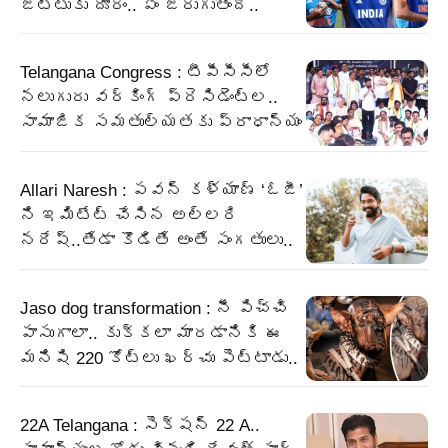
జట్టుకు దూరం.. ఏం జరుగుతోంది..
Telangana Congress : టీపీసీసీలో
నలుగురు వర్కింగ్‌ ప్రెసిడెంట్ల..
సామాజిక సమతుల్యతకు ప్రాధాన్యం
Allari Naresh : పవన్ కళ్యాణ్ ‘ఓజీ’
ని ఇమిటేట్ చేసిన అల్లరి
నరేష్..తేడా కొడితే అంతే సంగతులు..
Jaso dog transformation : నీ పిచ్చి
పాసుగాలా.. కుక్కలా మారడానికి ఈ
మనిషి 220 కోట్లు ఖర్చు పెట్టాడు..
22A Telangana : సెక్షన్ 22 A..