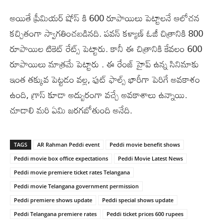
అయితే ప్రీమియర్ షోస్ కి 600 రూపాయిలు పెట్టాలనే ఆలోచన
కచ్చితంగా స్వాగతించబడినది. పవన్ కళ్యాణ్ ఓజీ చిత్రానికి 800
రూపాయిల టికెట్ రేట్స్ పెట్టారు. కానీ ఈ చిత్రానికి కేవలం 600
రూపాయిలు మాత్రమే పెట్టారు . ఈ రేంజ్ హైప్ ఉన్న సినిమాకు
ఇంత తక్కువ పెట్టడం వల్ల, ఫుట్ ఫాల్స్ భారీగా పెరిగే అవకాశం
ఉంది, గ్రాస్ కూడా అద్బురంగా వచ్చే అవకాశాలు ఉన్నాయి.
చూడాలి మరి ఏమి జరగబోతుంది అనేది.
TAGS
AR Rahman Peddi event
Peddi movie benefit shows
Peddi movie box office expectations
Peddi Movie Latest News
Peddi movie premiere ticket rates Telangana
Peddi movie Telangana government permission
Peddi premiere shows update
Peddi special shows update
Peddi Telangana premiere rates
Peddi ticket prices 600 rupees