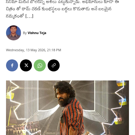
సినిమా మీదనే బోలెడన్ని ఆశలు పెట్టుకున్నారు. అభిమానులు కూడా ఈ
చిత్రం తో రామ్ చరణ్ కుంభస్థలం బద్దలు కొడుతాడు అనే బలమైన
నమ్మకంతో […]
By
Vishnu Teja
Wednesday, 13 May 2026, 21:18 PM