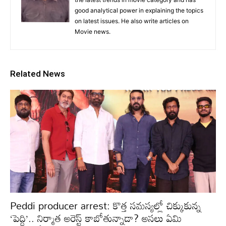
good analytical power in explaining the topics
on latest issues. He also write articles on
Movie news.
Related News
Peddi producer arrest: కొత్త సమస్యల్లో చిక్కుకున్న
‘పెద్ది’.. నిర్మాత అరెస్ట్ కాబోతున్నాడా? అసలు ఏమి