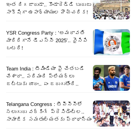
ఇంత దిగజారుడా.. కొండారెడ్డి బురుజు
సాక్షిగా ఉపాధ్యాయుల హెచ్చరిక!
YSR Congress Party : ‘అమరావతి
మాదిరిగానే డీఎస్సీ 2025’.. వైసిపి
ఒంటరి!
Team India : టీమిండియా పై చేతబడి
చేశారా.. పదిమంది ప్లేయర్లు
జట్టుకు దూరం.. ఏం జరుగుతోంది..
Telangana Congress : టీపీసీసీలో
నలుగురు వర్కింగ్‌ ప్రెసిడెంట్ల..
సామాజిక సమతుల్యతకు ప్రాధాన్యం