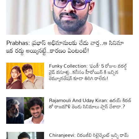
Prabhas: ప్రభాస్ అభిమానులకు చేదు వార్త..ఆ సినిమా
ఇక రద్దు అయ్యినట్టే..కారణం ఏంటంటే!
Funky Collection: ‘ఫంకీ’ 5 రోజుల వరల్డ్
వైడ్ వసూళ్లు..కనీసం హీరోయిన్ కి ఇచ్చిన
రెమ్యూనరేషన్ కూడా తిరిగి రాలేదు!
Rajamouli And Uday Kiran: ఉదయ్ కిరణ్
తో రాజమౌళి రెండు సినిమాలు ప్లాన్ చేశాడా.?
Chiranjeevi: చిరంజీవి రిటైర్మెంట్ ఇచ్చి రామ్