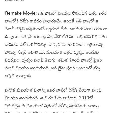
Remake Movie
Remake Movie: ఒక భాషలో విజయం సాధించిన చిత్రం ఇతర
భాషల్లోకి రీమేక్ కావడం సాధారణమే. అయితే ప్రతి భాషలో ఆ
మూవీ సక్సెస్ అవుతుందనే గ్యారంటీ లేదు. అందుకు పలు కారణాలు
ఉన్నాయి. ఒక ప్రాంతం, భాషా, నేటివిటీకి సంబంధించిన కథ ఇతర
భాషలకు సెట్ కాకపోవచ్చు. కొన్ని సినిమాల కథలు మాత్రం అన్ని
భాషల్లో సక్సెస్ అవుతాయి. మలయాళ చిత్రం దృశ్యం అందుకు
నిదర్శనం. దృశ్యం మూవీ తెలుగు, తమిళ, హిందీ భాషల్లో సైతం
మంచి విజయం అందుకుంది. అది క్రైమ్ థ్రిల్లర్ కావడంతో వర్క్
అవుట్ అయ్యింది.
మరొక మలయాళ చిత్రాన్ని ఇతర భాషల్లో రీమేక్ చేయగా మంచి
విజయం అందుకుంది. ఆ చిత్రం పేరు బాడీగార్డ్. 2010లో
విడుదలైన ఈ మలయాళ చిత్రంలో దిలీప్, నయనతార జంటగా