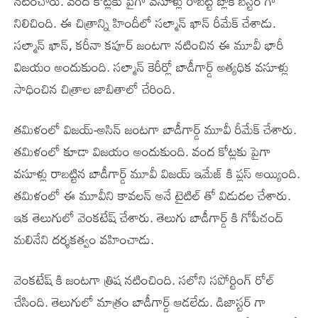
నటించారు. వంద కోట్లకు పైగా వసూళ్లు రాబట్టి బ్లాక్ బస్టర్ గా
నిలిచింది. ఈ చిత్రాన్ని హిందీలో సల్మాన్ ఖాన్ రీమేక్ చేశాడు.
సల్మాన్ ఖాన్, కరీనా కపూర్ జంటగా నటించిన ఈ మూవీ భారీ
విజయం అందుకుంది. సల్మాన్ కెరీర్లో బాడీగార్డ్ అత్యధిక వసూళ్లు
సాధించిన చిత్రాల జాబితాలో చేరింది.
తమిళంలో విజయ్-అసిన్ జంటగా బాడీగార్డ్ మూవీ రీమేక్ చేశారు.
తమిళంలో కూడా విజయం అందుకుంది. వంద కోట్లకు పైగా
వసూళ్లు రాబట్టిన బాడీగార్డ్ మూవీ విజయ్ ఇమేజ్ కి ప్లస్ అయ్యింది.
తమిళంలో ఈ మూవీని కావలన్ అనే టైటిల్ తో విడుదల చేశారు.
ఇక తెలుగులో వెంకటేష్ చేశారు. తెలుగు బాడీగార్డ్ కి గోపీచంద్
మలినేని దర్శకత్వం వహించాడు.
వెంకటేష్ కి జంటగా త్రిష నటించింది. సలోని సపోర్టింగ్ రోల్
చేసింది. తెలుగులో మాత్రం బాడీగార్డ్ ఆడలేదు. డిజాస్టర్ గా