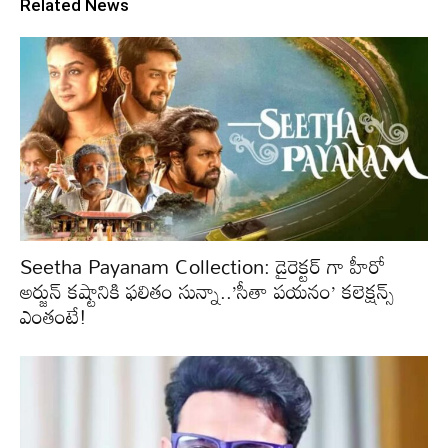
Related News
Seetha Payanam Collection: డైరెక్టర్ గా హీరో
అర్జున్ కష్టానికి ఫలితం సున్నా..’సీతా పయనం’ కలెక్షన్స్
ఎంతంటే!