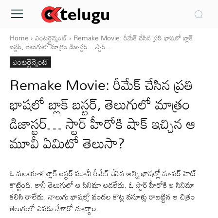
Home
ఎంటర్టైన్మెంట్
Remake Movie: రీమేక్ చేసిన ప్రతి భాషలో బ్లాక్
బస్టర్, తెలుగులో మాత్రం డిజాస్టర్... స్టార్...
ఎంటర్టైన్మెంట్
Remake Movie: రీమేక్ చేసిన ప్రతి
భాషలో బ్లాక్ బస్టర్, తెలుగులో మాత్రం
డిజాస్టర్… స్టార్ హీరోకి షాక్ ఇచ్చిన ఆ
మూవీ ఏమిటో తెలుసా?
ఓ మలయాళ బ్లాక్ బస్టర్ మూవీ రీమేక్ చేసిన అన్ని భాషల్లో సూపర్ హిట్
కొట్టింది. కానీ తెలుగులో ఆ సినిమా ఆడలేదు. ఓ స్టార్ హీరోకి ఆ సినిమా
కలిసి రాలేదు. నాలుగు భాషల్లో వందల కోట్ల వసూళ్లు రాబట్టిన ఆ చిత్రం
తెలుగులో ఎవరు చేశారో చూద్దాం..