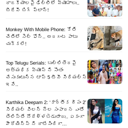
రాజకీయాలపై ఢిల్లీలో వ్యూహాలు..
బీజేపీ బిగ్‌ ప్లాన్‌!
Monkey With Mobile Phone: కోతి
చేతిలో సెల్ ఫోన్.. అరగంట పాటు
చుక్కలే!
Top Telugu Serials: బుల్లితెరపై
అత్యధిక వ్యూస్ ని సొంతం
చేసుకుంటున్న టాప్ 5 టీవీ సీరియల్స్
ఇవే..
Karthika Deepam 2: ‘కార్తీక దీపం 2’
సీరియల్ విలన్ నెల సంపాదన ఎంతో
తెలిస్తే నోరేళ్ళబెడుతారు.. ఏకంగా
హీరోయిన్స్ ని దాటేసిందిగా…