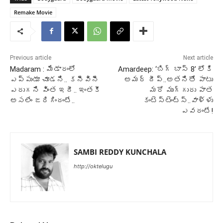
Remake Movie
Previous article
Next article
Madaram : మేడారంలో
Amardeep: ‘బిగ్ బాస్ 8’ లోకి
ఎప్పుడూ చూడని.. కనీవినీ
అమర్ దీప్..అతనితో పాటు
ఎరుగని వింత ఇదీ.. ఇంతకీ
మరో ముగ్గురు పాత
అసలేం జరిగిందంటే..
కంటెస్టెంట్స్..వాళ్ళు
ఎవరంటే!
SAMBI REDDY KUNCHALA
http://oktelugu