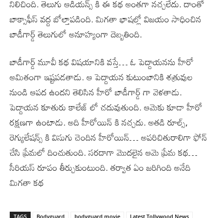
నిలిచింది. తెలుగు ఆడియన్స్ కి ఈ కథ అంతగా నచ్చలేదు. దాంతో
బాక్సాఫీస్ వద్ద బోల్తాపడింది. మిగతా భాషల్లో విజయం సాధించిన
బాడీగార్డ్ తెలుగులో అనూహ్యంగా దెబ్బతింది.
బాడీగార్డ్ మూవీ కథ విషయానికి వస్తే… ఓ పెద్దాయనను హీరో
అమితంగా ఇష్టపడతాడు. ఆ పెద్దాయన కుటుంబానికి శత్రువుల
నుండి ఆపద ఉందని తెలిసిన హీరో బాడీగార్డ్ గా వెళతాడు.
పెద్దాయన కూతురు కాలేజ్ లో చదువుతుంది. ఆమెకు కూడా హీరో
రక్షణగా ఉంటాడు. అది హీరోయిన్ కి నచ్చదు. అతడి రూల్స్,
రెగ్యులేషన్స్ కి విసుగు చెందిన హీరోయిన్… అపరిచితురాలిగా ఫోన్
చేసి ప్రేమలో దించుతుంది. సరదాగా మొదలైన ఆమె ప్రేమ కథ…
సీరియస్ రూపం తీర్చుకుంటుంది. తర్వాత ఏం జరిగింది అనేది
మిగతా కథ
TAGS
Bodyguard
bodyguard movie
Latest Tollywood News