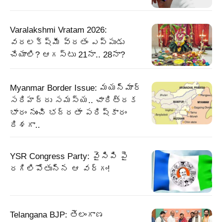
Varalakshmi Vratam 2026:
వరలక్ష్మీ వ్రతం ఎప్పుడు
చేయాలి? ఆగస్టు 21నా.. 28నా?
Myanmar Border Issue: మయన్మార్‌
సరిహద్దు సమస్య.. చారిత్రక
భారం నుంచి భద్రతా పరిష్కారం
దిశగా..
YSR Congress Party: వైసిపి పై
రగిలిపోతున్న ఆ వర్గం!
Telangana BJP: తెలంగాణ