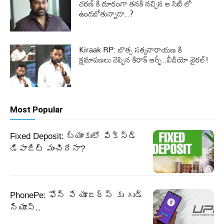
చరణ్ కి దూరంగా తనకి నచ్చిన ఆ సిటీ లో
ఉండబోతున్నాడా..?
Kiraak RP: బొత్స సత్యనారాయణ కి
క్షమాపణలు చెప్పిన కిరాక్ ఆర్ఫీ..వీడియో వైరల్!
Most Popular
Fixed Deposit: బ్యాంకులో ఫిక్స్డ్
డిపాజిట్ మంచిదేనా?
PhonePe: ఫోన్ పే యూజర్స్ కు గుడ్
న్యూస్..