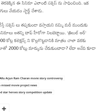
తెరకెక్కిన ఈ సినిమా ఎలాంటి సక్సెస్ ను సాధించింది. ఇక
లు వేయడం స్టార్ట్ చేశాడు.
 చేస్తే సక్సెస్ లు తప్పకుండా వస్తాయని నమ్మి మరీ ముందుకు
మాలు అతన్ని టాప్ హీరోగా నిలబెట్టాయి. ‘త్రిబుల్ ఆర్’
కోట్ల కలెక్షన్స్ ని కొల్లగొట్టడానికి మాత్రం చాలా వరకు
 సినిమాతో 2000 కోట్లు మార్కును చేరుకుంటాడా? లేదా అనేది కూడా
Allu Arjun Ram Charan movie story controversy
 missed movie project news
d star heroes story competition update