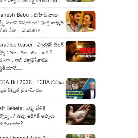
జాగ్ సత్య చెబుతున్న కారణం ఇదే..
ahesh Babu : మహేష్ బాబు
క్స్ట్ మూవీ విషయంలో పూర్తి బాధ్యత
మ్రత దేనా…ఎందుకలా…
radise teaser : ప్యారడైస్ టీజర్
వ్యూ : తూ.. తూ.. తూ.. జడల్
ానా.. నాని రక్తాభిషేకానికి
ష్టితీయాలే…
CRA Bill 2026 : FCRA సవరణ
ల్లుకి విస్తృత ప్రజామోదం
lt Beliefs: ఉప్పు చేతికి
్వొద్దా..? ఉప్పు అడిగితే అప్పులు
ెరుగుతాయా?
xed Deposit Tips: ఫిక్స్ డ్