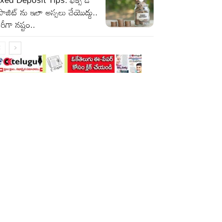
పాజిట్ ను ఇలా అస్సలు చేయొద్దు..
రీగా నష్టం..