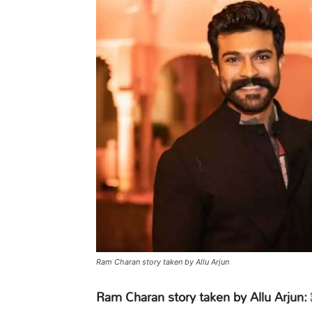
Ram Charan story taken by Allu Arjun
Ram Charan story taken by Allu Arjun: