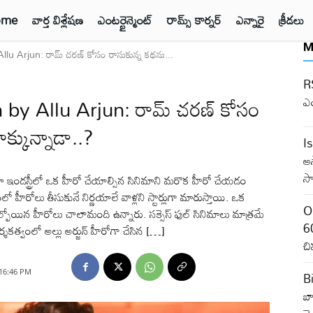
ome
వార్త విశ్లేషణ
ఎంటర్టైన్మెంట్
రామ్స్ కార్నర్
ఎన్నారై
క్రీడలు
M
u Arjun: రామ్ చరణ్ కోసం రాసుకున్న కథను...
RS
by Allu Arjun: రామ్ చరణ్ కోసం
ఎ
ాక్కున్నాడా..?
I
అ
సా
ండస్ట్రీలో ఒక హీరో చేయాల్సిన సినిమాని మరొక హీరో చేయడం
రోలు తీసుకునే నిర్ణయాలే వాళ్లని స్టార్లుగా మారుస్తాయి. ఒక
O
ోల్పోయిన హీరోలు చాలామంది ఉన్నారు. సక్సెస్ ఫుల్ సినిమాలు మాత్రమే
60
శకత్వంలో అల్లు అర్జున్ హీరోగా చేసిన […]
చి
 16:46 PM
B
బా