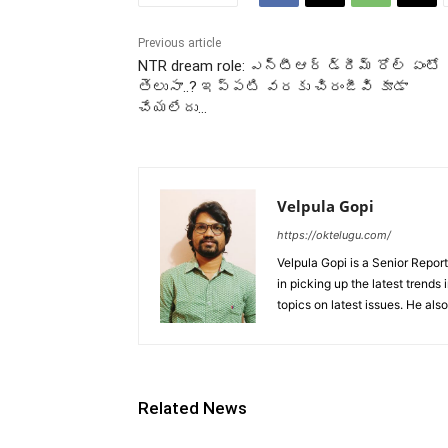
Previous article
NTR dream role: ఎన్టీఆర్ డ్రీమ్ రోల్ ఏంటో
తెలుసా..? ఇప్పటి వరకు చిరంజీవి కూడా
చేయలేదు…
Velpula Gopi
https://oktelugu.com/
Velpula Gopi is a Senior Repo
in picking up the latest trends
topics on latest issues. He als
Related News