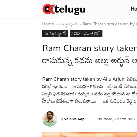
H
Home
ఎంటర్టైన్మెంట్
Ram Charan story taken by All
ఎంటర్టైన్మెంట్
సినిమా ఎనాలిసిస్
Ram Charan story taken 
రాసుకున్న కథను అల్లు అర్జున్ ల
Ram Charan story taken by Allu Arjun: సినిమా ఇ
సర్వసాధారణం…ఆ సినిమా కథ లను జడ్జిమెంట్ చేయడంలో హీ
సక్సెస్ ఫుల్ సినిమాని చెయ్యకపోవడం వల్ల కెరియర్ ను క
హీరోలు విజేతలుగా నిలుపుతాయి… ఇక సురేందర్ రెడ్డి దర్
By
Velpula Gopi
Thursday, 5 March 2026,