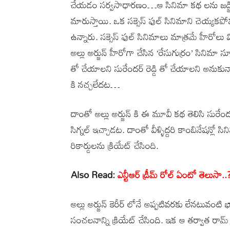
చేయడం సర్వసాధారణం…ఆ సినిమా కథ లను జడ్జిమెంట
మారుస్తాయి. ఒక సక్సెస్ ఫుల్ సినిమాని చెయ్యక
ఉన్నారు. సక్సెస్ ఫుల్ సినిమాలు మాత్రమే హీరోలు
అల్లు అర్జున్ హీరోగా చేసిన ‘రేసుగుర్రం’ సినిమ
తో చేయాలని సురేందర్ రెడ్డి తో చేయాలని అనుకు
కి నచ్చలేదట…
దాంతో అల్లు అర్జున్ కి ఈ మూవీ కథ తెలిసి సురేందర్
సిగ్నల్ ఇచ్చాడట. దాంతో వీళ్ళిద్దరి కాంబినేషన్లో స
రికార్డులను క్రియేట్ చేసింది.
Also Read:
ఎన్టీఆర్ డ్రీమ్ రోల్ ఏంటో తెలుస
అల్లు అర్జున్ కెరీర్ లోనే అప్పటివరకు లేనటువంటి 
సంచలనాన్ని క్రియేట్ చేసింది. ఇక ఆ తర్వాత రామ్