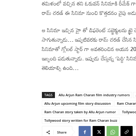
తమిళంలో వచ్చిన తని ఓరువన్ సినిమాకి రీమేక్ గా 
రామ్ చరణ్ ఈ సినిమా నుంచి కొత్తదనం వైపు అడుగు
ఆ సినిమా ఇచ్చిన హై తో డిఫరెంట్ సబ్జెక్టులను ట్రై
సాగుతున్నాడు… ఇప్పటివరకు రామ్ చరణ్ చేసిన సిని
సినిమాతో గ్లోబల్ స్టార్ గా అవతరించిన ఆయన 2000 
ఇబ్బంది పడుతున్నాడు. ఇప్పుడు చేస్తున్న ‘పెద్ది’
తెలియాల్సి ఉంది…
TAGS
Allu Arjun Ram Charan film industry rumors
Allu Arjun upcoming film story discussion
Ram Charan
Ram Charan story taken by Allu Arjun rumor
Tollywoo
Tollywood story written for Ram Charan buzz
Share