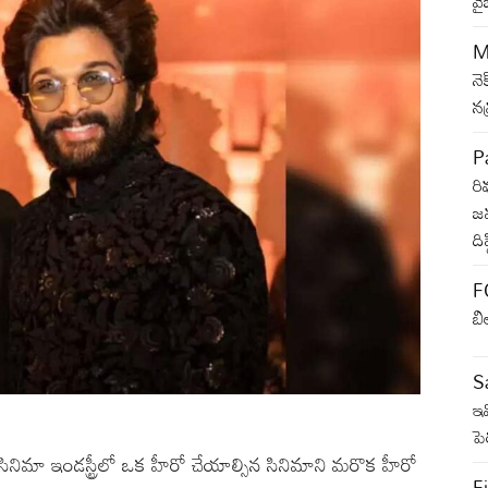
వై
M
నె
న
Pa
రి
జమ
ది
F
బి
Sa
ఇవ
ప
సినిమా ఇండస్ట్రీలో ఒక హీరో చేయాల్సిన సినిమాని మరొక హీరో
Fi