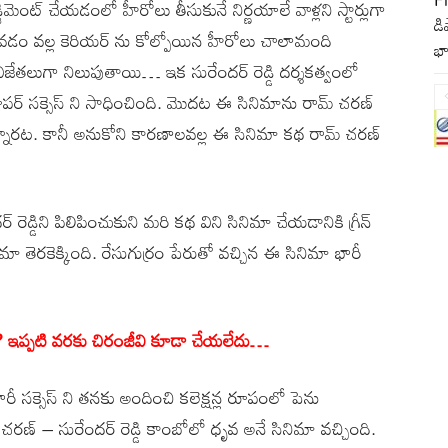
్ చేయడంలో హీరోలు తీసుకునే నిర్ణయాలే వాళ్లని స్టార్లుగా
డి
పోవడం వల్ల కెరియర్ ను కోల్పోయిన హీరోలు చాలామంది
భా
 విజేతలుగా నిలుపుతాయి… ఇక సురేందర్ రెడ్డి దర్శకత్వంలో
ా సూపర్ సక్సెస్ ని సాధించింది. మొదట ఈ సినిమాను రామ్ చరణ్
న్నారట. కానీ అనుకోని కారణాలవల్ల ఈ సినిమా కథ రామ్ చరణ్
 రెడ్డిని పిలిపించుకుని మరి కథ విని సినిమా చేయడానికి గ్రీన్
ినిమా తెరకెక్కింది. రేసుగుర్రం పేరుతో వచ్చిన ఈ సినిమా భారీ
ా..? ఇప్పటి వరకు చిరంజీవి కూడా చేయలేదు…
భారీ సక్సెస్ ని తనకు అందించి కలెక్షన్ల రూపంలో పెను
 చరణ్ – సురేందర్ రెడ్డి కాంబోలో ధృవ అనే సినిమా వచ్చింది.