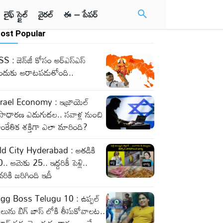
లైఫ్ స్టైల్
వైరల్
ఈ – పేపర్
ost Popular
S : జెన్‌జీ కోసం ఆర్‌ఎస్‌ఎస్‌
ందుకు ఆరాటపడుతోంది..
srael Economy : ఇజ్రాయెల్‌
సాధారణ ఎదుగుదల.. సవాళ్ల నుంచి
ంకేతిక శక్తిగా ఎలా మారింది?
ld City Hyderabad : అతడికి
.. ఆమెకు 25.. ఇద్దరికీ పెళ్లి..
వరికి జరిగింది ఇదీ
igg Boss Telugu 10 : ఉప్పల్
లును బిగ్ బాస్ లోకి తీసుకోవాలట..