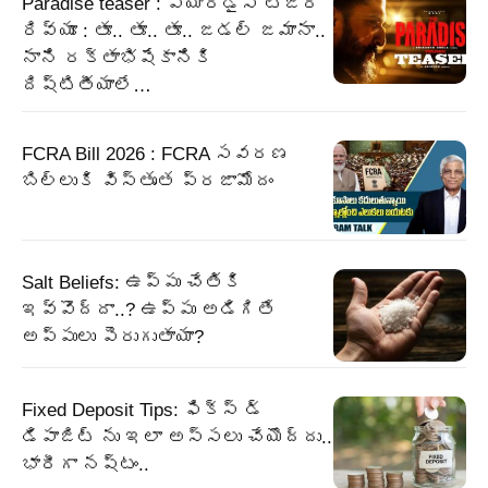
Paradise teaser : ప్యారడైస్ టీజర్
రివ్యూ : తూ.. తూ.. తూ.. జడల్ జమానా..
నాని రక్తాభిషేకానికి
దిష్టితీయాలే…
FCRA Bill 2026 : FCRA సవరణ
బిల్లుకి విస్తృత ప్రజామోదం
Salt Beliefs: ఉప్పు చేతికి
ఇవ్వొద్దా..? ఉప్పు అడిగితే
అప్పులు పెరుగుతాయా?
Fixed Deposit Tips: ఫిక్స్ డ్
డిపాజిట్ ను ఇలా అస్సలు చేయొద్దు..
భారీగా నష్టం..