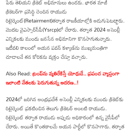
పేరు తెలియని క్రికెట్‌ అభిమానులు ఉండరు. భారత మాజీ
క్రికెటర్‌గా ప్రసిద్ధి చెందిన రాయుడు
రిటైర్మెంట్‌(Retairment)తర్వాత రాజకీయాల్లోకి అడుగుపెటట్టారు.
మొదట వైఎస్సార్‌సీపీ(Ysrcp)లో చేరారు. తర్వాత 2024 అసెంబ్లీ
ఎన్నికలకు ముందు జనసేన అభిమానిగా కొనసాగుతున్నారు.
ఇటీవలి కాలంలో ఆయన పవన్‌ కళ్యాణ్‌ను ముఖ్యమంత్రిగా
చూడాలనే తన కోరికను వ్యక్తం చేస్తూ వచ్చారు.
Also Read:
ట్రంప్‌ను వ్యతిరేకిస్తే యోధుడే.. ప్రపంచ వ్యాప్తంగా
ఇలాంటి నేతలకు పెరుగుతున్న ఆదరణ..!
2024లో జరిగిన ఆంధ్రప్రదేశ్‌ అసెంబ్లీ ఎన్నికలకు ముందు క్రికెట్‌కు
రిటైర్మెంట్‌ ప్రకటించిన తెలుగు క్రికెటర్‌ అంబటి రాయుడు.
రిటైర్మెంట్‌ తర్వాత రాయుడు అప్పుడు అధికారంలో ఉన్న వైసీపీలో
చేరారు. అయితే కొంతకాలమే ఆయన పార్టీలో కొనసాగారు. తర్వాత