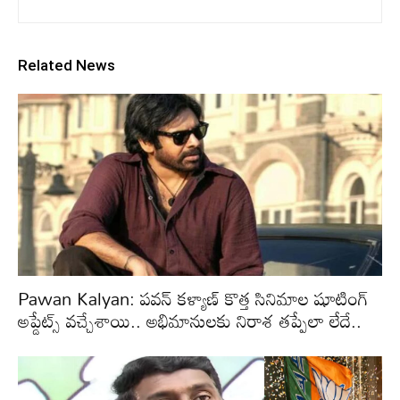
Related News
Pawan Kalyan: పవన్ కళ్యాణ్ కొత్త సినిమాల షూటింగ్
అప్డేట్స్ వచ్చేశాయి.. అభిమానులకు నిరాశ తప్పేలా లేదే..