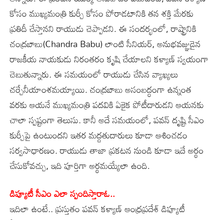
కోసం ముఖ్యమంత్రి కుర్చీ కోసం పోరాడటానికి తన శక్తి మేరకు
ప్రతిదీ చేస్తానని రాయుడు చెప్పాడని. ఈ సందర్భంలో, రాష్ట్రానికి
చంద్రబాబు(Chandra Babu) లాంటి సీనియర్, అనుభవజ్ఞుడైన
రాజకీయ నాయకుడు నిరంతరం కృషి చేయాలని కళ్యాణ్‌ స్వయంగా
చెబుతున్నారు. ఈ సమయంలో రాయుడు చేసిన వ్యాఖ్యలు
చర్చేనీయాంశమయ్యాయి. చంద్రబాబు అసంబద్ధంగా ఉన్నంత
వరకు ఆయనే ముఖ్యమంత్రి పదవికి ఏకైక పోటీదారుడని ఆయనకు
చాలా స్పష్టంగా తెలుసు. కానీ అదే సమయంలో, పవన్‌ దృష్టి సీఎం
కుర్చీపై ఉంటుందని ఇతర మద్దతుదారులు కూడా ఆశించడం
సర్వసాధారణం. రాయుడు తాజా ప్రకటన నుండి కూడా ఇదే అర్థం
చేసుకోవచ్చు, ఇది పూర్తిగా అర్థమయ్యేలా ఉంది.
డిప్యూటీ సీఎం ఎలా స్పందిస్తారాఓ..
ఇదిలా ఉంటే.. ప్రస్తుతం పవన్‌ కళ్యాణ్‌ ఆంధ్రప్రదేశ్‌ డిప్యూటీ