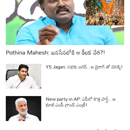
Pothina Mahesh: జనసేనలోకి ఆ కీలక నేత?!
YS Jagan: సభకు జగన్.. ఆ డైలాగ్ తో వెనక్కి!
New party in AP: ఏపీలో కొత్త పార్టీ.. ఆ
మాజీ ఎంపీ గ్రాండ్ ఎంట్రీ!