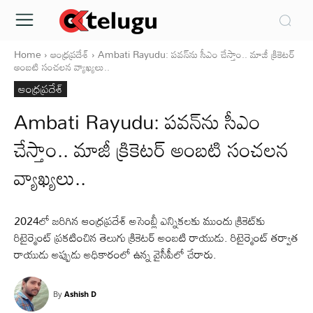
Home
ఆంధ్రప్రదేశ్‌
Ambati Rayudu: పవన్‌ను సీఎం చేస్తాం.. మాజీ క్రికెటర్‌
అంబటి సంచలన వ్యాఖ్యలు..
ఆంధ్రప్రదేశ్‌
Ambati Rayudu: పవన్‌ను సీఎం
చేస్తాం.. మాజీ క్రికెటర్‌ అంబటి సంచలన
వ్యాఖ్యలు..
2024లో జరిగిన ఆంధ్రప్రదేశ్‌ అసెంబ్లీ ఎన్నికలకు ముందు క్రికెట్‌కు
రిటైర్మెంట్‌ ప్రకటించిన తెలుగు క్రికెటర్‌ అంబటి రాయుడు. రిటైర్మెంట్‌ తర్వాత
రాయుడు అప్పుడు అధికారంలో ఉన్న వైసీపీలో చేరారు.
By
Ashish D