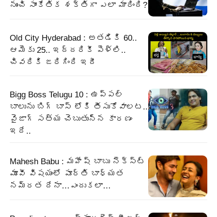
నుంచి సాంకేతిక శక్తిగా ఎలా మారింది?
Old City Hyderabad : అతడికి 60..
ఆమెకు 25.. ఇద్దరికీ పెళ్లి..
చివరికి జరిగింది ఇదీ
Bigg Boss Telugu 10 : ఉప్పల్
బాలును బిగ్ బాస్ లోకి తీసుకోవాలట..
వైజాగ్ సత్య చెబుతున్న కారణం
ఇదే..
Mahesh Babu : మహేష్ బాబు నెక్స్ట్
మూవీ విషయంలో పూర్తి బాధ్యత
నమ్రత దేనా…ఎందుకలా…