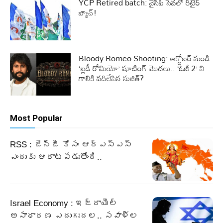
YCP Retired batch: వైసిపి సేవలో రిటైర్
బ్యాచ్!
Bloody Romeo Shooting: అక్టోబర్ నుండి
‘బ్లడీ రోమియో’ షూటింగ్ మొదలు.. ‘ఓజీ 2’ ని
గాలికి వదిలేసిన సుజిత్?
Most Popular
RSS : జెన్‌జీ కోసం ఆర్‌ఎస్‌ఎస్‌
ఎందుకు ఆరాటపడుతోంది..
Israel Economy : ఇజ్రాయెల్‌
అసాధారణ ఎదుగుదల.. సవాళ్ల