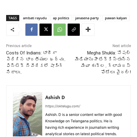
TAGS
ambati rayudu
ap politics
janasena party
pawan kalyan
Previous article
Next article
Costs Of Indians: భారీగా
Megha Shukla: సోషల్
పెరిగిన భారతీయుల ఖర్చు..
మీడియాను హీటేక్కిస్తున్న
ఫిన్‌టెక్‌ నివేదికలో షాకింగ్‌
మేఘా శుక్ల.. గ్లామరస్
నిజాలు..
ఫోటోలు వైరల్!
Ashish D
https://oktelugu.com/
Ashish. D is a senior content writer with good
Knowledge on Telangana politics. He is
having rich experience in journalism writing
analytical stories on latest political trends.