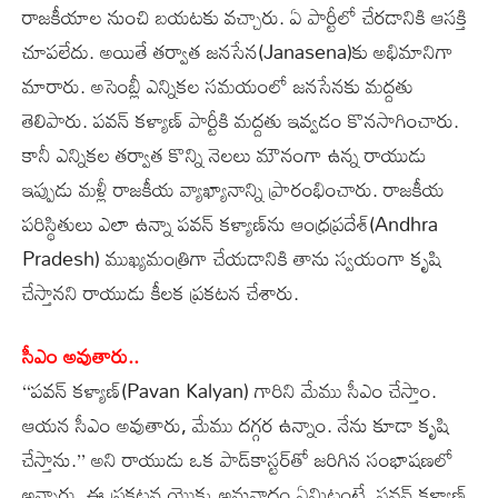
రాజకీయాల నుంచి బయటకు వచ్చారు. ఏ పార్టీలో చేరడానికి ఆసక్తి
చూపలేదు. అయితే తర్వాత జనసేన(Janasena)కు అభిమానిగా
మారారు. అసెంబ్లీ ఎన్నికల సమయంలో జనసేనకు మద్దతు
తెలిపారు. పవన్‌ కళ్యాణ్‌ పార్టీకి మద్దతు ఇవ్వడం కొనసాగించారు.
కానీ ఎన్నికల తర్వాత కొన్ని నెలలు మౌనంగా ఉన్న రాయుడు
ఇప్పుడు మళ్లీ రాజకీయ వ్యాఖ్యానాన్ని ప్రారంభించారు. రాజకీయ
పరిస్థితులు ఎలా ఉన్నా పవన్‌ కళ్యాణ్‌ను ఆంధ్రప్రదేశ్‌(Andhra
Pradesh) ముఖ్యమంత్రిగా చేయడానికి తాను స్వయంగా కృషి
చేస్తానని రాయుడు కీలక ప్రకటన చేశారు.
సీఎం అవుతారు..
‘‘పవన్‌ కళ్యాణ్‌(Pavan Kalyan) గారిని మేము సీఎం చేస్తాం.
ఆయన సీఎం అవుతారు, మేము దగ్గర ఉన్నాం. నేను కూడా కృషి
చేస్తాను.’’ అని రాయుడు ఒక పాడ్‌కాస్టర్‌తో జరిగిన సంభాషణలో
అన్నారు. ఈ ప్రకటన యొక్క అనువాదం ఏమిటంటే, పవన్‌ కళ్యాణ్‌