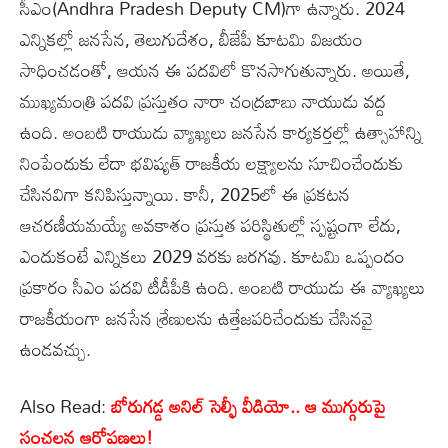
సీఎం(Andhra Pradesh Deputy CM)గా ఉన్నారు. 2024
ఎన్నికల్లో జనసేన, తెలుగుదేశం, బీజేపీ కూటమి విజయం
సాధించడంతో, ఆయన ఈ పదవిలో కొనసాగుతున్నారు. అయితే,
ముఖ్యమంత్రి పదవి ప్రస్తుతం నారా చంద్రబాబు నాయుడు వద్ద
ఉంది. అంబటి రాయుడు వ్యాఖ్యలు జనసేన కార్యకర్తల్లో ఉత్సాహాన్ని
నింపేందుకు లేదా భవిష్యత్‌ రాజకీయ లక్ష్యాలను సూచించేందుకు
చేసినవిగా కనిపిస్తున్నాయి. కానీ, 2025లో ఈ ప్రకటన
ఆచరణీయమయ్యే అవకాశం ప్రస్తుత పరిస్థితుల్లో స్పష్టంగా లేదు,
ఎందుకంటే ఎన్నికలు 2029 వరకు జరగవు. కూటమి ఒప్పందం
ప్రకారం సీఎం పదవి టీడీపీకి ఉంది. అంబటి రాయుడు ఈ వ్యాఖ్యలు
రాజకీయంగా జనసేన శ్రేణులను ఉత్తేజపరిచేందుకు చేసినవై
ఉండవచ్చు.
Also Read:
బోరుగడ్డ అనిల్ సెల్ఫీ వీడియో.. ఆ ముగ్గురుపై
సంచలన ఆరోపణలు!