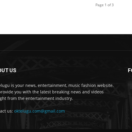
Page 1 of 3
OUT US
F
lugu is your news, entertainment, music fashion website.
rovide you with the latest breaking news and videos
ight from the entertainment industry.
act us:
oktelugu.com@gmail.com