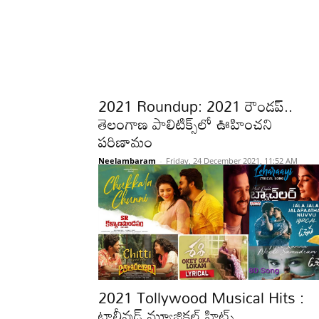
2021 Roundup: 2021 రౌండప్..
తెలంగాణ పాలిటిక్స్‌లో ఊహించని
పరిణామం
Neelambaram
-
Friday, 24 December 2021, 11:52 AM
2021 Tollywood Musical Hits :
టాలీవుడ్ మ్యూజికల్ హిట్స్