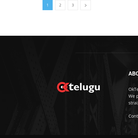
1
2
3
AB
OkTe
We p
stra
Cont