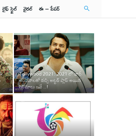
లైఫ్ స్టైల్
వైరల్
ఈ – పేపర్
 ఈ
Tollywood 2021: 2021 లో భారీ
న
అంచనాలతో వచ్చి అట్టర్ ప్లాప్ అయిన
సినిమాలు ఇవే ..!