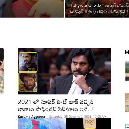
Tollywood: 2021 ఇయర్ రౌండప్
టాలీవుడ్ కి ఊపు తెచ్చిన సినిమాలివే !
M
2021 లో సూపర్ హిట్ టాక్ వచ్చిన
లాభాలు సాధించని సినిమాలు ఇవే..!
Kusuma Aggunna
-
Saturday, 25 December 2021, 10:03 AM