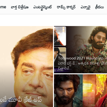
ome
వార్త విశ్లేషణ
ఎంటర్టైన్మెంట్
రామ్స్ కార్నర్
ఎన్నారై
క్రీడలు
Tollywood 2021 Round Up:
ఏడాది ఫస్ట్ డే.. అత్యధిక వసూళ్లు చేసి
చిత్రాలివే..
 మూవీ క్రేజీ అప్