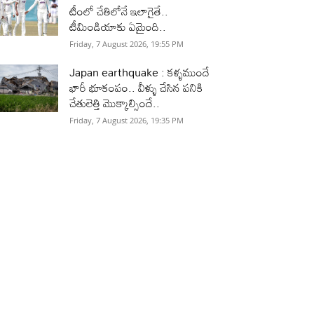
టీంలో చేతిలోనే ఇలాగైతే..
టీమిండియాకు ఏమైంది..
Friday, 7 August 2026, 19:55 PM
Japan earthquake : కళ్ళముందే
భారీ భూకంపం.. వీళ్ళు చేసిన పనికి
చేతులెత్తి మొక్కాల్సిందే..
Friday, 7 August 2026, 19:35 PM