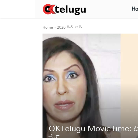
H
Home
2020 రౌండ్ అప్
OKTelugu MovieTime: టుడే