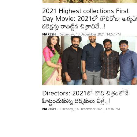
2021 Highest collections First
Day Movie: 2021లో తొలిరోజు అత్యధి
కలెక్షన్లు రాబట్టిన చిత్రాలివే..!
NARESH
-
Saturday, 18 December 2021, 14:57 PM
Directors: 2021లో తొలి చిత్రంతోనే
హిట్టందుకున్న దర్శకులు వీళ్లే..!
NARESH
-
Tuesday, 14 December 2021, 13:36 PM