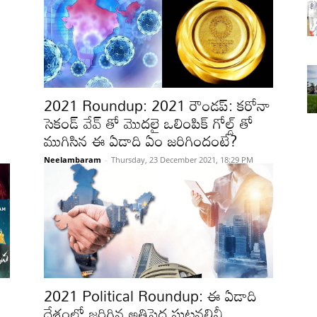
2021 Roundup: 2021 రౌండప్: కరోనా
సెకండ్ వేవ్ తో మొదలై ఒలింపిక్ గోల్డ్ తో
ముగిసిన ఈ ఏడాది ఏం జరిగిందంటే?
Neelambaram
-
Thursday, 23 December 2021, 18:29 PM
2021 Political Roundup: ఈ ఏడాది
దేశంలో జరిగిన అతిపెద్ద ఘటనలివీ