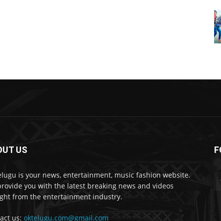
OUT US
F
lugu is your news, entertainment, music fashion website.
rovide you with the latest breaking news and videos
ight from the entertainment industry.
act us:
oktelugu.com@gmail.com