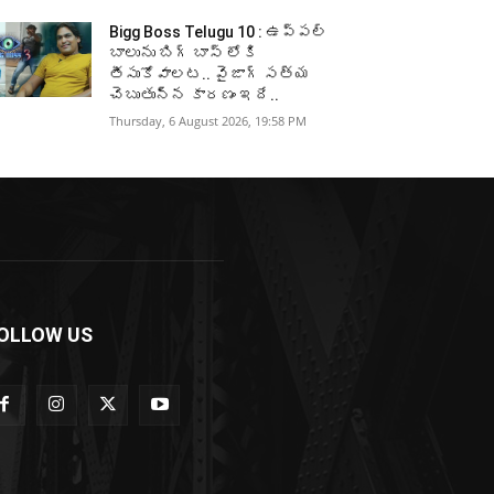
Bigg Boss Telugu 10 : ఉప్పల్
బాలును బిగ్ బాస్ లోకి
తీసుకోవాలట.. వైజాగ్ సత్య
చెబుతున్న కారణం ఇదే..
Thursday, 6 August 2026, 19:58 PM
OLLOW US