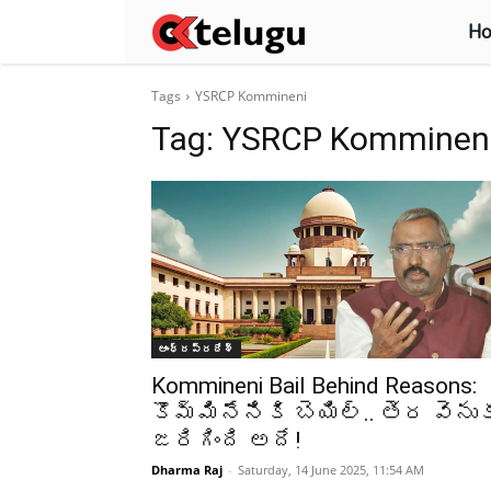
H
Tags
YSRCP Kommineni
Tag:
YSRCP Komminen
ఆంధ్రప్రదేశ్‌
Kommineni Bail Behind Reasons:
కొమ్మినేనికి బెయిల్.. తెర వెను
జరిగింది అదే!
Dharma Raj
-
Saturday, 14 June 2025, 11:54 AM