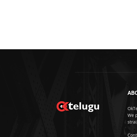
AB
OkTe
We p
stra
Cont