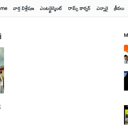
ome
వార్త విశ్లేషణ
ఎంటర్టైన్మెంట్
రామ్స్ కార్నర్
ఎన్నారై
క్రీడలు
i
M
క