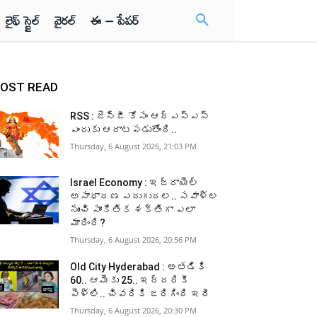
లైఫ్ స్టైల్
వైరల్
ఈ – పేపర్
OST READ
RSS : జెన్‌జీ కోసం ఆర్‌ఎస్‌ఎస్‌
ఎందుకు ఆరాటపడుతోంది..
Thursday, 6 August 2026, 21:03 PM
Israel Economy : ఇజ్రాయెల్‌
అసాధారణ ఎదుగుదల.. సవాళ్ల
నుంచి సాంకేతిక శక్తిగా ఎలా
మారింది?
Thursday, 6 August 2026, 20:56 PM
Old City Hyderabad : అతడికి
60.. ఆమెకు 25.. ఇద్దరికీ
పెళ్లి.. చివరికి జరిగింది ఇదీ
Thursday, 6 August 2026, 20:30 PM