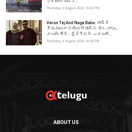
ప్రయాణికుడికి..
Thursday, 6 August 2026, 16:42 PM
Varun Tej And Naga Babu: తండ్రి
కొడుకులుగా నటించబోతున్న నాగ బాబు ,
వరుణ్ తేజ్.. డైరెక్టర్ ఎవరంటే..
Thursday, 6 August 2026, 16:36 PM
ABOUT US