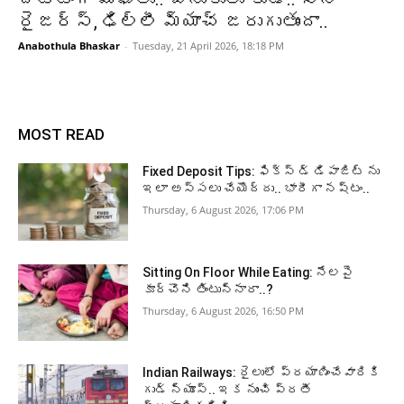
రైజర్స్, ఢిల్లీ మ్యాచ్ జరుగుతుందా..
Anabothula Bhaskar
-
Tuesday, 21 April 2026, 18:18 PM
MOST READ
Fixed Deposit Tips: ఫిక్స్ డ్ డిపాజిట్ ను
ఇలా అస్సలు చేయొద్దు.. భారీగా నష్టం..
Thursday, 6 August 2026, 17:06 PM
Sitting On Floor While Eating: నేలపై
కూర్చొని తింటున్నారా..?
Thursday, 6 August 2026, 16:50 PM
Indian Railways: రైలులో ప్రయాణించేవారికి
గుడ్ న్యూస్.. ఇక నుంచి ప్రతీ