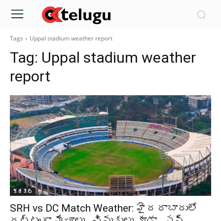
Tags
Uppal stadium weather report
Tag:
Uppal stadium weather
report
క్రికెట్‌
SRH vs DC Match Weather: హైదరాబాదులో
దట్టంగా మేఘాలు.. చినుకులు కూడా.. సన్