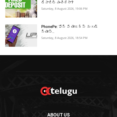
డిపాజిట్ మంచిదేనా?
Saturday, 8 August 2026, 19:06 PM
PhonePe: ఫోన్ పే యూజర్స్ కు గుడ్
న్యూస్..
Saturday, 8 August 2026, 18:54 PM
ABOUT US