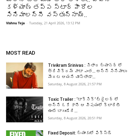
కళ్యాణ్ తప్ప స్టార్ హీరోల
సినిమాలన్నీ వస్తున్నాయ్..
Vishnu Teja
-
Tuesday, 21 April 2026, 13:12 PM
MOST READ
Trivikram Srinivas : సితార బ్యానర్ లో
త్రివిక్రమ్ వాటా ఎంత… అన్ని సినిమాలు
మొదట ఆయనే చూస్తాడా…
Saturday, 8 August 2026, 21:57 PM
Toxic Trailer : ‘టాక్సిక్’ ట్రైలర్ లో
అన్ని ఓకే కానీ ఆ విషయంలో క్లారిటీ
ఉంటే బాగుండేది…
Saturday, 8 August 2026, 20:51 PM
Fixed Deposit: బ్యాంకులో ఫిక్స్డ్