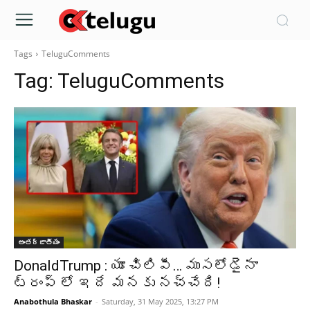
Tags
TeluguComments
Tag:
TeluguComments
అంతర్జాతీయం
DonaldTrump : యూ చిలిపీ… ముసలోడైనా
ట్రంప్ లో ఇదే మనకు నచ్చేది!
Anabothula Bhaskar
-
Saturday, 31 May 2025, 13:27 PM