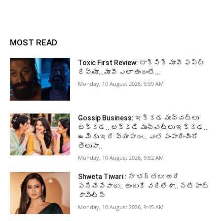
MOST READ
Toxic First Review: టాక్సిక్ మూవీ ఫస్ట్
రివ్యూ…మూవీ ఎలా ఉందంటే…
Monday, 10 August 2026, 9:59 AM
Gossip Business: ఇక్కడ ముచ్చట్లు
అక్కడ.. అక్కడి ముచ్చట్లు ఇక్కడ..
ఈమెకు ఇదే వ్యాపారం.. ఎంత సంపాదించిందో
తెలుసా..
Monday, 10 August 2026, 9:52 AM
Shweta Tiwari : నా భర్తలు అదే
పనిచేసేవారు.. అందుకే వదిలేశా.. నటి హాట్
కామెంట్స్
Monday, 10 August 2026, 9:45 AM