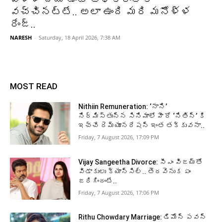
వచ్చినట్టే.. అలా ఉంది మరి మనోళ్ళ
రేంజ్..
NARESH
-
Saturday, 18 April 2026, 7:38 AM
MOST READ
Nithiin Remuneration: ‘నాని’
నిర్మిస్తున్న సినిమాలో హీరో ‘నితిన్’ కి
ఇచ్చే రెమ్యూనరేషన్ ఇంత తక్కువనా..
Friday, 7 August 2026, 17:09 PM
Vijay Sangeetha Divorce: సీఎం విజయ్‌తో
విడాకులు క్యాన్సిల్.. తెరవెనుక ఏం
జరిగిందంటే..
Friday, 7 August 2026, 17:06 PM
Rithu Chowdary Marriage: డిమోన్ పవన్