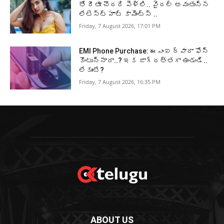
తో రీతూ చౌదరి పెళ్లి.. వైరల్ అవుతున్న
లేటెస్ట్ హాట్ కామెంట్స్ ..
Friday, 7 August 2026, 17:01 PM
EMI Phone Purchase: ఈఎంఐ ద్వారా ఫోన్
కొంటున్నారా..? ఇక జాగ్రత్తగా ఉండండి..
లేకుంటే?
Friday, 7 August 2026, 16:35 PM
ABOUT US