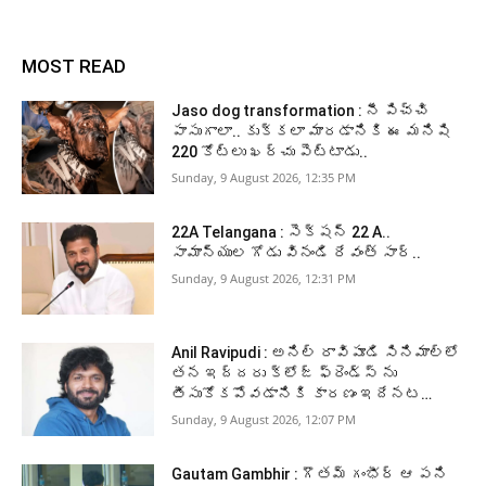
MOST READ
Jaso dog transformation : నీ పిచ్చి
పాసుగాలా.. కుక్కలా మారడానికి ఈ మనిషి
220 కోట్లు ఖర్చు పెట్టాడు..
Sunday, 9 August 2026, 12:35 PM
22A Telangana : సెక్షన్ 22 A..
సామాన్యుల గోడు వినండి రేవంత్ సార్..
Sunday, 9 August 2026, 12:31 PM
Anil Ravipudi : అనిల్ రావిపూడి సినిమాల్లో
తన ఇద్దరు క్లోజ్ ఫ్రెండ్స్ ను
తీసుకోకపోవడానికి కారణం ఇదేనట…
Sunday, 9 August 2026, 12:07 PM
Gautam Gambhir : గౌతమ్ గంభీర్ ఆ పని