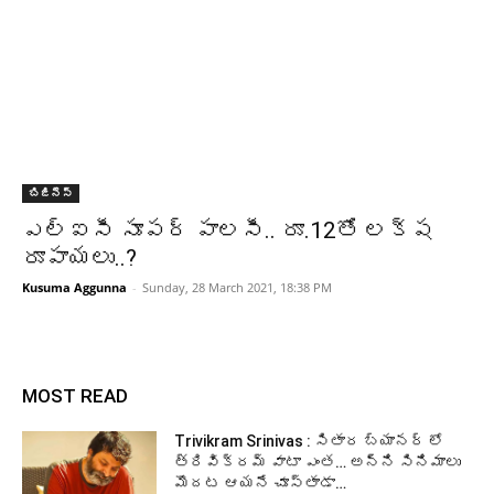
బిజినెస్
ఎల్ఐసీ సూపర్ పాలసీ.. రూ.12తో లక్ష
రూపాయలు..?
Kusuma Aggunna
-
Sunday, 28 March 2021, 18:38 PM
MOST READ
Trivikram Srinivas : సితార బ్యానర్ లో
త్రివిక్రమ్ వాటా ఎంత… అన్ని సినిమాలు
మొదట ఆయనే చూస్తాడా…