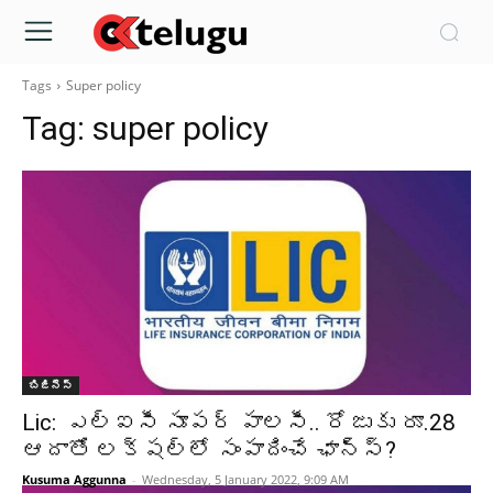
Tags
Super policy
Tag:
super policy
బిజినెస్
Lic: ఎల్ఐసీ సూపర్ పాలసీ.. రోజుకు రూ.28
ఆదాతో లక్షల్లో సంపాదించే ఛాన్స్?
Kusuma Aggunna
-
Wednesday, 5 January 2022, 9:09 AM