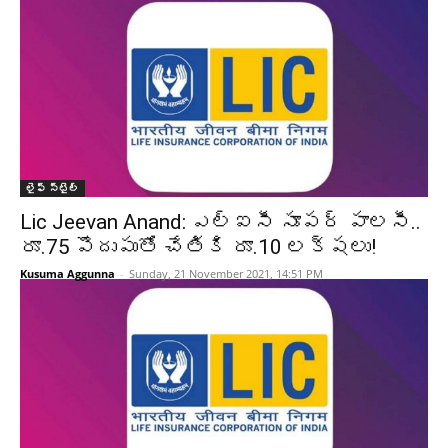
లైఫ్ స్టైల్
Lic Jeevan Anand: ఎల్‌ఐసీ సూపర్ పాలసీ..
రూ.75 పొదుపుతో చేతికి రూ.10 లక్షలు!
Kusuma Aggunna
-
Sunday, 21 November 2021, 14:51 PM