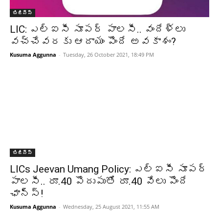
బిజినెస్
LIC: ఎల్ఐసీ సూపర్ పాలసీ.. వందేళ్లు
వచ్చేవరకు ఆదాయం పొందే అవకాశం?
Kusuma Aggunna
-
Tuesday, 26 October 2021, 18:49 PM
బిజినెస్
LICs Jeevan Umang Policy: ఎల్‌ఐసీ సూపర్
పాలసీ.. రూ.40 పొదుపుతో రూ.40 వేలు పొందే
ఛాన్స్!
Kusuma Aggunna
-
Wednesday, 25 August 2021, 11:55 AM