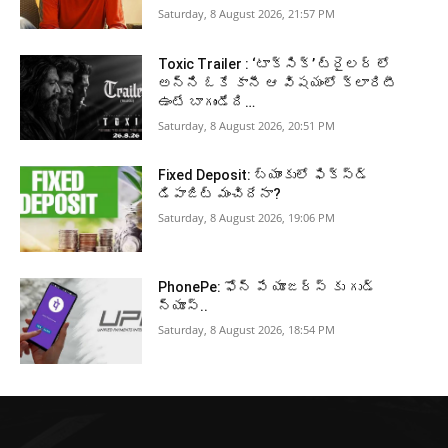
Saturday, 8 August 2026, 21:57 PM
Toxic Trailer : ‘టాక్సిక్’ ట్రైలర్ లో
అన్ని ఓకే కానీ ఆ విషయంలో క్లారిటీ
ఉంటే బాగుండేది…
Saturday, 8 August 2026, 20:51 PM
Fixed Deposit: బ్యాంకులో ఫిక్స్డ్
డిపాజిట్ మంచిదేనా?
Saturday, 8 August 2026, 19:06 PM
PhonePe: ఫోన్ పే యూజర్స్ కు గుడ్
న్యూస్..
Saturday, 8 August 2026, 18:54 PM