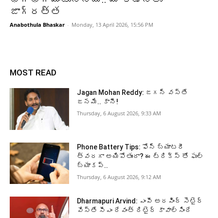
జాగ్రత్త
Anabothula Bhaskar
-
Monday, 13 April 2026, 15:56 PM
MOST READ
Jagan Mohan Reddy: జగన్ వస్తే
జనమే.. కానీ!
Thursday, 6 August 2026, 9:33 AM
Phone Battery Tips: ఫోన్ బ్యాటరీ
త్వరగా అయిపోతుందా? ఈ ట్రిక్స్ తో ఫుల్
బ్యాకప్..
Thursday, 6 August 2026, 9:12 AM
Dharmapuri Arvind: ఎంపీ అరవింద్ సెటైర్
వేస్తే సీఎం రేవంత్ రిటైర్ కావాల్సిందే