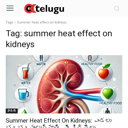
Tags
Summer heat effect on kidneys
Tag:
summer heat effect on
kidneys
హెల్త్‌
Summer Heat Effect On Kidneys: ఎండలు
భగభగమంటున్నాయి.. మీ కిడ్నీలు