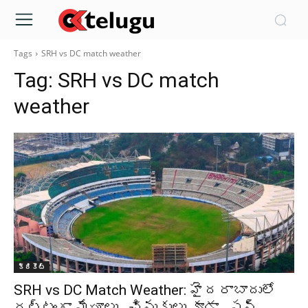
Tags
SRH vs DC match weather
Tag:
SRH vs DC match
weather
క్రికెట్‌
SRH vs DC Match Weather: హైదరాబాదులో
దట్టంగా మేఘాలు.. చినుకులు కూడా.. సన్