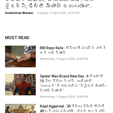
రైజర్స్, ఢిల్లీ మ్యాచ్ జరుగుతుందా..
Anabothula Bhaskar
-
Tuesday, 21 April 2026, 18:18 PM
MOST READ
RBI Repo Rate : లోన్లు తీసుకున్న వారికి
ఇది గుడ్ న్యూస్
Wednesday, 5 August 2026, 22:09 PM
Spider Man Brand New Day : 6 రోజుల్లో
10 వేల కోట్ల గ్రాస్.. ఇండియా లో
‘ధురంధర్’ ని దాటనున్న ‘స్పైడర్ మ్యాన్ :
బ్రాండ్ న్యూ డే’
Wednesday, 5 August 2026, 20:50 PM
Kajal Aggarwal : 30 కోట్లు పెట్టి తీస్తే
40 లక్షలు వచ్చాయి.. కాజల్ అగర్వాల్