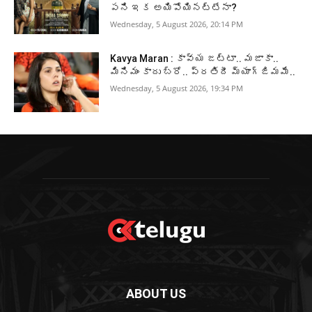
పని ఇక అయిపోయినట్టేనా?
Wednesday, 5 August 2026, 20:14 PM
Kavya Maran : కావ్య జట్టా.. మజాకా..
మినిమం కాదు బ్రో.. ప్రతిదీ మ్యాగ్జిమమే..
Wednesday, 5 August 2026, 19:34 PM
ABOUT US