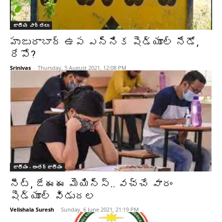
జాతీయ వార్తలు
హుజురాబాద్ ఉప ఎన్నిక షెడ్యూల్ నేడో,
రేపో?
Srinivas
-
Thursday, 5 August 2021, 12:08 PM
జాతీయం - అంతర్జాతీయం
నీట్, జేఈఈ మెయిన్స్.. వచ్చే వారం
షెడ్యూల్ విడుదల
Velishala Suresh
-
Sunday, 6 June 2021, 21:19 PM