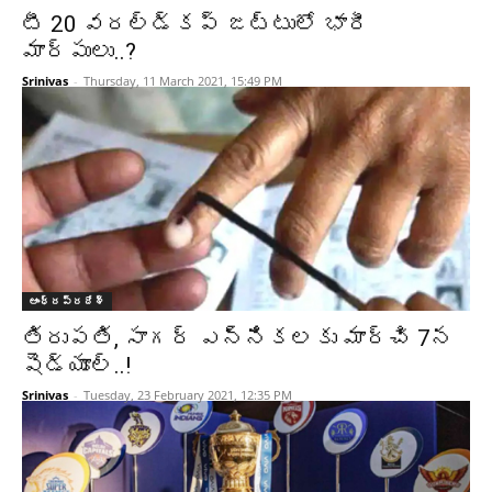
టీ 20 వరల్డ్‌కప్‌ జట్టులో భారీ
మార్పులు..?
Srinivas
-
Thursday, 11 March 2021, 15:49 PM
ఆంధ్రప్రదేశ్‌
తిరుపతి, సాగర్‌‌ ఎన్నికలకు మార్చి 7న
షెడ్యూల్‌..!
Srinivas
-
Tuesday, 23 February 2021, 12:35 PM