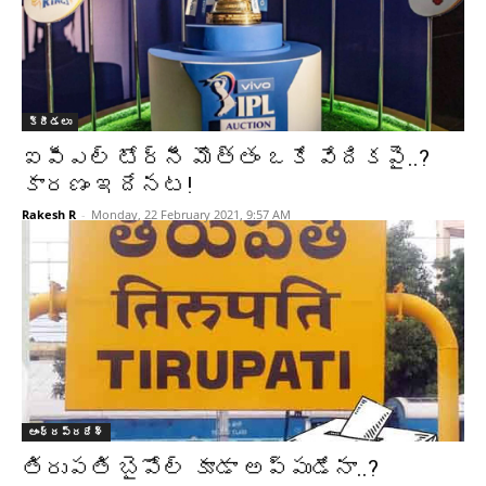
క్రీడలు
ఐపీఎల్ టోర్నీ మొత్తం ఒకే వేదిక‌పై..?
కార‌ణం ఇదేన‌ట‌!
Rakesh R
-
Monday, 22 February 2021, 9:57 AM
ఆంధ్రప్రదేశ్‌
తిరుపతి బైపోల్ కూడా అప్పుడేనా..?