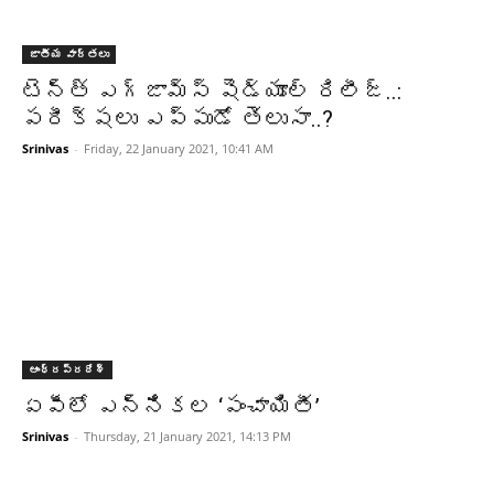
జాతీయ వార్తలు
టెన్త్‌ ఎగ్జామ్స్‌ షెడ్యూల్‌ రిలీజ్‌..:
పరీక్షలు ఎప్పుడో తెలుసా..?
Srinivas
-
Friday, 22 January 2021, 10:41 AM
ఆంధ్రప్రదేశ్‌
ఏపీలో ఎన్నికల ‘పంచాయితీ’
Srinivas
-
Thursday, 21 January 2021, 14:13 PM