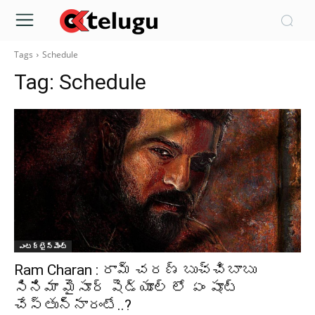
Tags
Schedule
Tag:
Schedule
ఎంటర్టైన్మెంట్
Ram Charan : రామ్ చరణ్ బుచ్చిబాబు
సినిమా మైసూర్ షెడ్యూల్ లో ఏం షూట్
చేస్తున్నారంటే..?