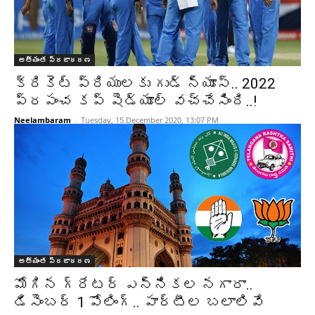
అత్యంత ప్రజాదరణ
క్రికెట్ ప్రియులకు గుడ్ న్యూస్.. 2022
ప్రపంచ కప్ షెడ్యూల్ వచ్చేసింది..!
Neelambaram
-
Tuesday, 15 December 2020, 13:07 PM
అత్యంత ప్రజాదరణ
మోగిన గ్రేటర్ ఎన్నికల నగారా..
డిసెంబర్ 1 పోలింగ్.. పార్టీల బలాలివే