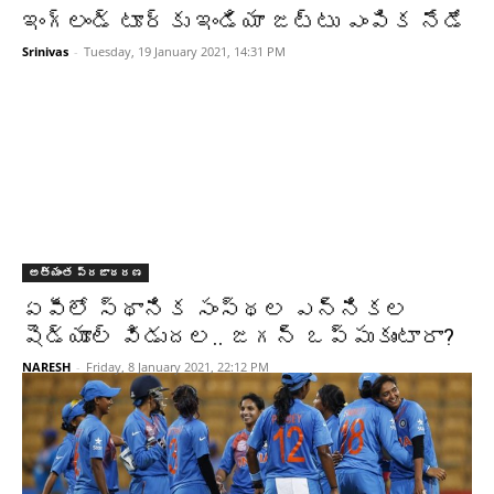
ఇంగ్లండ్‌ టూర్‌‌కు ఇండియా జట్టు ఎంపిక నేడే
Srinivas
-
Tuesday, 19 January 2021, 14:31 PM
అత్యంత ప్రజాదరణ
ఏపీలో స్థానిక సంస్థల ఎన్నికల
షెడ్యూల్ విడుదల.. జగన్ ఒప్పుకుంటారా?
NARESH
-
Friday, 8 January 2021, 22:12 PM