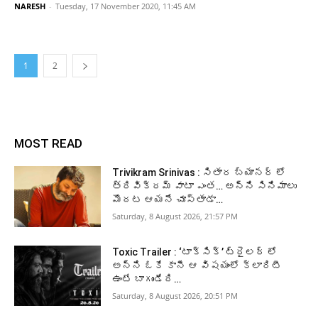
NARESH
-
Tuesday, 17 November 2020, 11:45 AM
1
2
MOST READ
Trivikram Srinivas : సితార బ్యానర్ లో
త్రివిక్రమ్ వాటా ఎంత… అన్ని సినిమాలు
మొదట ఆయనే చూస్తాడా…
Saturday, 8 August 2026, 21:57 PM
Toxic Trailer : ‘టాక్సిక్’ ట్రైలర్ లో
అన్ని ఓకే కానీ ఆ విషయంలో క్లారిటీ
ఉంటే బాగుండేది…
Saturday, 8 August 2026, 20:51 PM