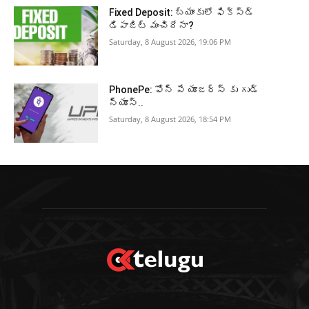
Fixed Deposit: బ్యాంకులో ఫిక్స్డ్
డిపాజిట్ మంచిదేనా?
Saturday, 8 August 2026, 19:06 PM
PhonePe: ఫోన్ పే యూజర్స్ కు గుడ్
న్యూస్..
Saturday, 8 August 2026, 18:54 PM