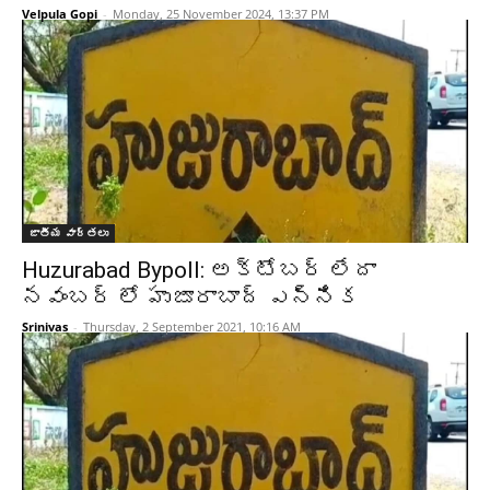
Velpula Gopi
-
Monday, 25 November 2024, 13:37 PM
జాతీయ వార్తలు
Huzurabad Bypoll: అక్టోబర్ లేదా
నవంబర్ లో హుజూరాబాద్ ఎన్నిక
Srinivas
-
Thursday, 2 September 2021, 10:16 AM