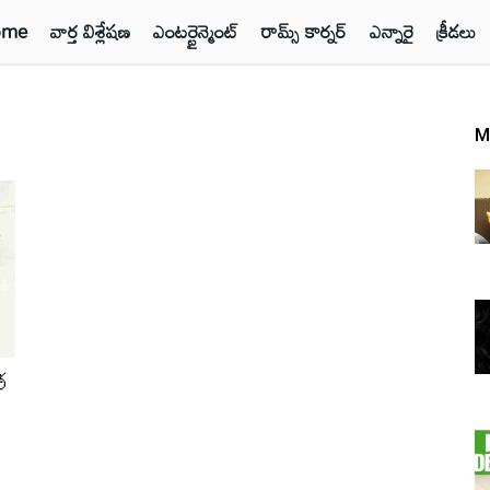
ome
వార్త విశ్లేషణ
ఎంటర్టైన్మెంట్
రామ్స్ కార్నర్
ఎన్నారై
క్రీడలు
M
ి