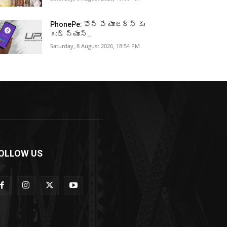
PhonePe: ఫోన్ పే యూజర్స్ కు
గుడ్ న్యూస్..
Saturday, 8 August 2026, 18:54 PM
OLLOW US