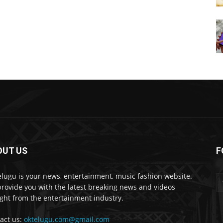
OUT US
F
lugu is your news, entertainment, music fashion website.
rovide you with the latest breaking news and videos
ight from the entertainment industry.
act us:
oktelugu.com@gmail.com