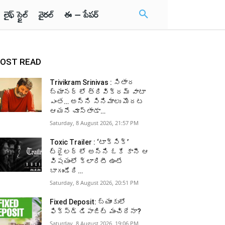
లైఫ్ స్టైల్
వైరల్
ఈ – పేపర్
OST READ
Trivikram Srinivas : సితార
బ్యానర్ లో త్రివిక్రమ్ వాటా
ఎంత… అన్ని సినిమాలు మొదట
ఆయనే చూస్తాడా…
Saturday, 8 August 2026, 21:57 PM
Toxic Trailer : ‘టాక్సిక్’
ట్రైలర్ లో అన్ని ఓకే కానీ ఆ
విషయంలో క్లారిటీ ఉంటే
బాగుండేది…
Saturday, 8 August 2026, 20:51 PM
Fixed Deposit: బ్యాంకులో
ఫిక్స్డ్ డిపాజిట్ మంచిదేనా?
Saturday, 8 August 2026, 19:06 PM