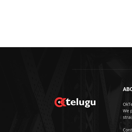
AB
OkTe
We p
stra
Cont