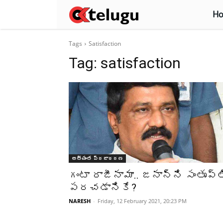
H
Tags
Satisfaction
Tag:
satisfaction
అత్యంత ప్రజాదరణ
గంటా రాజీనామా.. జనాన్ని సంతృప్త
పరచడానికే?
NARESH
-
Friday, 12 February 2021, 20:23 PM