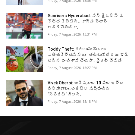
Friday, 7 August 2026, 15:36 PM
Sunrisers Hyderabad: సన్ రైజర్స్ కు
కొత్త కెప్టెన్.. కావ్య ప్లాన్
అదిరిపోయిందిగా..
Friday, 7 August 2026, 15:31 PM
Toddy Theft: కల్లును దొంగలు
ఎత్తుకెళ్తున్నారు.. తట్టుకోలేక ఈ గౌడ్
అన్న ఏం చేశాడో తెలుసా.. వైరల్ వీడియో
Friday, 7 August 2026, 15:27 PM
Vivek Oberoi: అక్షరాలా 10 వేల ఇళ్ల
నిర్మాణాలు..చరిత్ర సృష్టించిన
‘స్పిరిట్’ విలన్..
Friday, 7 August 2026, 15:18 PM