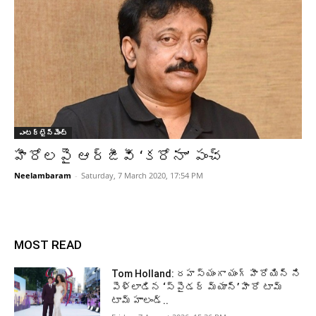
ఎంటర్టైన్మెంట్
హీరోలపై ఆర్జీవీ ‘కరోనా’ పంచ్
Neelambaram
-
Saturday, 7 March 2020, 17:54 PM
MOST READ
Tom Holland: రహస్యంగా యంగ్ హీరోయిన్ ని
పెళ్లాడిన ‘స్పైడర్ మ్యాన్’ హీరో టామ్
టామ్ హాలండ్..