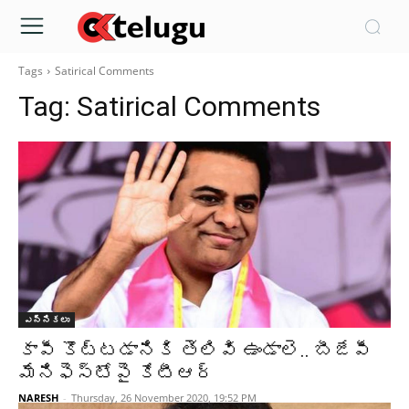
Tags
Satirical Comments
Tag:
Satirical Comments
ఎన్నికలు
కాపీ కొట్టడానికి తెలివి ఉండాలె.. బీజేపీ
మేనిఫెస్టోపై కేటీఆర్
NARESH
-
Thursday, 26 November 2020, 19:52 PM