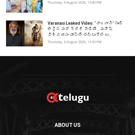
Thursday, 6 August 2026, 13:40 PM
Varanasi Leaked Video: ‘వారణాసి’ నుండి
లీకైన మరో క్రేజీ వీడియో.. మహేష్
విశ్వరూపం చూస్తే తట్టుకోలేరు..
Thursday, 6 August 2026, 13:30 PM
ABOUT US