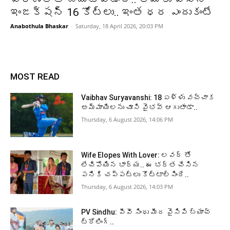
ఇంజక్షన్ 16 కోట్లు.. ఇంత ధర ఎందుకంటే
Anabothula Bhaskar
-
Saturday, 18 April 2026, 20:03 PM
MOST READ
Vaibhav Suryavanshi: 18 ఏళ్ళు వచ్చాక
అమ్మాయిలను చూసి వైభవ్ ఆగుతాడా..
Thursday, 6 August 2026, 14:06 PM
Wife Elopes With Lover: లవర్ తో
లేచిపోయిన భార్య.. ఈ భర్త చేసిన
పనికి చప్పట్లు కొట్టాల్సిందే..
Thursday, 6 August 2026, 14:03 PM
PV Sindhu: పీవీ సింధు మీద వైసిపి బ్యాచ్
ట్రోలింగ్..