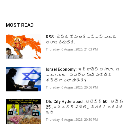
MOST READ
RSS : జెన్‌జీ కోసం ఆర్‌ఎస్‌ఎస్‌ ఎందుకు
ఆరాటపడుతోంది..
Thursday, 6 August 2026, 21:03 PM
Israel Economy : ఇజ్రాయెల్‌ అసాధారణ
ఎదుగుదల.. సవాళ్ల నుంచి సాంకేతిక
శక్తిగా ఎలా మారింది?
Thursday, 6 August 2026, 20:56 PM
Old City Hyderabad : అతడికి 60.. ఆమెకు
25.. ఇద్దరికీ పెళ్లి.. చివరికి జరిగింది
ఇదీ
Thursday, 6 August 2026, 20:30 PM