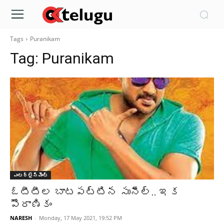
Tags
Puranikam
Tag:
Puranikam
ఎంటర్టైన్మెంట్
ఓటీటీల బాటపట్టిన సునీల్.. ఇక
పౌరాణికం
NARESH
-
Monday, 17 May 2021, 19:52 PM